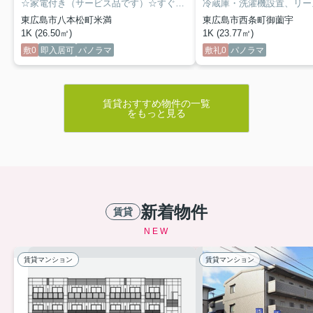
☆家電付き（サービス品です）☆すぐに新生活をスタートできます！南向きベランダにすっきりした間取りの8帖洋室タイプです。室内洗濯機設置、ガス２口コンロサイズのファミリーサイズのキッチンだから自炊派にお勧め！
7月度は
東広島市八本松町米満
東広島市西条町御薗宇
1日(水)定休日・8日定休日(水)・15日(水)定休日・22日
1K (26.50㎡)
1K (23.77㎡)
(水)定休日
・29日(水)定休日
敷0
即入居可
パノラマ
敷礼0
パノラマ
となります。
７月20日（月）の祝日は営業いたします。
よろしくお願いいたします。
賃貸おすすめ物件の一覧
をもっと見る
2026.05.26
6月度の営業につきまして
6月度は
3日(水)定休日・10日定休日(水)・17日(水)定休日・24
日(水)定休日
新着物件
賃貸
となります。
よろしくお願いいたします。
NEW
賃貸マンション
賃貸マンション