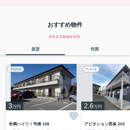
9.7万円
物件詳細へ
完成前の建物ですが1階の4室のみのご案内となってい
おすすめ物件
ます。是非お早目にご検討ください！
RECOMMEND
2026.07.24
夏季休業のお知らせと8月度の営業につきまして
賃貸
売買
8月11日より16日までは夏季休業の為連休となります。
8月度の営業は5日(水)定休日・11日（火）より16日（日）ま
アパート
アパート
で夏季休業
19日(水)定休日・26日(水)定休日となります。
連休中のお問合せにつきましては
申し訳ございませんが8月17日にご返信させていただきま
す。
どうぞよろしくお願いいたします。
3
2.6
万円
万円
2026.06.25
7月度の営業につきまして
米満ハイツⅠ号棟 108
アビタション西条 203