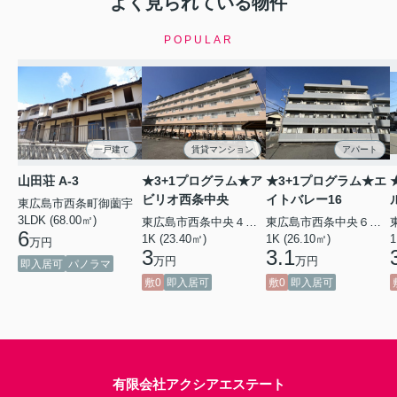
よく見られている物件
POPULAR
一戸建て
賃貸マンション
アパート
山田荘 A-3
★3+1プログラム★ア
★3+1プログラム★エ
ビリオ西条中央
イトバレー16
東広島市西条町御薗宇
3LDK (68.00㎡)
東広島市西条中央４丁目
東広島市西条中央６丁目
6
1K (23.40㎡)
1K (26.10㎡)
1
万円
3
3.1
万円
万円
即入居可
パノラマ
敷0
即入居可
敷0
即入居可
有限会社アクシアエステート