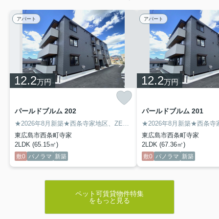
アパート
アパート
12.2
12.2
万円
万円
パールドブルム 202
パールドブルム 201
★2026年8月新築★西条寺家地区、ZEHマンション2LDKタイプです。住まいの断熱性・省エネ性能を上げることにより、年間の一次消費エネルギー量（空調・給湯・照明・換気）の収支をプラスマイナス【ゼロ】に近づけるZEH住宅で快適な毎日をお過ごしください！
東広島市西条町寺家
東広島市西条町寺家
2LDK (65.15㎡)
2LDK (67.36㎡)
敷0
パノラマ
新築
敷0
パノラマ
新築
ペット可賃貸物件特集
をもっと見る