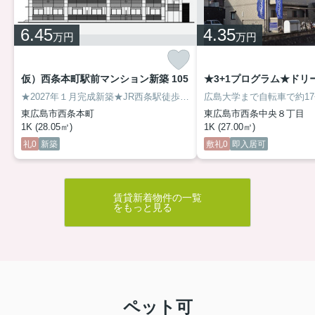
6.45
4.35
万円
万円
仮）西条本町駅前マンション新築 105
★2027年１月完成新築★JR西条駅徒歩３分、鉄骨造３階建ての単身用物件です。
東広島市西条本町
東広島市西条中央８丁目
1K (28.05㎡)
1K (27.00㎡)
礼0
新築
敷礼0
即入居可
賃貸新着物件の一覧
をもっと見る
ペット可