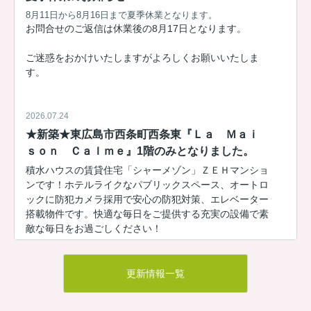
8月11日から8月16日まで夏季休業となります。
お問合せのご返信は休業後の8月17日となります。
ご迷惑をおかけいたしますがよろしくお願いいたしま
す。
2026.07.24
★新築★東広島市西条町西条東『Ｌａ Ｍａｉ
ｓｏｎ Ｃａｌｍｅ』1階のみとなりました。
積水ハウスの賃貸住宅「シャーメゾン」ＺＥＨマンショ
ンです！ホテルライクなパブリックスペース、オートロ
ックに防犯カメラ採用で安心の防犯対策、エレベーター
搭載物件です。快適な毎日をご提供する充実の設備で素
敵な毎日をお過ごしください！
Ｌａ Ｍａｉｓｏｎ Ｃａｌｍｅ103
9.4万円
更新情報一覧
物件詳細へ
Ｌａ Ｍａｉｓｏｎ Ｃａｌｍｅ102