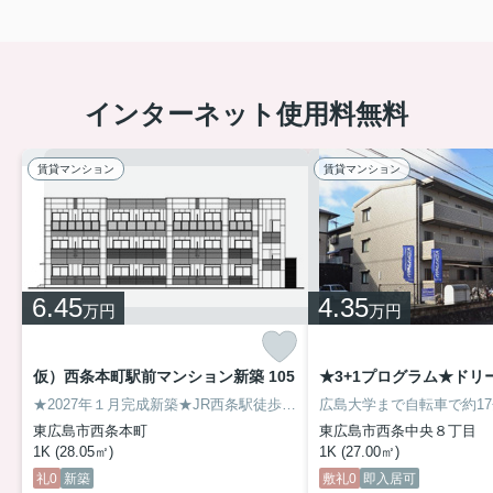
インターネット使用料無料
賃貸マンション
賃貸マンション
6.45
4.35
万円
万円
仮）西条本町駅前マンション新築 105
★2027年１月完成新築★JR西条駅徒歩３分、鉄骨造３階建ての単身用物件です。
東広島市西条本町
東広島市西条中央８丁目
1K (28.05㎡)
1K (27.00㎡)
礼0
新築
敷礼0
即入居可