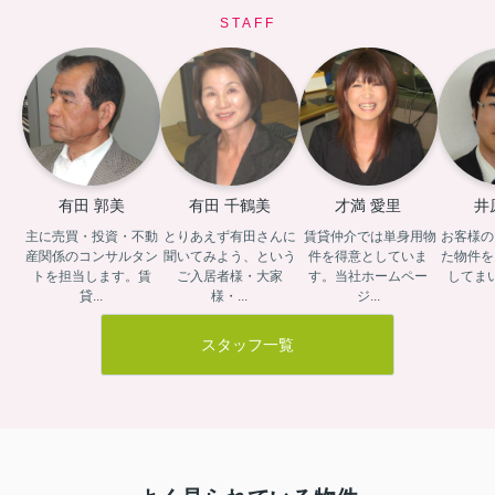
STAFF
有田 郭美
有田 千鶴美
才満 愛里
井
主に売買・投資・不動
とりあえず有田さんに
 賃貸仲介では単身用物
お客様の
産関係のコンサルタン
聞いてみよう、という
件を得意としていま
た物件を
トを担当します。賃
ご入居者様・大家
す。当社ホームペー
してま
貸...
様・...
ジ...
スタッフ一覧