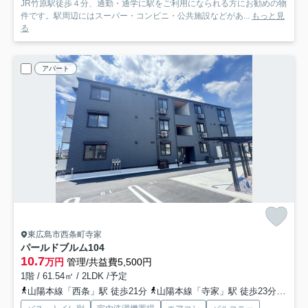
JR竹原駅徒歩４分、通勤・通学に駅をご利用になられる方にお勧めの物
件です。駅周辺にはスーパー・コンビニ・公共施設などがあ...
もっと見
る
アパート
東広島市西条町寺家
パールドブルム
104
10.7
万円
管理/共益費5,500円
1階 / 61.54㎡ / 2LDK /予定
山陽本線「西条」駅 徒歩21分
山陽本線「寺家」駅 徒歩23分
山陽