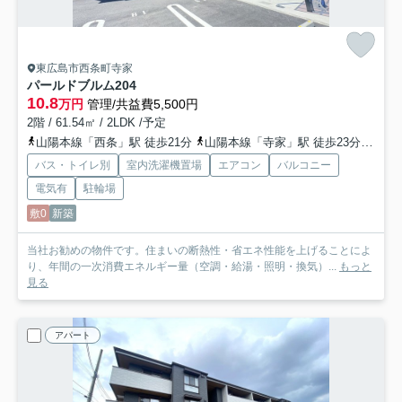
東広島市西条町寺家
パールドブルム
204
10.8
万円
管理/共益費5,500円
2階 / 61.54㎡ / 2LDK /予定
山陽本線「西条」駅 徒歩21分
山陽本線「寺家」駅 徒歩23分
山陽
バス・トイレ別
室内洗濯機置場
エアコン
バルコニー
電気有
駐輪場
敷0
新築
当社お勧めの物件です。住まいの断熱性・省エネ性能を上げることによ
り、年間の一次消費エネルギー量（空調・給湯・照明・換気）...
もっと
見る
アパート