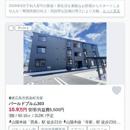
2026年9月下旬入居可の新築！新生活を素敵なお部屋からスタートしま
せんか！断熱性能の向上・高効率な設備の導入により大幅...
もっと見る
アパート
東広島市西条町寺家
パールドブルム
303
10.9
万円
管理/共益費5,500円
3階 / 60.16㎡ / 2LDK /予定
山陽本線「西条」駅 徒歩21分
山陽本線「寺家」駅 徒歩23分
山陽
バス・トイレ別
室内洗濯機置場
エアコン
バルコニー