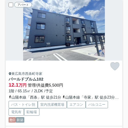
アパート
東広島市西条町寺家
パールドブルム
102
12.1
万円
管理/共益費5,500円
1階 / 65.15㎡ / 2LDK /予定
山陽本線「西条」駅 徒歩21分
山陽本線「寺家」駅 徒歩23分
山陽
バス・トイレ別
室内洗濯機置場
エアコン
バルコニー
電気有
駐輪場
敷0
新築