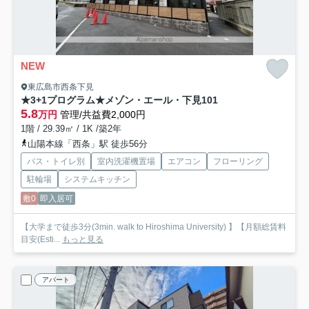
NEW
東広島市西条下見
★3+1プログラム★メゾン・エール・下見
101
5.8
万円
管理/共益費2,000円
1階 / 29.39㎡ / 1K /築2年
山陽本線「西条」駅 徒歩56分
バス・トイレ別
室内洗濯機置場
エアコン
フローリング
駐輪場
システムキッチン
敷0
即入居可
【大学まで徒歩3分(3min. walk to Hiroshima University) 】【月額総賃料
目安(Esti...
もっと見る
アパート