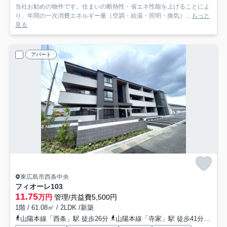
当社お勧めの物件です。住まいの断熱性・省エネ性能を上げることによ
り、年間の一次消費エネルギー量（空調・給湯・照明・換気）...
もっと
見る
アパート
東広島市西条中央
フィオーレ
103
11.75
万円
管理/共益費5,500円
1階 / 61.08㎡ / 2LDK /新築
山陽本線「西条」駅 徒歩26分
山陽本線「寺家」駅 徒歩41分
山陽