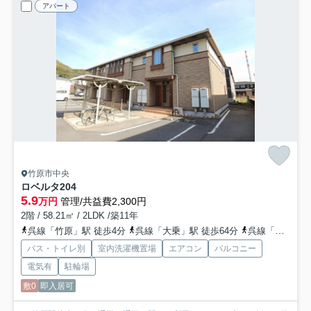
アパート
竹原市中央
ロベルタ
204
5.9
万円
管理/共益費2,300円
2階 / 58.21㎡ / 2LDK /築11年
呉線「竹原」駅 徒歩4分
呉線「大乗」駅 徒歩64分
呉線「吉名」駅 車13分 5.4km
バス・トイレ別
室内洗濯機置場
エアコン
バルコニー
電気有
駐輪場
敷0
即入居可