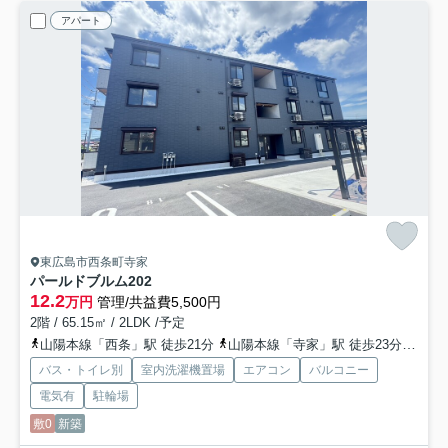
アパート
東広島市西条町寺家
パールドブルム
202
12.2
万円
管理/共益費5,500円
2階 / 65.15㎡ / 2LDK /予定
山陽本線「西条」駅 徒歩21分
山陽本線「寺家」駅 徒歩23分
山陽
バス・トイレ別
室内洗濯機置場
エアコン
バルコニー
電気有
駐輪場
敷0
新築