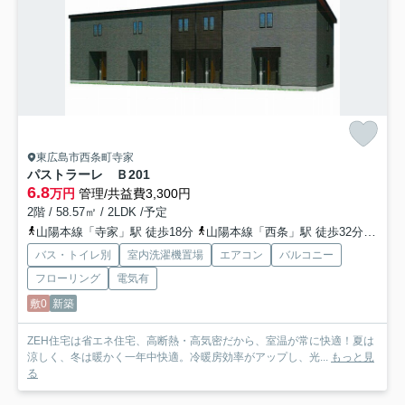
東広島市西条町寺家
パストラーレ Ｂ
201
6.8
万円
管理/共益費3,300円
2階 / 58.57㎡ / 2LDK /予定
山陽本線「寺家」駅 徒歩18分
山陽本線「西条」駅 徒歩32分
山陽
バス・トイレ別
室内洗濯機置場
エアコン
バルコニー
フローリング
電気有
敷0
新築
ZEH住宅は省エネ住宅、高断熱・高気密だから、室温が常に快適！夏は
涼しく、冬は暖かく一年中快適。冷暖房効率がアップし、光...
もっと見
る