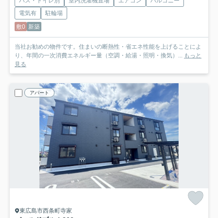
バス・トイレ別
室内洗濯機置場
エアコン
バルコニー
電気有
駐輪場
敷0
新築
当社お勧めの物件です。住まいの断熱性・省エネ性能を上げることによ
り、年間の一次消費エネルギー量（空調・給湯・照明・換気）...
もっと
見る
アパート
東広島市西条町寺家