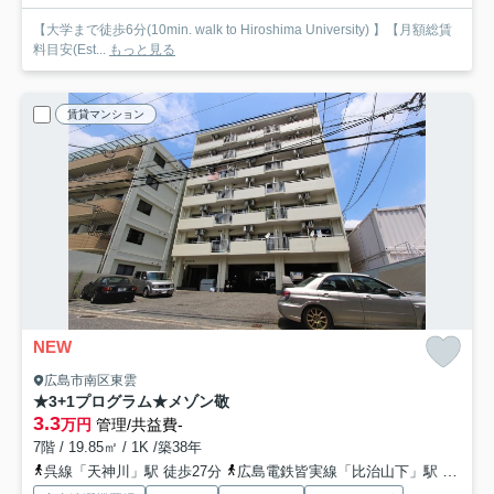
【大学まで徒歩6分(10min. walk to Hiroshima University) 】【月額総賃
料目安(Est...
もっと見る
賃貸マンション
NEW
広島市南区東雲
★3+1プログラム★メゾン敬
3.3
万円
管理/共益費-
7階 / 19.85㎡ / 1K /築38年
呉線「天神川」駅 徒歩27分
広島電鉄皆実線「比治山下」駅 徒歩28分