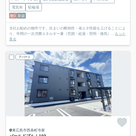
電気有
駐輪場
敷0
新築
当社お勧めの物件です。住まいの断熱性・省エネ性能を上げることによ
り、年間の一次消費エネルギー量（空調・給湯・照明・換気）...
もっと
見る
アパート
東広島市西条町寺家
パールドブルム
103