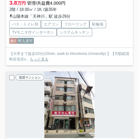
3.8
万円
管理/共益費4,000円
2階 / 18.00㎡ / 1K /築35年
山陽本線「天神川」駅 徒歩29分
バス・トイレ別
エアコン
フローリング
駐輪場
TVモニタ付インターホン
システムキッチン
敷0
即入居可
【大学まで徒歩20分(20min. walk to Hiroshima University) 】【月額総賃
料目安(Es...
もっと見る
賃貸マンション