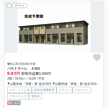
アパート
東広島市西条町寺家
パストラーレ Ａ
202
6.6
万円
管理/共益費3,300円
2階 / 59.55㎡ / 2LDK /予定
山陽本線「寺家」駅 徒歩18分
山陽本線「西条」駅 徒歩32分
山陽
バス・トイレ別
室内洗濯機置場
エアコン
バルコニー
フローリング
電気有
敷0
新築