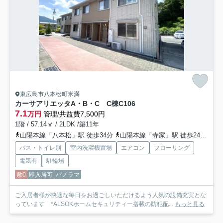
東広島市八本松町米満
カーサアリエッタA・B・C C棟
C106
7.1
万円
管理/共益費7,500円
1階 / 57.14㎡ / 2LDK /築11年
山陽本線「八本松」駅 徒歩34分
山陽本線「寺家」駅 徒歩24分
山
バス・トイレ別
室内洗濯機置場
エアコン
フローリング
電気有
駐輪場
敷0
即入居可
パノラマ
ご入居者様が快適な毎日をお過ごしいただけるよう人気の設備充実とな
っています *ALSOKホームセキュリティー搭載の防犯配...
もっと見る