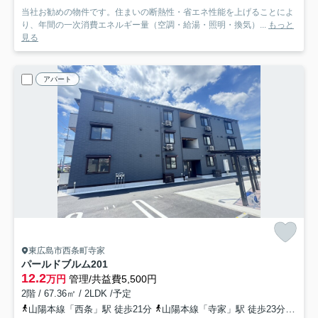
当社お勧めの物件です。住まいの断熱性・省エネ性能を上げることによ
り、年間の一次消費エネルギー量（空調・給湯・照明・換気）...
もっと
見る
アパート
東広島市西条町寺家
パールドブルム
201
12.2
万円
管理/共益費5,500円
2階 / 67.36㎡ / 2LDK /予定
山陽本線「西条」駅 徒歩21分
山陽本線「寺家」駅 徒歩23分
山陽