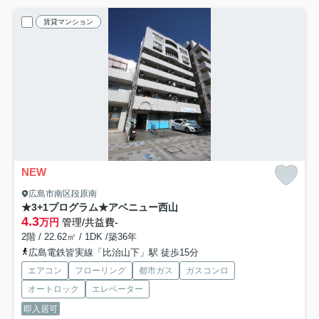
賃貸マンション
NEW
広島市南区段原南
★3+1プログラム★アベニュー西山
4.3
万円
管理/共益費-
2階 / 22.62㎡ / 1DK /築36年
広島電鉄皆実線「比治山下」駅 徒歩15分
エアコン
フローリング
都市ガス
ガスコンロ
オートロック
エレベーター
即入居可