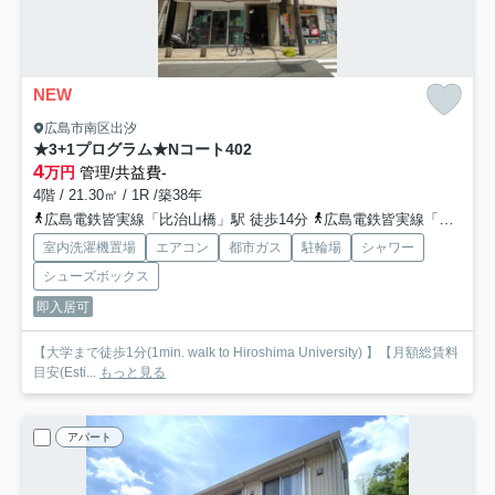
NEW
広島市南区出汐
★3+1プログラム★Nコート
402
4
万円
管理/共益費-
4階 / 21.30㎡ / 1R /築38年
広島電鉄皆実線「比治山橋」駅 徒歩14分
広島電鉄皆実線「南区役所前」駅 徒歩14分
室内洗濯機置場
エアコン
都市ガス
駐輪場
シャワー
シューズボックス
即入居可
【大学まで徒歩1分(1min. walk to Hiroshima University) 】【月額総賃料
目安(Esti...
もっと見る
アパート