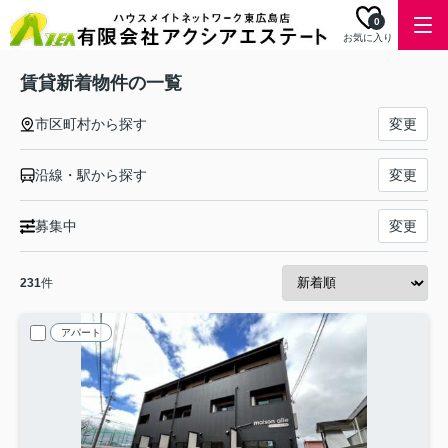
0
お気に入り
賃貸新着物件の一覧
市区町村から探す
変更
沿線・駅から探す
変更
募集中
変更
231
件
アパート