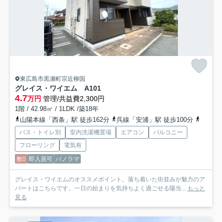
東広島市黒瀬町宗近柳国
グレイス・ワイエム A
101
4.7
万円
管理/共益費2,300円
1階 / 42.98㎡ / 1LDK /築18年
山陽本線「西条」駅 徒歩162分
呉線「安浦」駅 徒歩100分
山陽新幹
バス・トイレ別
室内洗濯機置場
エアコン
バルコニー
フローリング
電気有
敷0
即入居可
パノラマ
グレイス・ワイエムのオススメポイント。落ち着いた街並みが魅力のア
パートはこちらです。一日の始まりを気持ちよく過ごせる陽当...
もっと
見る