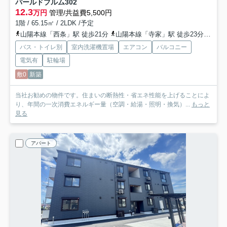
パールドブルム
302
12.3
万円
管理/共益費5,500円
1階 / 65.15㎡ / 2LDK /予定
山陽本線「西条」駅 徒歩21分
山陽本線「寺家」駅 徒歩23分
山陽
バス・トイレ別
室内洗濯機置場
エアコン
バルコニー
電気有
駐輪場
敷0
新築
当社お勧めの物件です。住まいの断熱性・省エネ性能を上げることによ
り、年間の一次消費エネルギー量（空調・給湯・照明・換気）...
もっと
見る
アパート