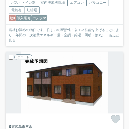
バス・トイレ別
室内洗濯機置場
エアコン
バルコニー
電気有
駐輪場
敷0
即入居可
パノラマ
当社お勧めの物件です。住まいの断熱性・省エネ性能を上げることによ
り、年間の一次消費エネルギー量（空調・給湯・照明・換気）...
もっと
見る
アパート
東広島市三永