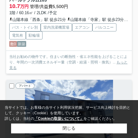
10.7
万円
管理/共益費5,500円
1階 / 60.16㎡ / 2LDK /予定
山陽本線「西条」駅 徒歩21分
山陽本線「寺家」駅 徒歩23分
山陽
バス・トイレ別
室内洗濯機置場
エアコン
バルコニー
電気有
駐輪場
敷0
新築
当社お勧めの物件です。住まいの断熱性・省エネ性能を上げることによ
り、年間の一次消費エネルギー量（空調・給湯・照明・換気）...
もっと
見る
アパート
当サイトでは、お客様の当サイト利用状況把握、サービス向上検討を目的と
して、クッキー（Cookie）を使用しています。
詳しくは、当社の
「Cookieの取扱いについて」
をご確認ください。
閉じる