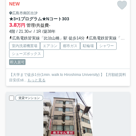
NEW
広島市南区出汐
★3+1プログラム★Nコート
303
3.8
万円
管理/共益費-
4階 / 21.30㎡ / 1R /築38年
広島電鉄皆実線「比治山橋」駅 徒歩14分
広島電鉄皆実線「南区役所前」駅 徒歩14分
室内洗濯機置場
エアコン
都市ガス
駐輪場
シャワー
シューズボックス
即入居可
【大学まで徒歩1分(1min. walk to Hiroshima University) 】【月額総賃料
目安(Esti...
もっと見る
賃貸マンション