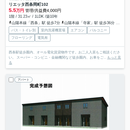
リエッタ西条岡町
102
5.5
万円
管理/共益費4,000円
1階 / 31.23㎡ / 1LDK /築10年
山陽本線「西条」駅 徒歩7分
山陽本線「寺家」駅 徒歩36分
山陽新
バス・トイレ別
室内洗濯機置場
エアコン
バルコニー
フローリング
電気有
西条駅徒歩圏内、オール電化賃貸物件です。お二人入居もご相談くださ
い。 スーパー・コンビニ・金融機関など徒歩圏内、お車をご...
もっと見
る
アパート