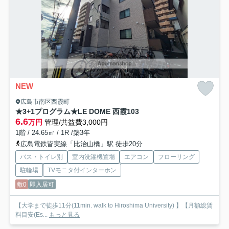
NEW
広島市南区西霞町
★3+1プログラム★LE DOME 西霞
103
6.6
万円
管理/共益費3,000円
1階 / 24.65㎡ / 1R /築3年
広島電鉄皆実線「比治山橋」駅 徒歩20分
バス・トイレ別
室内洗濯機置場
エアコン
フローリング
駐輪場
TVモニタ付インターホン
敷0
即入居可
【大学まで徒歩11分(11min. walk to Hiroshima University) 】【月額総賃
料目安(Es...
もっと見る