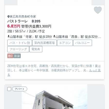
東広島市西条町寺家
パストラーレ Ｂ
205
6.8
万円
管理/共益費3,300円
2階 / 58.57㎡ / 2LDK /予定
山陽本線「寺家」駅 徒歩18分
山陽本線「西条」駅 徒歩32分
山陽
バス・トイレ別
室内洗濯機置場
エアコン
バルコニー
フローリング
電気有
敷0
新築
ZEH住宅は省エネ住宅、高断熱・高気密だから、室温が常に快適！夏は
涼しく、冬は暖かく一年中快適。冷暖房効率がアップし、光...
もっと見
る
アパート