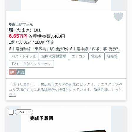
東広島市三永
環（たまき）
101
6.65
万円
管理/共益費3,400円
1階 / 50.01㎡ / 1LDK /予定
山陽新幹線「東広島」駅 徒歩9分
山陽本線「西条」駅 徒歩79分
山
バス・トイレ別
室内洗濯機置場
エアコン
電気有
駐輪場
TVモニタ付インターホン
敷0
新築
「環（たまき）」：東広島市エリアの新居にピッタリ。テニスクラブや
ゴルフ場が近くにある緑豊かな地域となっています。断熱性能...
もっと
見る
アパート