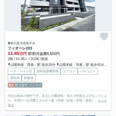
東広島市西条中央
フィオーレ
203
11.85
万円
管理/共益費5,500円
2階 / 61.08㎡ / 2LDK /新築
山陽本線「西条」駅 徒歩26分
山陽本線「寺家」駅 徒歩41分
山陽
バス・トイレ別
室内洗濯機置場
エアコン
バルコニー
電気有
駐輪場
敷0
即入居可
パノラマ
当社お勧めの物件です。住まいの断熱性・省エネ性能を上げることによ
り、年間の一次消費エネルギー量（空調・給湯・照明・換気）...
もっと
見る