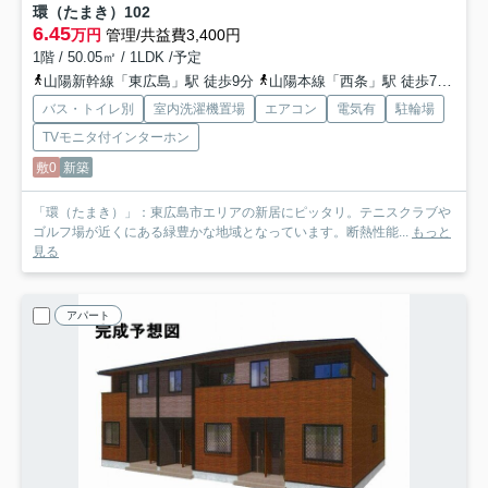
環（たまき）
102
6.45
万円
管理/共益費3,400円
1階 / 50.05㎡ / 1LDK /予定
山陽新幹線「東広島」駅 徒歩9分
山陽本線「西条」駅 徒歩79分
山
バス・トイレ別
室内洗濯機置場
エアコン
電気有
駐輪場
TVモニタ付インターホン
敷0
新築
「環（たまき）」：東広島市エリアの新居にピッタリ。テニスクラブや
ゴルフ場が近くにある緑豊かな地域となっています。断熱性能...
もっと
見る
アパート