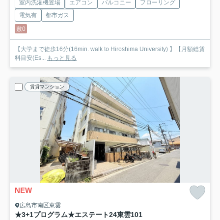
室内洗濯機置場
エアコン
バルコニー
フローリング
電気有
都市ガス
敷0
【大学まで徒歩16分(16min. walk to Hiroshima University) 】【月額総賃
料目安(Es...
もっと見る
賃貸マンション
NEW
広島市南区東雲
★3+1プログラム★エステート24東雲
101