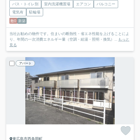
バス・トイレ別
室内洗濯機置場
エアコン
バルコニー
電気有
駐輪場
敷0
新築
当社お勧めの物件です。住まいの断熱性・省エネ性能を上げることによ
り、年間の一次消費エネルギー量（空調・給湯・照明・換気）...
もっと
見る
アパート
東広島市西条岡町