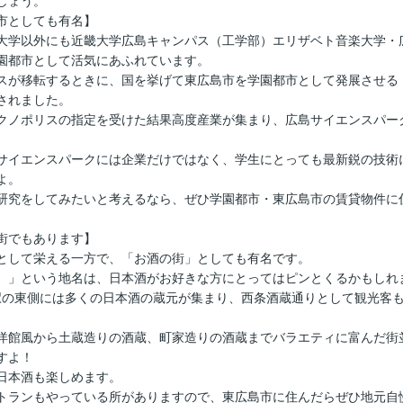
しょう。
市としても有名】
大学以外にも近畿大学広島キャンパス（工学部）エリザベト音楽大学・
園都市として活気にあふれています。
スが移転するときに、国を挙げて東広島市を学園都市として発展させる
されました。
クノポリスの指定を受けた結果高度産業が集まり、広島サイエンスパー
サイエンスパークには企業だけではなく、学生にとっても最新鋭の技術
よ。
研究をしてみたいと考えるなら、ぜひ学園都市・東広島市の賃貸物件に
街でもあります】
として栄える一方で、「お酒の街」としても有名です。
）」という地名は、日本酒がお好きな方にとってはピンとくるかもしれ
条駅の東側には多くの日本酒の蔵元が集まり、西条酒蔵通りとして観光客
洋館風から土蔵造りの酒蔵、町家造りの酒蔵までバラエティに富んだ街
すよ！
日本酒も楽しめます。
トランもやっている所がありますので、東広島市に住んだらぜひ地元自