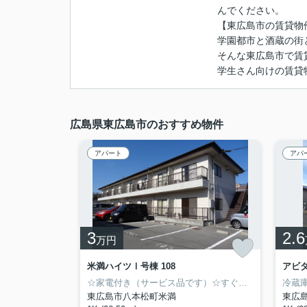
んでください。
【東広島市の賃貸物
学園都市と酒蔵の街
そんな東広島市で賃
学生さん向けの賃貸
広島県東広島市のおすすめ物件
アパート
アパ
3
2.6
万円
米満ハイツⅠ号棟 108
アビタ
☆家電付き（サービス品です）☆すぐに新生活をスタートできます！南向きベランダにすっきりした間取りの8帖洋室タイプです。室内洗濯機設置、ガス２口コンロサイズのファミリーサイズのキッチンだから自炊派にお勧め！
東広島市八本松町米満
東広