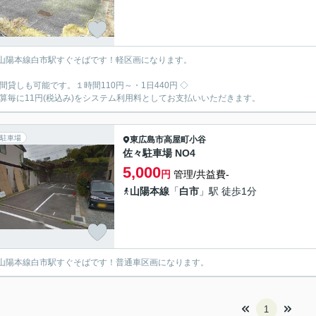
山陽本線白市駅すぐそばです！軽区画になります。
時間貸しも可能です。１時間110円～・1日440円 ◇
決算毎に11円(税込み)をシステム利用料としてお支払いいただきます。
駐車場
東広島市
高屋町小谷
佐々駐車場 NO4
5,000
円
管理/共益費-
山陽本線
「
白市
」駅 徒歩1分
山陽本線白市駅すぐそばです！普通車区画になります。
1