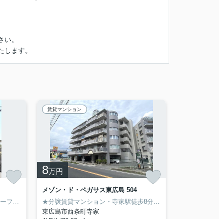
さい。
たします。
賃貸マンション
8
万円
メゾン・ド・ペガサス東広島 504
★インターネット無料・TVインターフォン・温水洗浄便座★敷金・礼金無料です。広い収納シンプルな室内。学生さんにも社会人の方にもお勧めです！
★分譲賃貸マンション・寺家駅徒歩8分・4LDKタイプ・駐車場2台可★近隣には幼稚園や小・中学校、食品スーパー等々が揃っており大変暮らしやすい環境です！リビングが半円形の個性的な間取りになっています。
東広島市西条町寺家