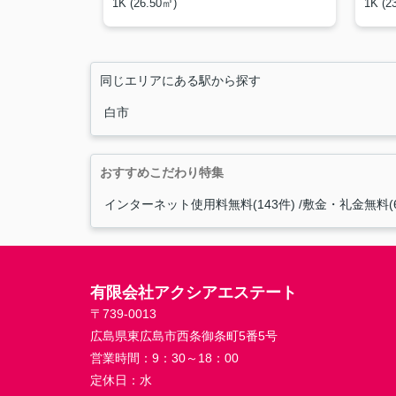
1K (26.50㎡)
1K (2
同じエリアにある駅から探す
白市
おすすめこだわり特集
インターネット使用料無料(143件)
敷金・礼金無料(6
有限会社アクシアエステート
〒739-0013
広島県東広島市西条御条町5番5号
営業時間：
9：30～18：00
定休日：
水