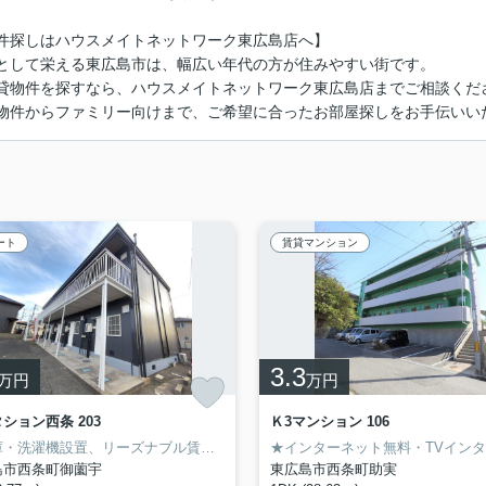
件探しはハウスメイトネットワーク東広島店へ】
として栄える東広島市は、幅広い年代の方が住みやすい街です。
貸物件を探すなら、ハウスメイトネットワーク東広島店までご相談くだ
物件からファミリー向けまで、ご希望に合ったお部屋探しをお手伝いい
ート
賃貸マンション
3.3
万円
万円
ション西条 203
Ｋ3マンション 106
冷蔵庫・洗濯機設置、リーズナブル賃料のお部屋です。2口ガスコンロ設置可、ファミリー向け流し台仕様で自炊派に人気の物件。大型商業施設は車で5分！
島市西条町御薗宇
東広島市西条町助実