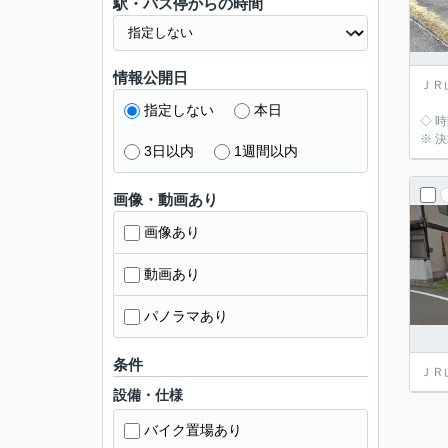
駅・バス停からの時間
情報公開日
ＪＲ
指定しない
本日
◇ 
※ 
3日以内
1週間以内
画像・動画あり
画像あり
動画あり
パノラマあり
条件
ＪＲ
設備・仕様
バイク置場あり