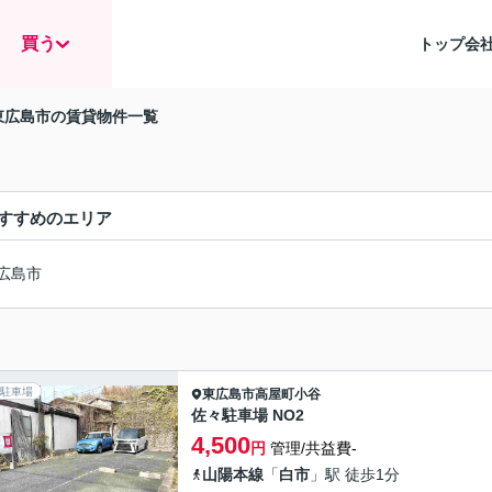
買う
トップ
会
東広島市の賃貸物件一覧
すすめのエリア
広島市
駐車場
東広島市
高屋町小谷
佐々駐車場 NO2
4,500
円
管理/共益費-
山陽本線
「
白市
」駅 徒歩1分