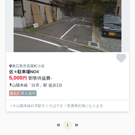
東広島市高屋町小谷
佐々駐車場
NO4
5,000
円
管理/共益費-
山陽本線「白市」駅 徒歩1分
敷礼0
即入居可
ＪＲ山陽本線白市駅すぐそばです！普通車区画になります。
1