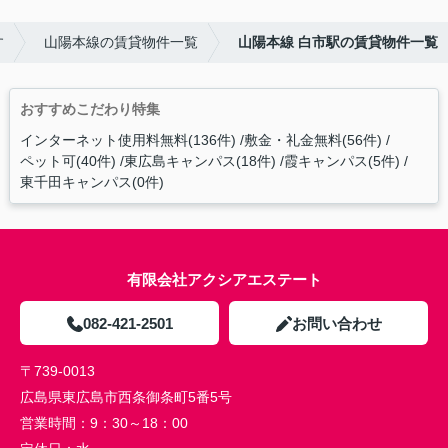
す
山陽本線の賃貸物件一覧
山陽本線 白市駅の賃貸物件一覧
おすすめこだわり特集
インターネット使用料無料(136件)
敷金・礼金無料(56件)
ペット可(40件)
東広島キャンパス(18件)
霞キャンパス(5件)
東千田キャンパス(0件)
有限会社アクシアエステート
082-421-2501
お問い合わせ
〒739-0013
広島県東広島市西条御条町5番5号
営業時間：
9：30～18：00