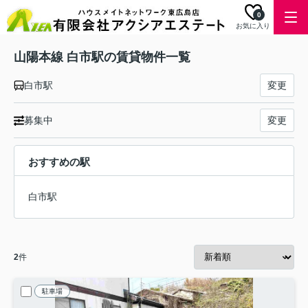
0
お気に入り
山陽本線 白市駅の賃貸物件一覧
白市駅
変更
募集中
変更
おすすめの駅
白市駅
2
件
駐車場