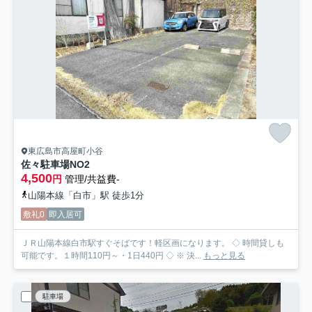
東広島市高屋町小谷
佐々駐車場
NO2
4,500
円
管理/共益費-
山陽本線「白市」駅 徒歩1分
敷礼0
即入居可
ＪＲ山陽本線白市駅すぐそばです！軽区画になります。 ◇ 時間貸しも
可能です。１時間110円～・1日440円 ◇ ※ 決...
もっと見る
駐車場