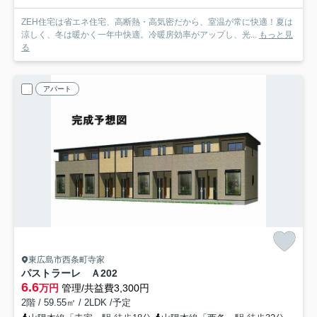
ZEH住宅は省エネ住宅、高断熱・高気密だから、室温が常に快適！夏は
涼しく、冬は暖かく一年中快適。冷暖房効率がアップし、光...
もっと見
る
アパート
東広島市西条町寺家
パストラーレ Ａ
202
6.6
万円
管理/共益費3,300円
2階 / 59.55㎡ / 2LDK /予定