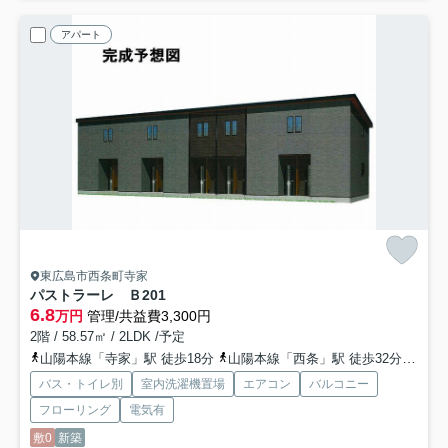
アパート
東広島市西条町寺家
パストラーレ Ｂ
201
6.8
万円
管理/共益費3,300円
2階 / 58.57㎡ / 2LDK /予定
山陽本線「寺家」駅 徒歩18分
山陽本線「西条」駅 徒歩32分
山陽
バス・トイレ別
室内洗濯機置場
エアコン
バルコニー
フローリング
電気有
敷0
新築