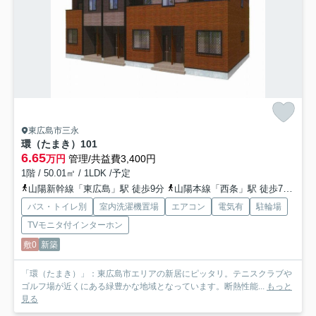
東広島市三永
環（たまき）
101
6.65
万円
管理/共益費3,400円
1階 / 50.01㎡ / 1LDK /予定
山陽新幹線「東広島」駅 徒歩9分
山陽本線「西条」駅 徒歩79分
山
バス・トイレ別
室内洗濯機置場
エアコン
電気有
駐輪場
TVモニタ付インターホン
敷0
新築
「環（たまき）」：東広島市エリアの新居にピッタリ。テニスクラブや
ゴルフ場が近くにある緑豊かな地域となっています。断熱性能...
もっと
見る