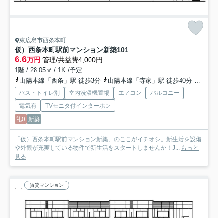
東広島市西条本町
仮）西条本町駅前マンション新築
101
6.6
万円
管理/共益費4,000円
1階 / 28.05㎡ / 1K /予定
山陽本線「西条」駅 徒歩3分
山陽本線「寺家」駅 徒歩40分
山陽本
バス・トイレ別
室内洗濯機置場
エアコン
バルコニー
電気有
TVモニタ付インターホン
礼0
新築
「仮）西条本町駅前マンション新築」のここがイチオシ。新生活を設備
や外観が充実している物件で新生活をスタートしませんか！J...
もっと
見る
賃貸マンション