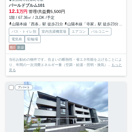
パールドブルム
101
12.1
万円
管理/共益費5,500円
1階 / 67.36㎡ / 2LDK /予定
山陽本線「西条」駅 徒歩21分
山陽本線「寺家」駅 徒歩23分
山陽
バス・トイレ別
室内洗濯機置場
エアコン
バルコニー
電気有
駐輪場
敷0
新築
当社お勧めの物件です。住まいの断熱性・省エネ性能を上げることによ
り、年間の一次消費エネルギー量（空調・給湯・照明・換気）...
もっと
見る
アパート