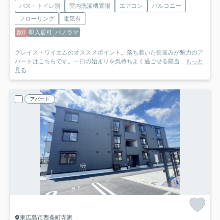
バス・トイレ別
室内洗濯機置場
エアコン
バルコニー
フローリング
電気有
敷0
即入居可
パノラマ
グレイス・ワイエムのオススメポイント。落ち着いた街並みが魅力のア
パートはこちらです。一日の始まりを気持ちよく過ごせる陽当...
もっと
見る
アパート
東広島市西条町寺家