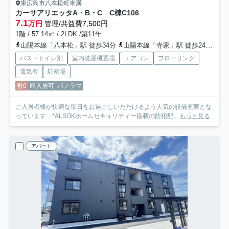
東広島市八本松町米満
カーサアリエッタA・B・C C棟
C106
7.1
万円
管理/共益費7,500円
1階 / 57.14㎡ / 2LDK /築11年
山陽本線「八本松」駅 徒歩34分
山陽本線「寺家」駅 徒歩24分
山
バス・トイレ別
室内洗濯機置場
エアコン
フローリング
電気有
駐輪場
敷0
即入居可
パノラマ
ご入居者様が快適な毎日をお過ごしいただけるよう人気の設備充実とな
っています *ALSOKホームセキュリティー搭載の防犯配...
もっと見る
アパート