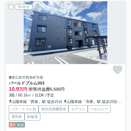
アパート
東広島市西条町寺家
パールドブルム
303
10.9
万円
管理/共益費5,500円
3階 / 60.16㎡ / 2LDK /予定
山陽本線「西条」駅 徒歩21分
山陽本線「寺家」駅 徒歩23分
山陽
バス・トイレ別
室内洗濯機置場
エアコン
バルコニー
電気有
駐輪場
敷0
新築