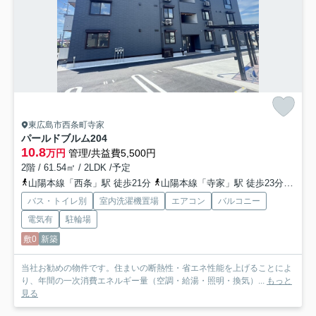
東広島市西条町寺家
パールドブルム
204
10.8
万円
管理/共益費5,500円
2階 / 61.54㎡ / 2LDK /予定
山陽本線「西条」駅 徒歩21分
山陽本線「寺家」駅 徒歩23分
山陽
バス・トイレ別
室内洗濯機置場
エアコン
バルコニー
電気有
駐輪場
敷0
新築
当社お勧めの物件です。住まいの断熱性・省エネ性能を上げることによ
り、年間の一次消費エネルギー量（空調・給湯・照明・換気）...
もっと
見る