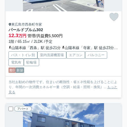
東広島市西条町寺家
パールドブルム
302
12.3
万円
管理/共益費5,500円
1階 / 65.15㎡ / 2LDK /予定
山陽本線「西条」駅 徒歩21分
山陽本線「寺家」駅 徒歩23分
山陽
バス・トイレ別
室内洗濯機置場
エアコン
バルコニー
電気有
駐輪場
敷0
新築
当社お勧めの物件です。住まいの断熱性・省エネ性能を上げることによ
り、年間の一次消費エネルギー量（空調・給湯・照明・換気）...
もっと
見る
アパート