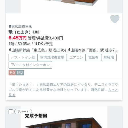
東広島市三永
環（たまき）
102
6.45
万円
管理/共益費3,400円
1階 / 50.05㎡ / 1LDK /予定
山陽新幹線「東広島」駅 徒歩9分
山陽本線「西条」駅 徒歩79分
山
バス・トイレ別
室内洗濯機置場
エアコン
電気有
駐輪場
TVモニタ付インターホン
敷0
新築
「環（たまき）」：東広島市エリアの新居にピッタリ。テニスクラブや
ゴルフ場が近くにある緑豊かな地域となっています。断熱性能...
もっと
見る
アパート