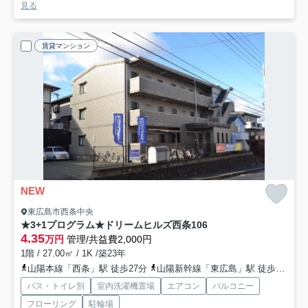
見る
賃貸マンション
NEW
東広島市西条中央
★3+1プログラム★ドリームヒルズ西条
106
4.35
万円
管理/共益費2,000円
1階 / 27.00㎡ / 1K /築23年
山陽本線「西条」駅 徒歩27分
山陽新幹線「東広島」駅 徒歩70分
バス・トイレ別
室内洗濯機置場
エアコン
バルコニー
フローリング
駐輪場