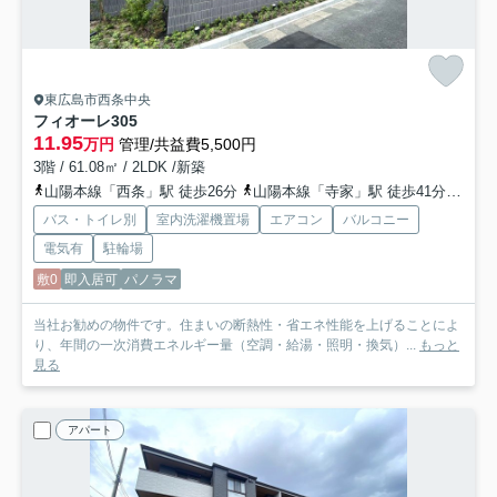
東広島市西条中央
フィオーレ
305
11.95
万円
管理/共益費5,500円
3階 / 61.08㎡ / 2LDK /新築
山陽本線「西条」駅 徒歩26分
山陽本線「寺家」駅 徒歩41分
山陽
バス・トイレ別
室内洗濯機置場
エアコン
バルコニー
電気有
駐輪場
敷0
即入居可
パノラマ
当社お勧めの物件です。住まいの断熱性・省エネ性能を上げることによ
り、年間の一次消費エネルギー量（空調・給湯・照明・換気）...
もっと
見る
アパート