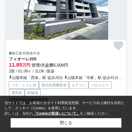
東広島市西条中央
フィオーレ
205
11.85
万円
管理/共益費5,500円
2階 / 61.08㎡ / 2LDK /新築
山陽本線「西条」駅 徒歩26分
山陽本線「寺家」駅 徒歩41分
山陽
バス・トイレ別
室内洗濯機置場
エアコン
バルコニー
電気有
駐輪場
敷0
即入居可
パノラマ
当サイトでは、お客様の当サイト利用状況把握、サービス向上検討を目的と
して、クッキー（Cookie）を使用しています。
当社お勧めの物件です。住まいの断熱性・省エネ性能を上げることによ
詳しくは、当社の
「Cookieの取扱いについて」
をご確認ください。
り、年間の一次消費エネルギー量（空調・給湯・照明・換気）...
もっと
閉じる
見る