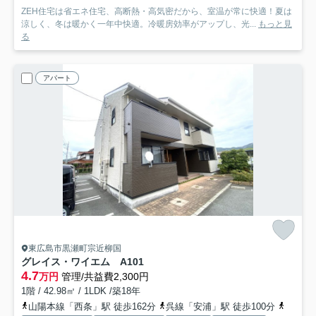
ZEH住宅は省エネ住宅、高断熱・高気密だから、室温が常に快適！夏は
涼しく、冬は暖かく一年中快適。冷暖房効率がアップし、光...
もっと見
る
アパート
東広島市黒瀬町宗近柳国
グレイス・ワイエム A
101
4.7
万円
管理/共益費2,300円
1階 / 42.98㎡ / 1LDK /築18年
山陽本線「西条」駅 徒歩162分
呉線「安浦」駅 徒歩100分
山陽新幹