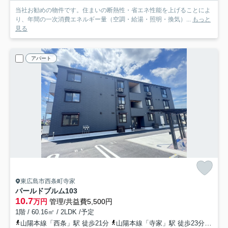
当社お勧めの物件です。住まいの断熱性・省エネ性能を上げることによ
り、年間の一次消費エネルギー量（空調・給湯・照明・換気）...
もっと
見る
アパート
東広島市西条町寺家
パールドブルム
103
10.7
万円
管理/共益費5,500円
1階 / 60.16㎡ / 2LDK /予定
山陽本線「西条」駅 徒歩21分
山陽本線「寺家」駅 徒歩23分
山陽