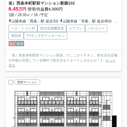
仮）西条本町駅前マンション新築
102
6.45
万円
管理/共益費4,000円
1階 / 28.05㎡ / 1K /予定
山陽本線「西条」駅 徒歩3分
山陽本線「寺家」駅 徒歩40分
山陽本
バス・トイレ別
室内洗濯機置場
エアコン
バルコニー
電気有
TVモニタ付インターホン
礼0
新築
「仮）西条本町駅前マンション新築」のここがイチオシ。新生活を設備
や外観が充実している物件で新生活をスタートしませんか！J...
もっと
見る
賃貸マンション