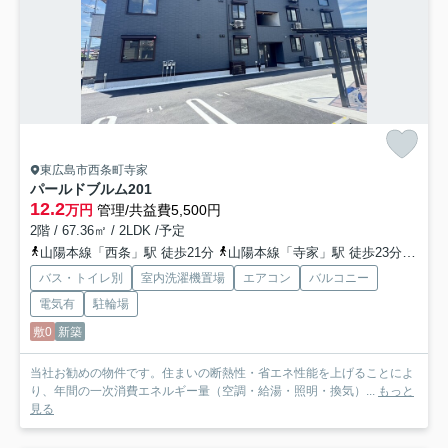
東広島市西条町寺家
パールドブルム
201
12.2
万円
管理/共益費5,500円
2階 / 67.36㎡ / 2LDK /予定
山陽本線「西条」駅 徒歩21分
山陽本線「寺家」駅 徒歩23分
山陽
バス・トイレ別
室内洗濯機置場
エアコン
バルコニー
電気有
駐輪場
敷0
新築
当社お勧めの物件です。住まいの断熱性・省エネ性能を上げることによ
り、年間の一次消費エネルギー量（空調・給湯・照明・換気）...
もっと
見る