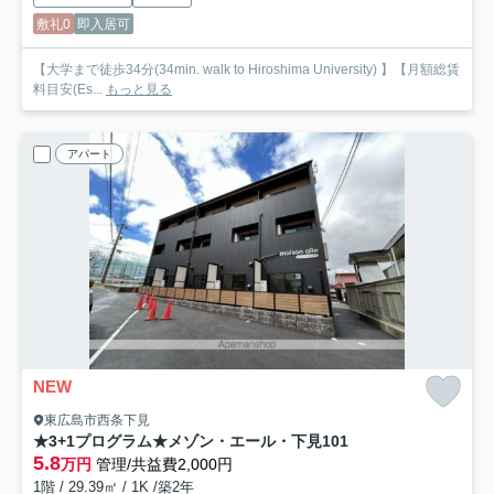
敷礼0
即入居可
【大学まで徒歩34分(34min. walk to Hiroshima University) 】【月額総賃
料目安(Es...
もっと見る
アパート
NEW
東広島市西条下見
★3+1プログラム★メゾン・エール・下見
101
5.8
万円
管理/共益費2,000円
1階 / 29.39㎡ / 1K /築2年