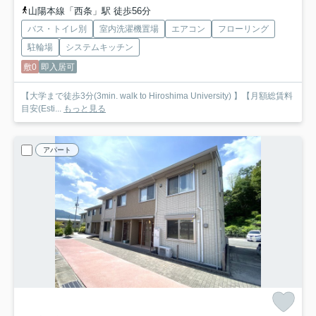
山陽本線「西条」駅 徒歩56分
バス・トイレ別
室内洗濯機置場
エアコン
フローリング
駐輪場
システムキッチン
敷0
即入居可
【大学まで徒歩3分(3min. walk to Hiroshima University) 】【月額総賃料
目安(Esti...
もっと見る
アパート