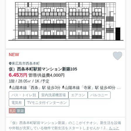
NEW
東広島市西条本町
仮）西条本町駅前マンション新築
105
6.45
万円
管理/共益費4,000円
1階 / 28.05㎡ / 1K /予定
山陽本線「西条」駅 徒歩3分
山陽本線「寺家」駅 徒歩40分
山陽本
バス・トイレ別
室内洗濯機置場
エアコン
バルコニー
電気有
TVモニタ付インターホン
礼0
新築
「仮）西条本町駅前マンション新築」のここがイチオシ。新生活を設備
や外観が充実している物件で新生活をスタートしませんか！J...
もっと