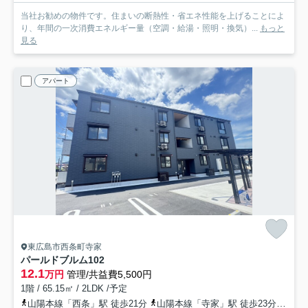
当社お勧めの物件です。住まいの断熱性・省エネ性能を上げることによ
り、年間の一次消費エネルギー量（空調・給湯・照明・換気）...
もっと
見る
アパート
東広島市西条町寺家
パールドブルム
102
12.1
万円
管理/共益費5,500円
1階 / 65.15㎡ / 2LDK /予定
山陽本線「西条」駅 徒歩21分
山陽本線「寺家」駅 徒歩23分
山陽