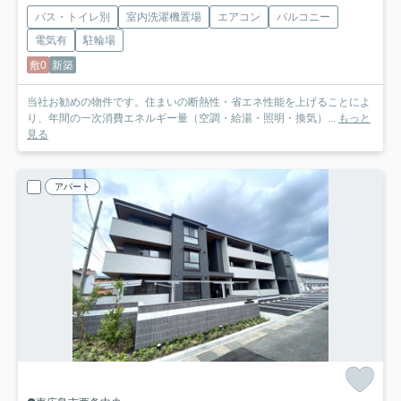
バス・トイレ別
室内洗濯機置場
エアコン
バルコニー
電気有
駐輪場
敷0
新築
当社お勧めの物件です。住まいの断熱性・省エネ性能を上げることによ
り、年間の一次消費エネルギー量（空調・給湯・照明・換気）...
もっと
見る
アパート