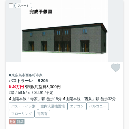
アパート
東広島市西条町寺家
パストラーレ Ｂ
205
6.8
万円
管理/共益費3,300円
2階 / 58.57㎡ / 2LDK /予定
山陽本線「寺家」駅 徒歩18分
山陽本線「西条」駅 徒歩32分
山陽
バス・トイレ別
室内洗濯機置場
エアコン
バルコニー
フローリング
電気有
敷0
新築