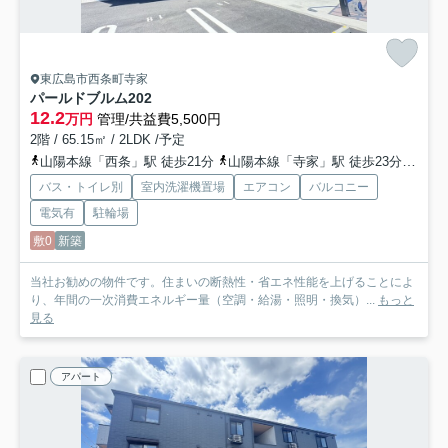
東広島市西条町寺家
パールドブルム
202
12.2
万円
管理/共益費5,500円
2階 / 65.15㎡ / 2LDK /予定
山陽本線「西条」駅 徒歩21分
山陽本線「寺家」駅 徒歩23分
山陽
バス・トイレ別
室内洗濯機置場
エアコン
バルコニー
電気有
駐輪場
敷0
新築
当社お勧めの物件です。住まいの断熱性・省エネ性能を上げることによ
り、年間の一次消費エネルギー量（空調・給湯・照明・換気）...
もっと
見る
アパート