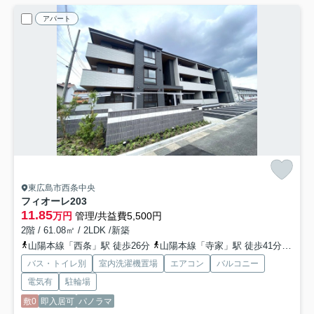
アパート
東広島市西条中央
フィオーレ
203
11.85
万円
管理/共益費5,500円
2階 / 61.08㎡ / 2LDK /新築
山陽本線「西条」駅 徒歩26分
山陽本線「寺家」駅 徒歩41分
山陽
バス・トイレ別
室内洗濯機置場
エアコン
バルコニー
電気有
駐輪場
敷0
即入居可
パノラマ