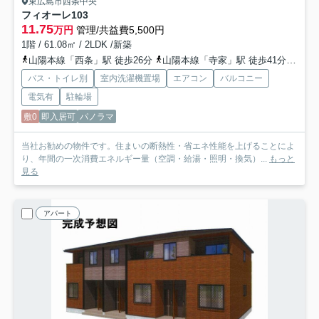
東広島市西条中央
フィオーレ
103
11.75
万円
管理/共益費5,500円
1階 / 61.08㎡ / 2LDK /新築
山陽本線「西条」駅 徒歩26分
山陽本線「寺家」駅 徒歩41分
山陽
バス・トイレ別
室内洗濯機置場
エアコン
バルコニー
電気有
駐輪場
敷0
即入居可
パノラマ
当社お勧めの物件です。住まいの断熱性・省エネ性能を上げることによ
り、年間の一次消費エネルギー量（空調・給湯・照明・換気）...
もっと
見る
アパート