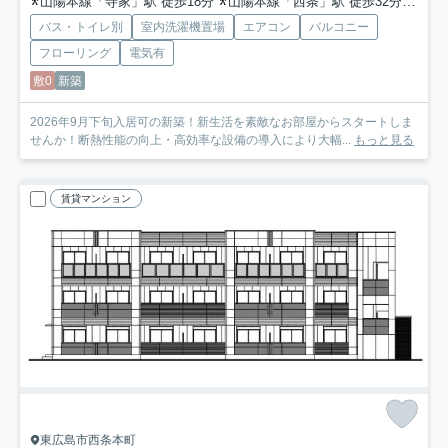
山陽本線「寺家」駅 徒歩18分
山陽本線「西条」駅 徒歩32分
山陽
バス・トイレ別
室内洗濯機置場
エアコン
バルコニー
フローリング
電気有
敷0
新築
2026年9月下旬入居可の新築！新生活を素敵なお部屋からスタートしま
せんか！断熱性能の向上・高効率な設備の導入により大幅...
もっと見る
賃貸マンション
東広島市西条本町