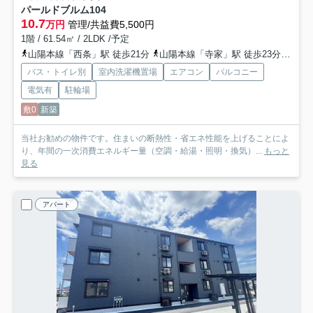
パールドブルム
104
10.7
万円
管理/共益費5,500円
1階 / 61.54㎡ / 2LDK /予定
山陽本線「西条」駅 徒歩21分
山陽本線「寺家」駅 徒歩23分
山陽
バス・トイレ別
室内洗濯機置場
エアコン
バルコニー
電気有
駐輪場
敷0
新築
当社お勧めの物件です。住まいの断熱性・省エネ性能を上げることによ
り、年間の一次消費エネルギー量（空調・給湯・照明・換気）...
もっと
見る
アパート