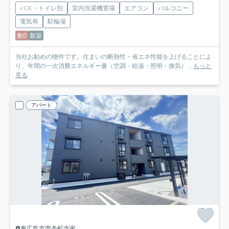
バス・トイレ別
室内洗濯機置場
エアコン
バルコニー
電気有
駐輪場
敷0
新築
当社お勧めの物件です。住まいの断熱性・省エネ性能を上げることによ
り、年間の一次消費エネルギー量（空調・給湯・照明・換気）...
もっと
見る
アパート
東広島市西条町寺家