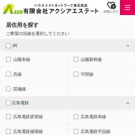
0
お気に入り
居住用を探す
ご希望の沿線を選択してください
JR
山陽本線
山陽新幹線
呉線
可部線
芸備線
広島電鉄
広島電鉄皆実線
広島電鉄本線
広島電鉄循環線
広島電鉄宇品線