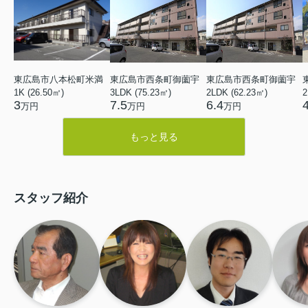
東広島市八本松町米満
東広島市西条町御薗宇
東広島市西条町御薗宇
1K (26.50㎡)
3LDK (75.23㎡)
2LDK (62.23㎡)
2
3
7.5
6.4
万円
万円
万円
もっと見る
スタッフ紹介