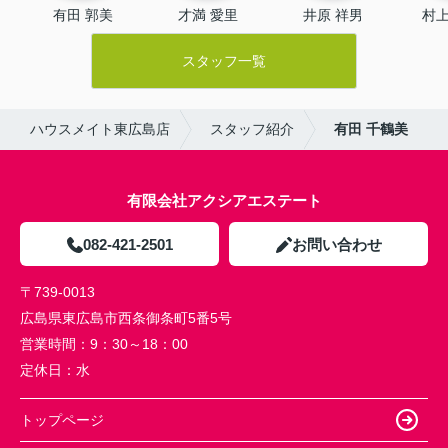
有田 郭美
才満 愛里
井原 祥男
村上
スタッフ一覧
ハウスメイト東広島店
スタッフ紹介
有田 千鶴美
有限会社アクシアエステート
082-421-2501
お問い合わせ
〒739-0013
広島県東広島市西条御条町5番5号
営業時間：
9：30～18：00
定休日：
水
トップページ