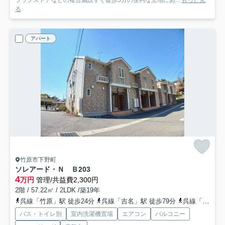
ラックストアなどの複合施設すぐ徒歩5分の便利な立地にあ...
もっと見
る
アパート
竹原市下野町
ソレアード・Ｎ Ｂ
203
4
万円
管理/共益費2,300円
2階 / 57.22㎡ / 2LDK /築19年
呉線「竹原」駅 徒歩24分
呉線「吉名」駅 徒歩79分
呉線「大乗」駅 車22分 7.6km
バス・トイレ別
室内洗濯機置場
エアコン
バルコニー