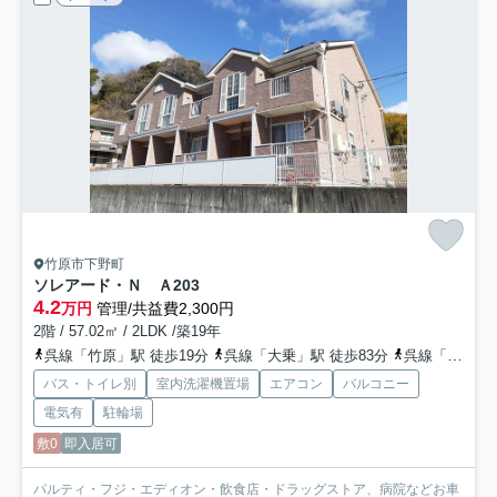
竹原市下野町
ソレアード・Ｎ Ａ
203
4.2
万円
管理/共益費2,300円
2階 / 57.02㎡ / 2LDK /築19年
呉線「竹原」駅 徒歩19分
呉線「大乗」駅 徒歩83分
呉線「吉名」駅 徒歩79分
バス・トイレ別
室内洗濯機置場
エアコン
バルコニー
電気有
駐輪場
敷0
即入居可
パルティ・フジ・エディオン・飲食店・ドラッグストア、病院などお車