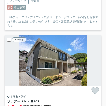
フローリング
電気有
敷0
即入居可
パルティ・フジ・デオデオ・飲食店・ドラッグストア、病院などお車で
約５分、立地条件の良い物件です！追焚・浴室乾燥機機能付き...
もっと
見る
アパート
竹原市下野町
ソレアードＮ・Ⅱ
202