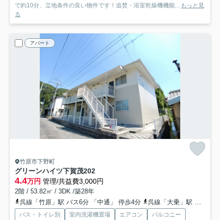
で約10分、立地条件の良い物件です！追焚・浴室乾燥機機能...
もっと見
る
アパート
竹原市下野町
グリーンハイツ下賀茂
202
4.4
万円
管理/共益費3,000円
2階 / 53.82㎡ / 3DK /築28年
呉線「竹原」駅 バス6分 「中通」 停歩4分
呉線「大乗」駅 徒歩86分
バス・トイレ別
室内洗濯機置場
エアコン
バルコニー