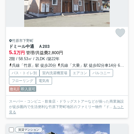
竹原市下野町
ドミール中通 Ａ
203
5.1
万円
管理/共益費2,800円
2階 / 58.53㎡ / 2LDK /築22年
呉線「竹原」駅 徒歩20分
呉線「大乗」駅 徒歩82分車14分 6.6km
バス・トイレ別
室内洗濯機置場
エアコン
バルコニー
フローリング
電気有
敷礼0
即入居可
スーパー・コンビニ・飲食店・ドラッグストアーなどが揃った商業施設
が徒歩圏内で生活便利な竹原下野町地区のファミリー物件『ド...
もっと
見る
賃貸マンション