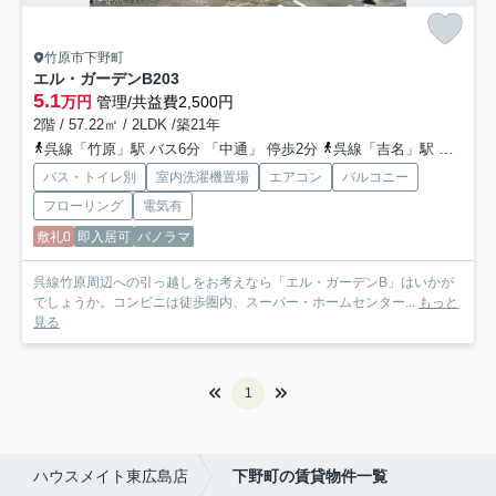
竹原市下野町
エル・ガーデンB
203
5.1
万円
管理/共益費2,500円
2階 / 57.22㎡ / 2LDK /築21年
呉線「竹原」駅 バス6分 「中通」 停歩2分
呉線「吉名」駅 徒歩79分
バス・トイレ別
室内洗濯機置場
エアコン
バルコニー
フローリング
電気有
敷礼0
即入居可
パノラマ
呉線竹原周辺への引っ越しをお考えなら「エル・ガーデンB」はいかが
でしょうか。コンビニは徒歩圏内、スーパー・ホームセンター...
もっと
見る
1
ハウスメイト東広島店
下野町の賃貸物件一覧