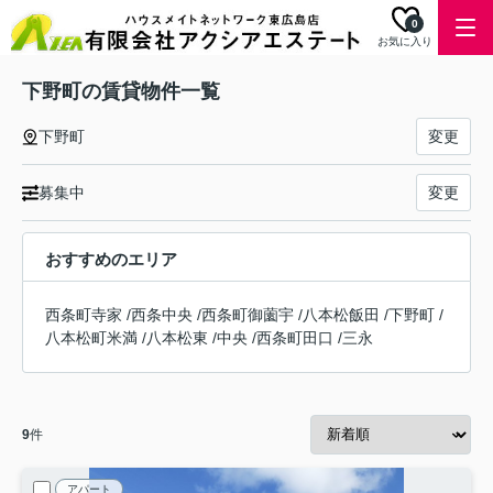
0
お気に入り
下野町の賃貸物件一覧
下野町
変更
募集中
変更
おすすめのエリア
西条町寺家
/
西条中央
/
西条町御薗宇
/
八本松飯田
/
下野町
/
八本松町米満
/
八本松東
/
中央
/
西条町田口
/
三永
9
件
アパート