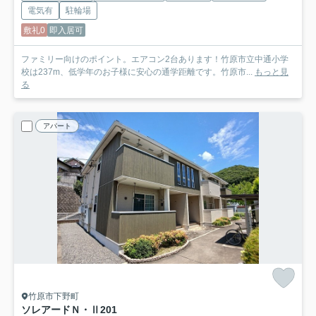
電気有
駐輪場
敷礼0
即入居可
ファミリー向けのポイント。エアコン2台あります！竹原市立中通小学
校は237m、低学年のお子様に安心の通学距離です。竹原市...
もっと見
る
アパート
竹原市下野町
ソレアードＮ・Ⅱ
201