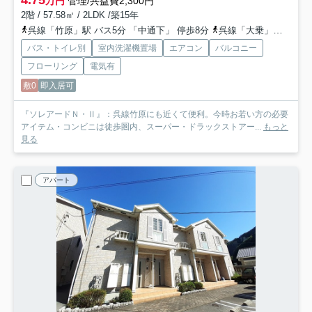
4.75
万円
管理/共益費2,300円
2階 / 57.58㎡ / 2LDK /築15年
呉線「竹原」駅 バス5分 「中通下」 停歩8分
呉線「大乗」駅 徒歩84分
バス・トイレ別
室内洗濯機置場
エアコン
バルコニー
フローリング
電気有
敷0
即入居可
『ソレアードＮ・Ⅱ』：呉線竹原にも近くて便利。今時お若い方の必要
アイテム・コンビニは徒歩圏内、スーパー・ドラックストアー...
もっと
見る
アパート