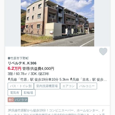
竹原市下野町
リベルテＫ.Ｋ
306
6.2
万円
管理/共益費4,000円
3階 / 60.78㎡ / 3DK /築23年
呉線「竹原」駅 徒歩19分車10分 5.3km
呉線「吉名」駅 徒歩66分
バス・トイレ別
室内洗濯機置場
エアコン
バルコニー
電気有
駐輪場
敷0
パノラマ
JR呉線竹原駅から徒歩19分！コンビニスーパー、ホームセンター、ド