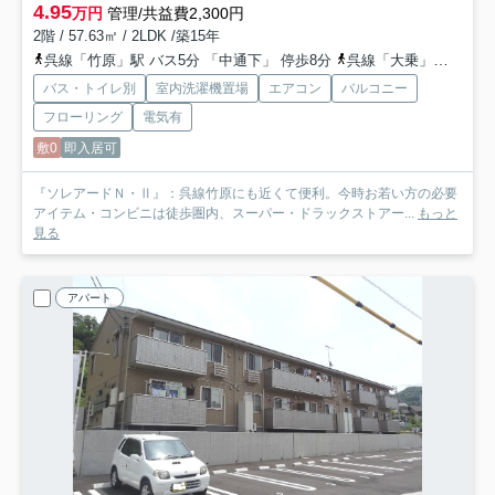
4.95
万円
管理/共益費2,300円
2階 / 57.63㎡ / 2LDK /築15年
呉線「竹原」駅 バス5分 「中通下」 停歩8分
呉線「大乗」駅 徒歩84分
バス・トイレ別
室内洗濯機置場
エアコン
バルコニー
フローリング
電気有
敷0
即入居可
『ソレアードＮ・Ⅱ』：呉線竹原にも近くて便利。今時お若い方の必要
アイテム・コンビニは徒歩圏内、スーパー・ドラックストアー...
もっと
見る
アパート