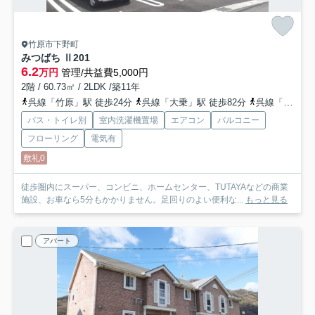
竹原市下野町
みつばち Ⅱ
201
6.2
万円
管理/共益費5,000円
2階 / 60.73㎡ / 2LDK /築11年
呉線「竹原」駅 徒歩24分
呉線「大乗」駅 徒歩82分
呉線「吉名」駅 車14分 6.4km
バス・トイレ別
室内洗濯機置場
エアコン
バルコニー
フローリング
電気有
敷礼0
徒歩圏内にスーパー、コンビニ、ホームセンター、TUTAYAなどの商業
施設、お車なら5分もかかりません。足回りのよい便利な...
もっと見る
アパート