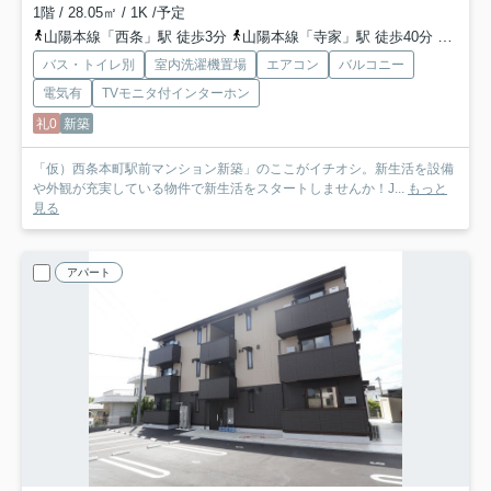
1階 / 28.05㎡ / 1K /予定
山陽本線「西条」駅 徒歩3分
山陽本線「寺家」駅 徒歩40分
山陽本
バス・トイレ別
室内洗濯機置場
エアコン
バルコニー
電気有
TVモニタ付インターホン
礼0
新築
「仮）西条本町駅前マンション新築」のここがイチオシ。新生活を設備
や外観が充実している物件で新生活をスタートしませんか！J...
もっと
見る
アパート