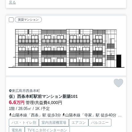
見る
賃貸マンション
東広島市西条本町
仮）西条本町駅前マンション新築
101
6.6
万円
管理/共益費4,000円
1階 / 28.05㎡ / 1K /予定
山陽本線「西条」駅 徒歩3分
山陽本線「寺家」駅 徒歩40分
山陽本
バス・トイレ別
室内洗濯機置場
エアコン
バルコニー
電気有
TVモニタ付インターホン