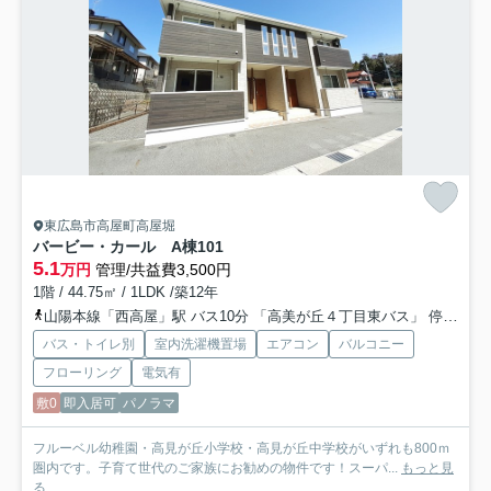
東広島市高屋町高屋堀
バービー・カール A棟
101
5.1
万円
管理/共益費3,500円
1階 / 44.75㎡ / 1LDK /築12年
山陽本線「西高屋」駅 バス10分 「高美が丘４丁目東バス」 停歩3分
バス・トイレ別
室内洗濯機置場
エアコン
バルコニー
フローリング
電気有
敷0
即入居可
パノラマ
フルーベル幼稚園・高見が丘小学校・高見が丘中学校がいずれも800ｍ
圏内です。子育て世代のご家族にお勧めの物件です！スーパ...
もっと見
る