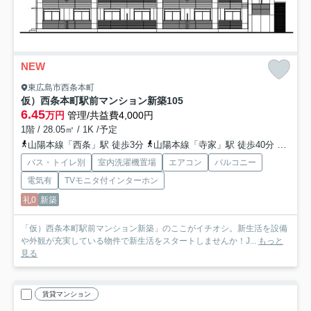
NEW
東広島市西条本町
仮）西条本町駅前マンション新築
105
6.45
万円
管理/共益費4,000円
1階 / 28.05㎡ / 1K /予定
山陽本線「西条」駅 徒歩3分
山陽本線「寺家」駅 徒歩40分
山陽本
バス・トイレ別
室内洗濯機置場
エアコン
バルコニー
電気有
TVモニタ付インターホン
礼0
新築
「仮）西条本町駅前マンション新築」のここがイチオシ。新生活を設備
や外観が充実している物件で新生活をスタートしませんか！J...
もっと
見る
賃貸マンション