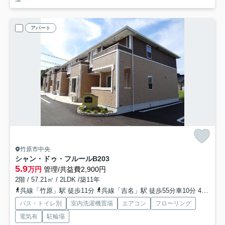
アパート
竹原市中央
シャン・ドゥ・フルールB
203
5.9
万円
管理/共益費2,900円
2階 / 57.21㎡ / 2LDK /築11年
呉線「竹原」駅 徒歩11分
呉線「吉名」駅 徒歩55分車10分 4.4km
バス・トイレ別
室内洗濯機置場
エアコン
フローリング
電気有
駐輪場