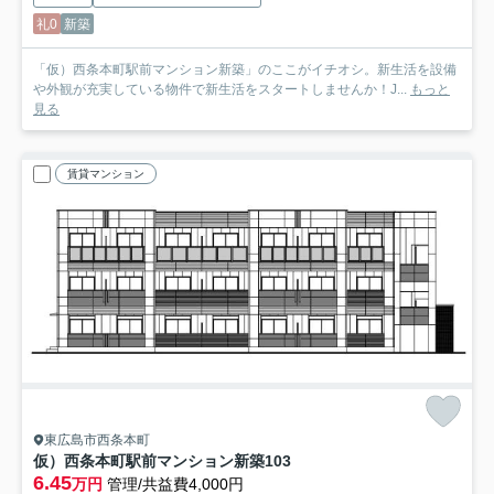
礼0
新築
「仮）西条本町駅前マンション新築」のここがイチオシ。新生活を設備
や外観が充実している物件で新生活をスタートしませんか！J...
もっと
見る
賃貸マンション
東広島市西条本町
仮）西条本町駅前マンション新築
103
6.45
万円
管理/共益費4,000円