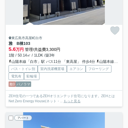
東広島市高屋町白市
雅 B棟
103
5.6
万円
管理/共益費3,300円
1階 / 50.14㎡ / 1LDK /築3年
山陽本線「白市」駅 バス11分 「東高屋」 停歩4分
山陽本線「入野」駅 徒歩49分
バス・トイレ別
室内洗濯機置場
エアコン
フローリング
電気有
駐輪場
敷0
パノラマ
ZEH住宅の一つであるZEHオリエンテッド住宅になります。ZEHとは
Net Zero Energy House(ネット・...
もっと見る
アパート