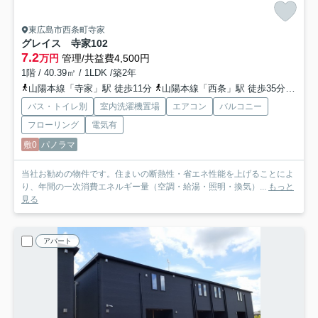
東広島市西条町寺家
グレイス 寺家
102
7.2
万円
管理/共益費4,500円
1階 / 40.39㎡ / 1LDK /築2年
山陽本線「寺家」駅 徒歩11分
山陽本線「西条」駅 徒歩35分
山陽新
バス・トイレ別
室内洗濯機置場
エアコン
バルコニー
フローリング
電気有
敷0
パノラマ
当社お勧めの物件です。住まいの断熱性・省エネ性能を上げることによ
り、年間の一次消費エネルギー量（空調・給湯・照明・換気）...
もっと
見る
アパート