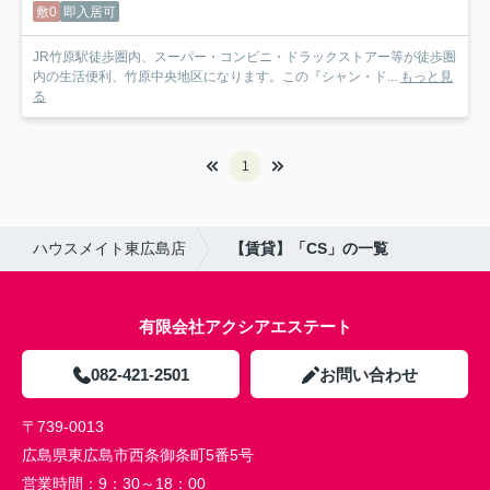
敷0
即入居可
JR竹原駅徒歩圏内、スーパー・コンビニ・ドラックストアー等が徒歩圏
内の生活便利、竹原中央地区になります。この『シャン・ド...
もっと見
る
1
ハウスメイト東広島店
【賃貸】「CS」の一覧
有限会社アクシアエステート
082-421-2501
お問い合わせ
〒739-0013
広島県東広島市西条御条町5番5号
営業時間：
9：30～18：00