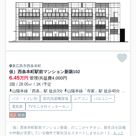
東広島市西条本町
仮）西条本町駅前マンション新築
102
6.45
万円
管理/共益費4,000円
1階 / 28.05㎡ / 1K /予定
山陽本線「西条」駅 徒歩3分
山陽本線「寺家」駅 徒歩40分
山陽本
バス・トイレ別
室内洗濯機置場
エアコン
バルコニー
電気有
TVモニタ付インターホン
礼0
新築
「仮）西条本町駅前マンション新築」のここがイチオシ。新生活を設備
や外観が充実している物件で新生活をスタートしませんか！J...
もっと