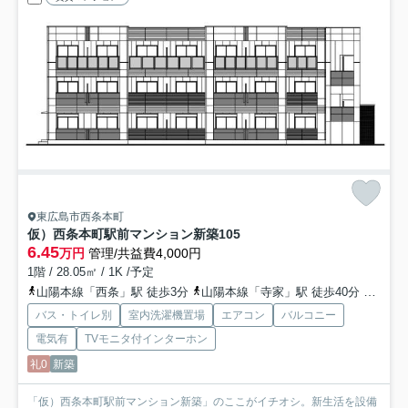
東広島市西条本町
仮）西条本町駅前マンション新築
105
6.45
万円
管理/共益費4,000円
1階 / 28.05㎡ / 1K /予定
山陽本線「西条」駅 徒歩3分
山陽本線「寺家」駅 徒歩40分
山陽本
バス・トイレ別
室内洗濯機置場
エアコン
バルコニー
電気有
TVモニタ付インターホン
礼0
新築
「仮）西条本町駅前マンション新築」のここがイチオシ。新生活を設備