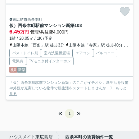
東広島市西条本町
仮）西条本町駅前マンション新築
103
6.45
万円
管理/共益費4,000円
1階 / 28.05㎡ / 1K /予定
山陽本線「西条」駅 徒歩3分
山陽本線「寺家」駅 徒歩40分
山陽本
バス・トイレ別
室内洗濯機置場
エアコン
バルコニー
電気有
TVモニタ付インターホン
礼0
新築
「仮）西条本町駅前マンション新築」のここがイチオシ。新生活を設備
や外観が充実している物件で新生活をスタートしませんか！J...
もっと
見る
1
ハウスメイト東広島店
西条本町の賃貸物件一覧