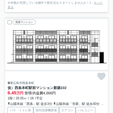
や外観が充実している物件で新生活をスタートしませんか！J...
もっと
見る
賃貸マンション
東広島市西条本町
仮）西条本町駅前マンション新築
102
6.45
万円
管理/共益費4,000円
1階 / 28.05㎡ / 1K /予定
山陽本線「西条」駅 徒歩3分
山陽本線「寺家」駅 徒歩40分
山陽本
バス・トイレ別
室内洗濯機置場
エアコン
バルコニー