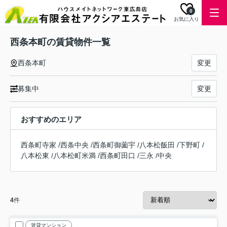
0
お気に入り
西条本町の賃貸物件一覧
西条本町
変更
募集中
変更
おすすめのエリア
西条町寺家
/
西条中央
/
西条町御薗宇
/
八本松飯田
/
下野町
/
八本松東
/
八本松町米満
/
西条町田口
/
三永
/
中央
4
件
賃貸マンション