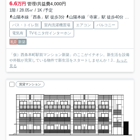
6.6
万円
管理/共益費4,000円
1階 / 28.05㎡ / 1K /予定
山陽本線「西条」駅 徒歩3分
山陽本線「寺家」駅 徒歩40分
山陽本
バス・トイレ別
室内洗濯機置場
エアコン
バルコニー
電気有
TVモニタ付インターホン
礼0
新築
「仮）西条本町駅前マンション新築」のここがイチオシ。新生活を設備
や外観が充実している物件で新生活をスタートしませんか！J...
もっと
見る
賃貸マンション