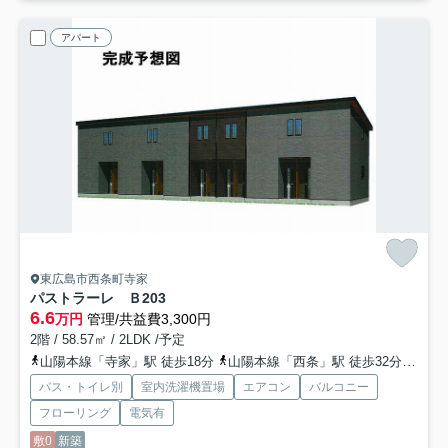
アパート
東広島市西条町寺家
パストラーレ Ｂ
203
6.6
万円
管理/共益費3,300円
2階 / 58.57㎡ / 2LDK /予定
山陽本線「寺家」駅 徒歩18分
山陽本線「西条」駅 徒歩32分
山陽
バス・トイレ別
室内洗濯機置場
エアコン
バルコニー
フローリング
電気有
敷0
新築