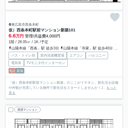
東広島市西条本町
仮）西条本町駅前マンション新築
101
6.6
万円
管理/共益費4,000円
1階 / 28.05㎡ / 1K /予定
山陽本線「西条」駅 徒歩3分
山陽本線「寺家」駅 徒歩40分
山陽本
バス・トイレ別
室内洗濯機置場
エアコン
バルコニー
電気有
TVモニタ付インターホン
礼0
新築
「仮）西条本町駅前マンション新築」のここがイチオシ。新生活を設備
や外観が充実している物件で新生活をスタートしませんか！J...
もっと
見る
賃貸マンション