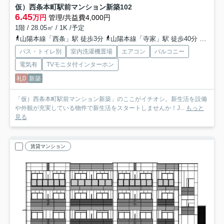
仮）西条本町駅前マンション新築
102
6.45
万円
管理/共益費4,000円
1階 / 28.05㎡ / 1K /予定
山陽本線「西条」駅 徒歩3分
山陽本線「寺家」駅 徒歩40分
山陽本
バス・トイレ別
室内洗濯機置場
エアコン
バルコニー
電気有
TVモニタ付インターホン
礼0
新築
「仮）西条本町駅前マンション新築」のここがイチオシ。新生活を設備
や外観が充実している物件で新生活をスタートしませんか！J...
もっと
見る
賃貸マンション