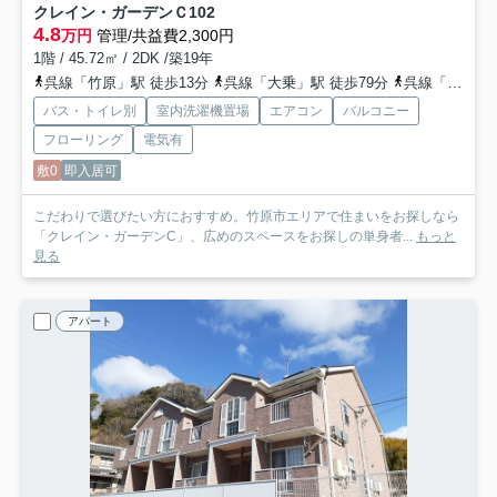
クレイン・ガーデンＣ
102
4.8
万円
管理/共益費2,300円
1階 / 45.72㎡ / 2DK /築19年
呉線「竹原」駅 徒歩13分
呉線「大乗」駅 徒歩79分
呉線「吉名」駅 車13分 4.8km
バス・トイレ別
室内洗濯機置場
エアコン
バルコニー
フローリング
電気有
敷0
即入居可
こだわりで選びたい方におすすめ。竹原市エリアで住まいをお探しなら
「クレイン・ガーデンC」、広めのスペースをお探しの単身者...
もっと
見る
アパート