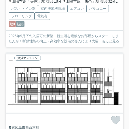
山陽本線「寺家」駅 徒歩18分
山陽本線「西条」駅 徒歩32分
山陽
バス・トイレ別
室内洗濯機置場
エアコン
バルコニー
フローリング
電気有
敷0
新築
2026年9月下旬入居可の新築！新生活を素敵なお部屋からスタートしま
せんか！断熱性能の向上・高効率な設備の導入により大幅...
もっと見る
賃貸マンション
東広島市西条本町