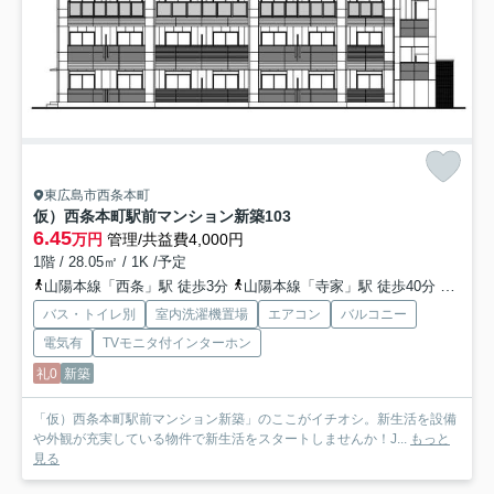
東広島市西条本町
仮）西条本町駅前マンション新築
103
6.45
万円
管理/共益費4,000円
1階 / 28.05㎡ / 1K /予定
山陽本線「西条」駅 徒歩3分
山陽本線「寺家」駅 徒歩40分
山陽本
バス・トイレ別
室内洗濯機置場
エアコン
バルコニー
電気有
TVモニタ付インターホン
礼0
新築
「仮）西条本町駅前マンション新築」のここがイチオシ。新生活を設備
や外観が充実している物件で新生活をスタートしませんか！J...
もっと
見る