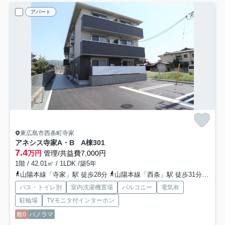
アパート
東広島市西条町寺家
アネシス寺家A・B A棟
301
7.4
万円
管理/共益費7,000円
1階 / 42.01㎡ / 1LDK /築5年
山陽本線「寺家」駅 徒歩28分
山陽本線「西条」駅 徒歩31分
山陽本
バス・トイレ別
室内洗濯機置場
バルコニー
電気有
駐輪場
TVモニタ付インターホン
敷0
パノラマ