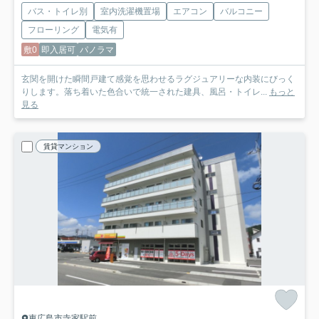
バス・トイレ別
室内洗濯機置場
エアコン
バルコニー
フローリング
電気有
敷0
即入居可
パノラマ
玄関を開けた瞬間戸建て感覚を思わせるラグジュアリーな内装にびっく
りします。落ち着いた色合いで統一された建具、風呂・トイレ...
もっと
見る
賃貸マンション
東広島市寺家駅前