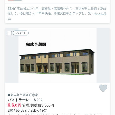
ZEH住宅は省エネ住宅、高断熱・高気密だから、室温が常に快適！夏は
涼しく、冬は暖かく一年中快適。冷暖房効率がアップし、光...
もっと見
る
アパート
東広島市西条町寺家
パストラーレ Ａ
202
6.6
万円
管理/共益費3,300円
2階 / 59.55㎡ / 2LDK /予定