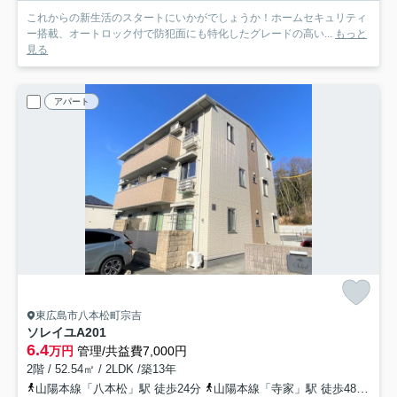
これからの新生活のスタートにいかがでしょうか！ホームセキュリティ
ー搭載、オートロック付で防犯面にも特化したグレードの高い...
もっと
見る
アパート
東広島市八本松町宗吉
ソレイユA
201
6.4
万円
管理/共益費7,000円
2階 / 52.54㎡ / 2LDK /築13年
山陽本線「八本松」駅 徒歩24分
山陽本線「寺家」駅 徒歩48分車8分 3.8km