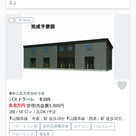
見る
アパート
東広島市西条町寺家
パストラーレ Ｂ
205
6.8
万円
管理/共益費3,300円
2階 / 58.57㎡ / 2LDK /予定
山陽本線「寺家」駅 徒歩18分
山陽本線「西条」駅 徒歩32分
山陽
バス・トイレ別
室内洗濯機置場
エアコン
バルコニー
フローリング
電気有