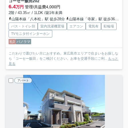
コーセー飯田
202
6.4
万円
管理/共益費4,000円
2階 / 43.35㎡ / 1LDK /築1年未満
山陽本線「八本松」駅 徒歩28分
山陽本線「寺家」駅 徒歩36分
山
バス・トイレ別
室内洗濯機置場
エアコン
電気有
駐輪場
TVモニタ付インターホン
礼0
パノラマ
こだわりで選びたい方におすすめ。東広島市エリアで住まいをお探しな
ら「コーセー飯田」をご検討ください。お車を交通手段にご利...
もっと
見る
アパート