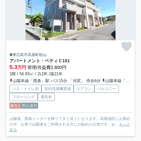
東広島市高屋町桧山
アパートメント・ベティＣ
101
5.3
万円
管理/共益費2,800円
1階 / 56.83㎡ / 2LDK /築21年
山陽本線「西条」駅 バス15分 「河尻」 停歩6分
山陽本線「西高屋」駅 徒歩36分
バス・トイレ別
室内洗濯機置場
エアコン
バルコニー
フローリング
電気有
敷礼0
即入居可
山陽道、西条インターを降りてすぐ近くになります。高屋地区にお勤め
の方、お車で山陽道をご利用される方にお勧めの立地です。お...
もっと
見る