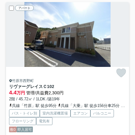
アパート
竹原市西野町
リヴァーグレイスＣ
102
4.4
万円
管理/共益費2,300円
2階 / 45.72㎡ / 1LDK /築19年
呉線「竹原」駅 徒歩95分
呉線「大乗」駅 徒歩156分車25分 12.4km
バス・トイレ別
室内洗濯機置場
エアコン
バルコニー
フローリング
電気有
敷0
即入居可