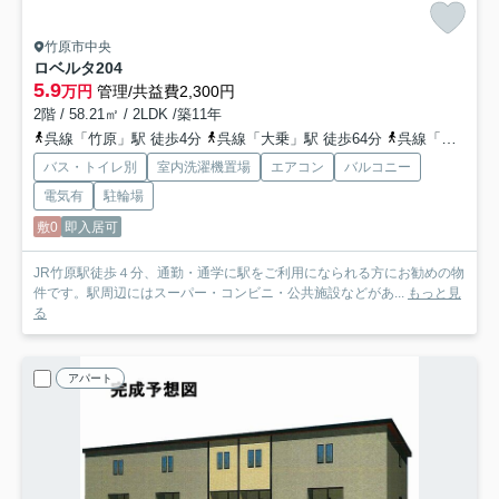
竹原市中央
ロベルタ
204
5.9
万円
管理/共益費2,300円
2階 / 58.21㎡ / 2LDK /築11年
呉線「竹原」駅 徒歩4分
呉線「大乗」駅 徒歩64分
呉線「吉名」駅 車13分 5.4km
バス・トイレ別
室内洗濯機置場
エアコン
バルコニー
電気有
駐輪場
敷0
即入居可
JR竹原駅徒歩４分、通勤・通学に駅をご利用になられる方にお勧めの物
件です。駅周辺にはスーパー・コンビニ・公共施設などがあ...
もっと見
る
アパート