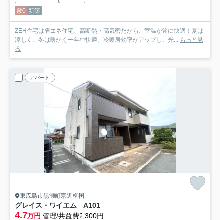
敷0
新築
ZEH住宅は省エネ住宅、高断熱・高気密だから、室温が常に快適！夏は
涼しく、冬は暖かく一年中快適。冷暖房効率がアップし、光...
もっと見
る
アパート
東広島市黒瀬町宗近柳国
グレイス・ワイエム A
101
4.7
万円
管理/共益費2,300円