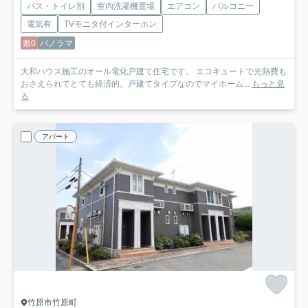
バス・トイレ別
室内洗濯機置場
エアコン
バルコニー
電気有
TVモニタ付インターホン
敷0
パノラマ
大和ハウス施工のオール電化戸建て住宅です。 エコキュートで光熱費も
おさえられてとても経済的。戸建てタイプなのでマイホーム...
もっと見
る
アパート
竹原市竹原町