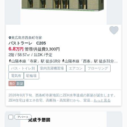
東広島市西条町寺家
パストラーレ C
205
6.8
万円
管理/共益費3,300円
2階 / 58.57㎡ / 1LDK /予定
山陽本線「寺家」駅 徒歩18分
山陽本線「西条」駅 徒歩31分
山陽
バス・トイレ別
室内洗濯機置場
エアコン
フローリング
電気有
駐輪場
敷0
新築
2026年9月下旬、西条町寺家地区にZEH水準達成の新築が誕生します。
ZEH住宅は省エネ住宅、高断熱・高気密だから、室温...
もっと見る
アパート