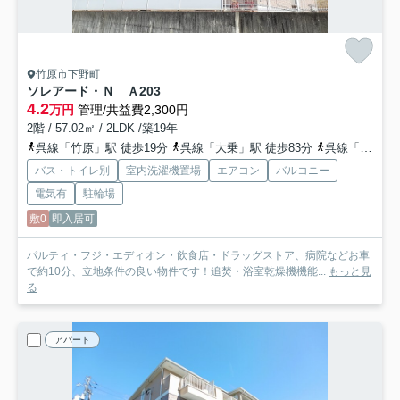
竹原市下野町
ソレアード・Ｎ Ａ
203
4.2
万円
管理/共益費2,300円
2階 / 57.02㎡ / 2LDK /築19年
呉線「竹原」駅 徒歩19分
呉線「大乗」駅 徒歩83分
呉線「吉名」駅 徒歩79分
バス・トイレ別
室内洗濯機置場
エアコン
バルコニー
電気有
駐輪場
敷0
即入居可
パルティ・フジ・エディオン・飲食店・ドラッグストア、病院などお車
で約10分、立地条件の良い物件です！追焚・浴室乾燥機機能...
もっと見
る
アパート