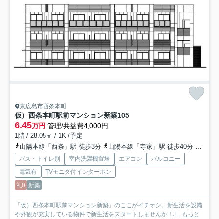
東広島市西条本町
仮）西条本町駅前マンション新築
105
6.45
万円
管理/共益費4,000円
1階 / 28.05㎡ / 1K /予定
山陽本線「西条」駅 徒歩3分
山陽本線「寺家」駅 徒歩40分
山陽本
バス・トイレ別
室内洗濯機置場
エアコン
バルコニー
電気有
TVモニタ付インターホン
礼0
新築
「仮）西条本町駅前マンション新築」のここがイチオシ。新生活を設備
や外観が充実している物件で新生活をスタートしませんか！J...
もっと