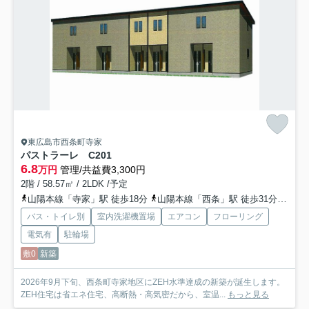
東広島市西条町寺家
パストラーレ C
201
6.8
万円
管理/共益費3,300円
2階 / 58.57㎡ / 2LDK /予定
山陽本線「寺家」駅 徒歩18分
山陽本線「西条」駅 徒歩31分
山陽
バス・トイレ別
室内洗濯機置場
エアコン
フローリング
電気有
駐輪場
敷0
新築
2026年9月下旬、西条町寺家地区にZEH水準達成の新築が誕生します。
ZEH住宅は省エネ住宅、高断熱・高気密だから、室温...
もっと見る