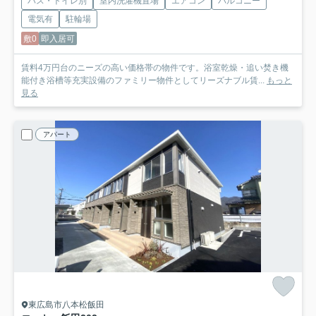
バス・トイレ別
室内洗濯機置場
エアコン
バルコニー
電気有
駐輪場
敷0
即入居可
賃料4万円台のニーズの高い価格帯の物件です。浴室乾燥・追い焚き機
能付き浴槽等充実設備のファミリー物件としてリーズナブル賃...
もっと
見る
アパート
東広島市八本松飯田