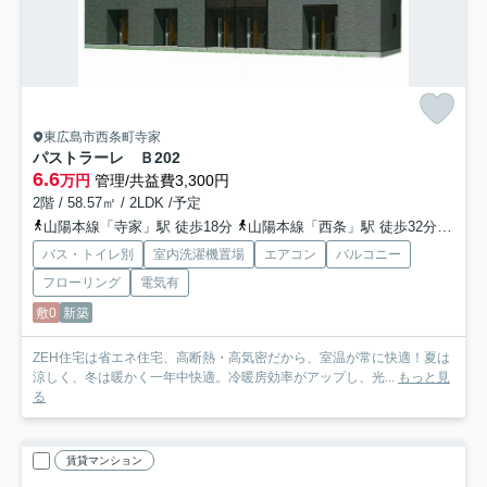
東広島市西条町寺家
パストラーレ Ｂ
202
6.6
万円
管理/共益費3,300円
2階 / 58.57㎡ / 2LDK /予定
山陽本線「寺家」駅 徒歩18分
山陽本線「西条」駅 徒歩32分
山陽
バス・トイレ別
室内洗濯機置場
エアコン
バルコニー
フローリング
電気有
敷0
新築
ZEH住宅は省エネ住宅、高断熱・高気密だから、室温が常に快適！夏は
涼しく、冬は暖かく一年中快適。冷暖房効率がアップし、光...
もっと見
る
賃貸マンション