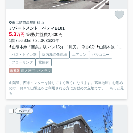
東広島市高屋町桧山
アパートメント ベティB
101
5.3
万円
管理/共益費2,800円
1階 / 56.83㎡ / 2LDK /築21年
山陽本線「西条」駅 バス15分 「川尻」 停歩6分
山陽本線「西高屋」駅 徒歩37分
バス・トイレ別
室内洗濯機置場
エアコン
バルコニー
フローリング
電気有
敷礼0
即入居可
パノラマ
山陽道、西条インターを降りてすぐ近くになります。高屋地区にお勤め
の方、お車で山陽道をご利用される方にお勧めの立地です。 ...
もっと見
る
アパート