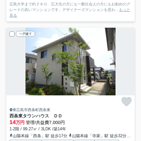
広島大学まで約２キロ、広大生の方にも一般社会人の方にもお勧めのグ
レードの高いマンションです。デザイナーズマンションを思わ...
もっと
見る
一戸建て
東広島市西条町西条東
西条東タウンハウス Ｄ
Ｄ
14
万円
管理/共益費7,000円
1-2階 / 99.27㎡ / 3LDK /築14年
山陽本線「西条」駅 徒歩17分
山陽本線「寺家」駅 徒歩32分
山陽新