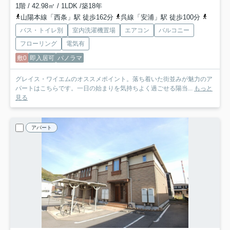
1階 / 42.98㎡ / 1LDK /築18年
山陽本線「西条」駅 徒歩162分
呉線「安浦」駅 徒歩100分
山陽新幹
バス・トイレ別
室内洗濯機置場
エアコン
バルコニー
フローリング
電気有
敷0
即入居可
パノラマ
グレイス・ワイエムのオススメポイント。落ち着いた街並みが魅力のア
パートはこちらです。一日の始まりを気持ちよく過ごせる陽当...
もっと
見る
アパート