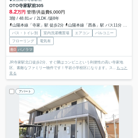
OTO寺家駅前
305
8.2
万円
管理/共益費6,000円
3階 / 48.81㎡ / 2LDK /築8年
山陽本線「寺家」駅 徒歩2分
山陽本線「西条」駅 バス11分 「上寺家」 停歩10分
バス・トイレ別
室内洗濯機置場
エアコン
バルコニー
フローリング
電気有
敷0
パノラマ
JR寺家駅北口徒歩2分、すぐ隣はコンビニという利便性の高い寺家地
区、素敵なファミリー物件です！平岩小学校区になります。ス...
もっと
見る
アパート