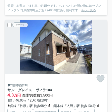
竹原中心部まではお車で約15分です。ちょっとした買い物にはセブン-
イレブン 竹原西野町店が近く(406m)にあり便利です...
もっと見る
アパート
竹原市西野町
サン グレイス ヴィラ
104
4.3
万円
管理/共益費3,500円
1階 / 46.06㎡ / 2DK /築10年
呉線「竹原」駅 徒歩98分
山陽本線「入野」駅 徒歩134分
山陽本線「