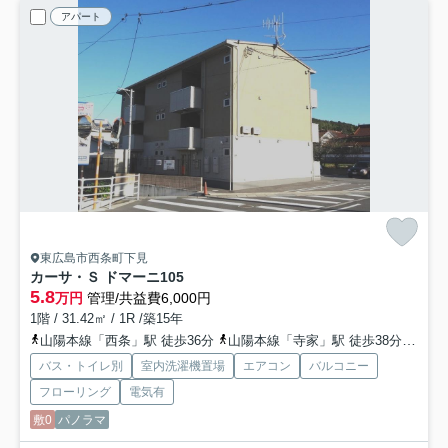
アパート
東広島市西条町下見
カーサ・Ｓ ドマーニ
105
5.8
万円
管理/共益費6,000円
1階 / 31.42㎡ / 1R /築15年
山陽本線「西条」駅 徒歩36分
山陽本線「寺家」駅 徒歩38分
山陽新
バス・トイレ別
室内洗濯機置場
エアコン
バルコニー
フローリング
電気有
敷0
パノラマ