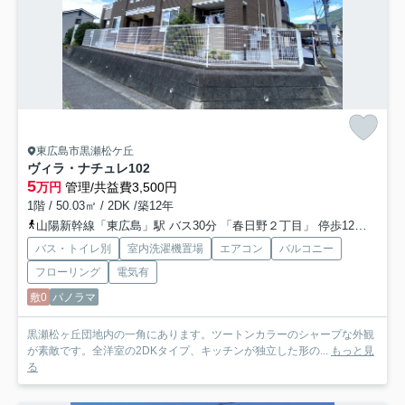
東広島市黒瀬松ケ丘
ヴィラ・ナチュレ
102
5
万円
管理/共益費3,500円
1階 / 50.03㎡ / 2DK /築12年
山陽新幹線「東広島」駅 バス30分 「春日野２丁目」 停歩12分
呉線
バス・トイレ別
室内洗濯機置場
エアコン
バルコニー
フローリング
電気有
敷0
パノラマ
黒瀬松ヶ丘団地内の一角にあります。ツートンカラーのシャープな外観
が素敵です。全洋室の2DKタイプ、キッチンが独立した形の...
もっと見
る