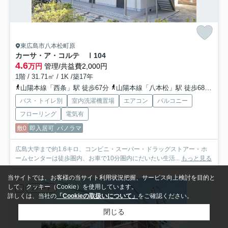
東広島市八本松町原
カーサ・ア・コルテ Ⅰ
104
4.6
万円
管理/共益費2,000円
1階 / 31.71㎡ / 1K /築17年
山陽本線「西条」駅 徒歩67分
山陽本線「八本松」駅 徒歩68分
山
バス・トイレ別
室内洗濯機置場
エアコン
バルコニー
フローリング
電気有
敷0
即入居可
パノラマ
広島大学まで約1.6キロ、コンビニ・スーパー・ドラッグストアー・ホ
ームセンターは徒歩圏内、お車で10分圏内にだいたい生活...
もっと見る
当サイトでは、お客様の当サイト利用状況把握、サービス向上検討を目的と
して、クッキー（Cookie）を使用しています。
アパート
詳しくは、当社の
「Cookieの取扱いについて」
をご確認ください。
閉じる