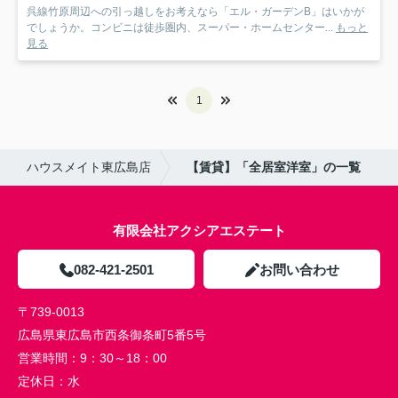
呉線竹原周辺への引っ越しをお考えなら「エル・ガーデンB」はいかが
でしょうか。コンビニは徒歩圏内、スーパー・ホームセンター...
もっと
見る
1
ハウスメイト東広島店
【賃貸】「全居室洋室」の一覧
有限会社アクシアエステート
082-421-2501
お問い合わせ
〒739-0013
広島県東広島市西条御条町5番5号
営業時間：
9：30～18：00
定休日：
水