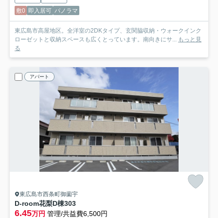
敷0
即入居可
パノラマ
東広島市高屋地区。全洋室の2DKタイプ、玄関脇収納・ウォークインク
ローゼットと収納スペースも広くとっています。南向きにサ...
もっと見
る
アパート
東広島市西条町御薗宇
D-room花梨D棟
303
6.45
万円
管理/共益費6,500円