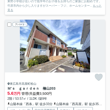
東野小学校が近いので低学年のお子様をお持ちのご家族にお勧めです。
竹原市内から少し入りますがスーパー・フジ、ホームセンター...
もっと
見る
アパート
東広島市高屋町桧山
Ｍ’ｓ ｇａｒｄｅｎ 檜山
203
5.6
万円
管理/共益費3,500円
2階 / 53.57㎡ / 1LDK /築9年
山陽本線「西条」駅 徒歩33分
山陽本線「西高屋」駅 徒歩35分車6分 2.8km