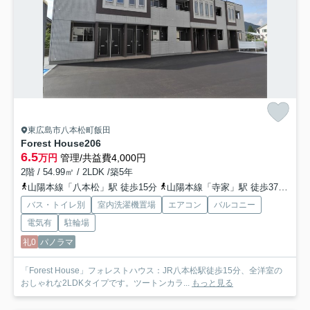
東広島市八本松町飯田
Forest House
206
6.5
万円
管理/共益費4,000円
2階 / 54.99㎡ / 2LDK /築5年
山陽本線「八本松」駅 徒歩15分
山陽本線「寺家」駅 徒歩37分
山
バス・トイレ別
室内洗濯機置場
エアコン
バルコニー
電気有
駐輪場
礼0
パノラマ
「Forest House」フォレストハウス：JR八本松駅徒歩15分、全洋室の
おしゃれな2LDKタイプです。ツートンカラ...
もっと見る