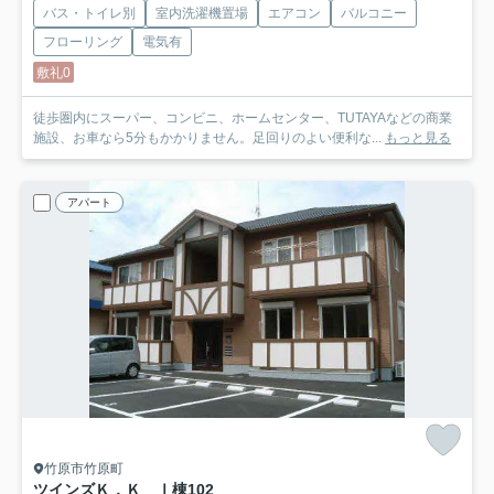
バス・トイレ別
室内洗濯機置場
エアコン
バルコニー
フローリング
電気有
敷礼0
徒歩圏内にスーパー、コンビニ、ホームセンター、TUTAYAなどの商業
施設、お車なら5分もかかりません。足回りのよい便利な...
もっと見る
アパート
竹原市竹原町
ツインズＫ．Ｋ Ⅰ棟
102