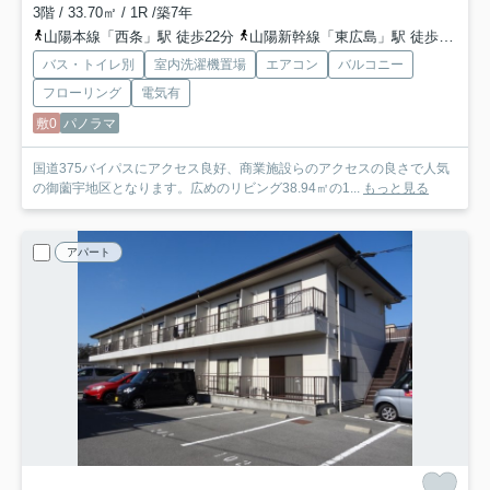
3階 / 33.70㎡ / 1R /築7年
山陽本線「西条」駅 徒歩22分
山陽新幹線「東広島」駅 徒歩56分
バス・トイレ別
室内洗濯機置場
エアコン
バルコニー
フローリング
電気有
敷0
パノラマ
国道375バイパスにアクセス良好、商業施設らのアクセスの良さで人気
の御薗宇地区となります。広めのリビング38.94㎡の1...
もっと見る
アパート