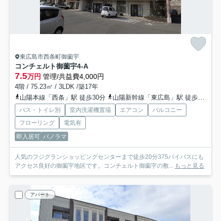
東広島市西条町御薗宇
コンチェルト御薗宇
4-A
7.5
万円
管理/共益費4,000円
4階 / 75.23㎡ / 3LDK /築17年
山陽本線「西条」駅 徒歩30分
山陽新幹線「東広島」駅 徒歩53分
バス・トイレ別
室内洗濯機置場
エアコン
バルコニー
フローリング
電気有
即入居可
パノラマ
人気のフジグランショッピングセンターまで徒歩20分375バイパスにも
アクセス良好の御薗宇地区です。コンチェルト御薗宇の敷...
もっと見る
アパート