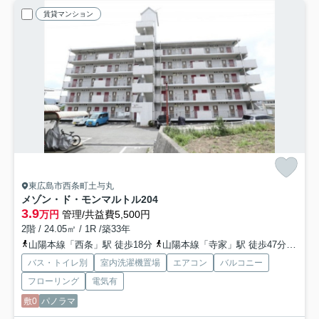
賃貸マンション
東広島市西条町土与丸
メゾン・ド・モンマルトル
204
3.9
万円
管理/共益費5,500円
2階 / 24.05㎡ / 1R /築33年
山陽本線「西条」駅 徒歩18分
山陽本線「寺家」駅 徒歩47分
山陽新
バス・トイレ別
室内洗濯機置場
エアコン
バルコニー
フローリング
電気有
敷0
パノラマ