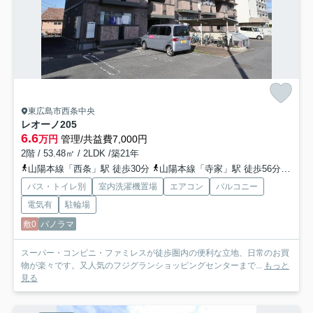
東広島市西条中央
レオーノ
205
6.6
万円
管理/共益費7,000円
2階 / 53.48㎡ / 2LDK /築21年
山陽本線「西条」駅 徒歩30分
山陽本線「寺家」駅 徒歩56分
山陽新
バス・トイレ別
室内洗濯機置場
エアコン
バルコニー
電気有
駐輪場
敷0
パノラマ
スーパー・コンビニ・ファミレスが徒歩圏内の便利な立地、日常のお買
物が楽々です。又人気のフジグランショッピングセンターまで...
もっと
見る