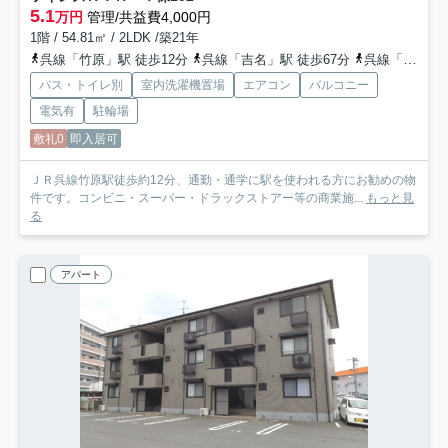
5.1
万円
管理/共益費4,000円
1階 / 54.81㎡ / 2LDK /築21年
呉線「竹原」駅 徒歩12分
呉線「吉名」駅 徒歩67分
呉線「大乗」駅 車14分 5.8km
バス・トイレ別
室内洗濯機置場
エアコン
バルコニー
電気有
駐輪場
敷礼0
即入居可
ＪＲ呉線竹原駅徒歩約12分、通勤・通学に駅を使われる方にお勧めの物
件です。コンビニ・スーパー・ドラックストアー等の商業施...
もっと見
る
アパート