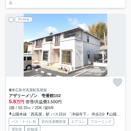
る
アパート
東広島市高屋町高屋堀
アザリーメゾン 壱番館
102
5.8
万円
管理/共益費3,500円
1階 / 50.33㎡ / 2DK /築6年
山陽本線「西高屋」駅 バス15分 「浄福寺下」 停歩2分
山陽本線「西条」駅 徒歩79分
バス・トイレ別
室内洗濯機置場
エアコン
フローリング
電気有
駐輪場