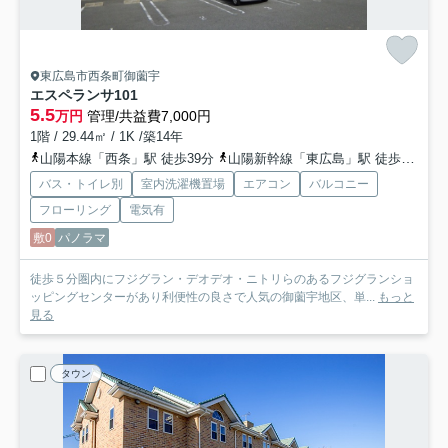
東広島市西条町御薗宇
エスペランサ
101
5.5
万円
管理/共益費7,000円
1階 / 29.44㎡ / 1K /築14年
山陽本線「西条」駅 徒歩39分
山陽新幹線「東広島」駅 徒歩40分
バス・トイレ別
室内洗濯機置場
エアコン
バルコニー
フローリング
電気有
敷0
パノラマ
徒歩５分圏内にフジグラン・デオデオ・ニトリらのあるフジグランショ
ッピングセンターがあり利便性の良さで人気の御薗宇地区、単...
もっと
見る
タウン