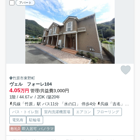
アパート
竹原市東野町
ヴェル フォーレ
104
4.05
万円
管理/共益費3,000円
1階 / 44.67㎡ / 2DK /築20年
呉線「竹原」駅 バス11分 「水の口」 停歩4分
呉線「吉名」駅 徒歩103分
バス・トイレ別
室内洗濯機置場
エアコン
フローリング
電気有
駐輪場
敷礼0
即入居可
パノラマ