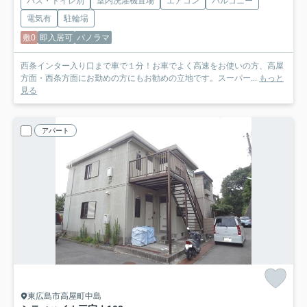
バス・トイレ別
室内洗濯機置場
エアコン
バルコニー
電気有
駐輪場
敷0
即入居可
パノラマ
西条インター入り口まで車で１分！お車でよく高速をお使いの方、高屋
方面・西条方面にお勤めの方にもお勧めの立地です。スーパー...
もっと
見る
アパート
東広島市高屋町中島