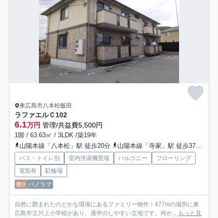
東広島市八本松飯田
ラファエルＣ
102
6.1
万円
管理/共益費5,500円
1階 / 63.63㎡ / 3LDK /築19年
山陽本線「八本松」駅 徒歩20分
山陽本線「寺家」駅 徒歩37分
山
バス・トイレ別
室内洗濯機置場
バルコニー
フローリング
電気有
駐輪場
敷0
パノラマ
自然に囲まれたのどかな環境にあるファミリー物件！477mの場所に東
広島市立川上小学校があり、通学のしやすい立地です。何か...
もっと見