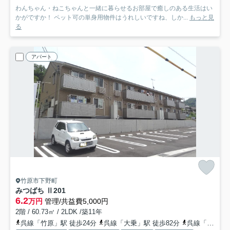
わんちゃん・ねこちゃんと一緒に暮らせるお部屋で癒しのある生活はい
かがですか！ ペット可の単身用物件はうれしいですね、しか...
もっと見
る
アパート
竹原市下野町
みつばち Ⅱ
201
6.2
万円
管理/共益費5,000円
2階 / 60.73㎡ / 2LDK /築11年
呉線「竹原」駅 徒歩24分
呉線「大乗」駅 徒歩82分
呉線「吉名」駅 車14分 6.4km