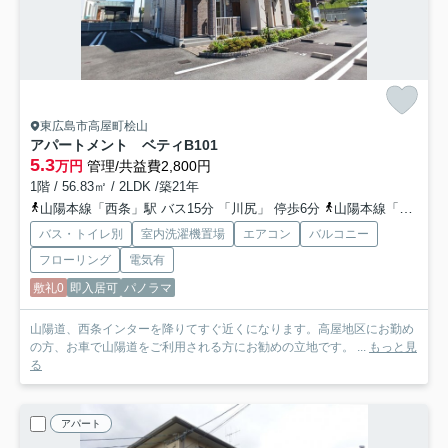
東広島市高屋町桧山
アパートメント ベティB
101
5.3
万円
管理/共益費2,800円
1階 / 56.83㎡ / 2LDK /築21年
山陽本線「西条」駅 バス15分 「川尻」 停歩6分
山陽本線「西高屋」駅 徒歩37分
バス・トイレ別
室内洗濯機置場
エアコン
バルコニー
フローリング
電気有
敷礼0
即入居可
パノラマ
山陽道、西条インターを降りてすぐ近くになります。高屋地区にお勤め
の方、お車で山陽道をご利用される方にお勧めの立地です。 ...
もっと見
る
アパート