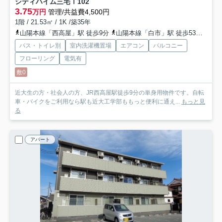
シティハイム三宅Ⅰ
102
3.75
万円
管理/共益費4,500円
1階 / 21.53㎡ / 1K /築35年
山陽本線「西高屋」駅 徒歩9分
山陽本線「白市」駅 徒歩53分
山陽
バス・トイレ別
室内洗濯機置場
エアコン
バルコニー
フローリング
電気有
敷0
近大生の方・社会人の方、JR西高屋駅徒歩9分の単身用物件です。自転
車・バイクをご利用なら駅も近大工学部ももっと便利に通え...
もっと見
る
アパート