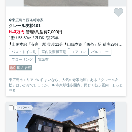
東広島市西条町寺家
クレール友松
101
6.4
万円
管理/共益費7,000円
1階 / 58.80㎡ / 2LDK /築23年
山陽本線「寺家」駅 徒歩11分
山陽本線「西条」駅 徒歩29分
山陽新
バス・トイレ別
室内洗濯機置場
エアコン
バルコニー
フローリング
電気有
敷0
即入居可
東広島市エリアでの住まいなら、人気の寺家地区にある「クレール友
松」はいかがでしょうか。JR寺家駅徒歩圏内、同じく徒歩圏内...
もっと
見る
アパート