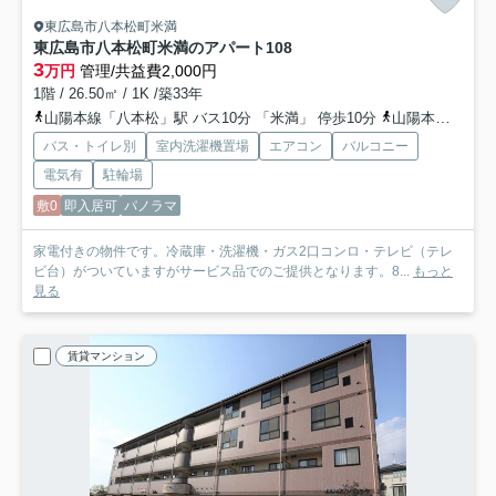
東広島市八本松町米満
東広島市八本松町米満のアパート
108
3
万円
管理/共益費2,000円
1階 / 26.50㎡ / 1K /築33年
山陽本線「八本松」駅 バス10分 「米満」 停歩10分
山陽本線「寺家」駅 徒歩21分
バス・トイレ別
室内洗濯機置場
エアコン
バルコニー
電気有
駐輪場
敷0
即入居可
パノラマ
家電付きの物件です。冷蔵庫・洗濯機・ガス2口コンロ・テレビ（テレ
ビ台）がついていますがサービス品でのご提供となります。8...
もっと
見る
賃貸マンション