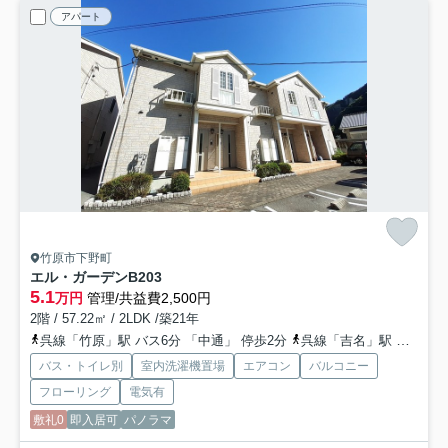
アパート
竹原市下野町
エル・ガーデンB
203
5.1
万円
管理/共益費2,500円
2階 / 57.22㎡ / 2LDK /築21年
呉線「竹原」駅 バス6分 「中通」 停歩2分
呉線「吉名」駅 徒歩79分
バス・トイレ別
室内洗濯機置場
エアコン
バルコニー
フローリング
電気有
敷礼0
即入居可
パノラマ