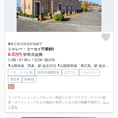
東広島市西条町御薗宇
シャレー・コーセイ弐番館
5
6.5
万円
管理/共益費-
1-2階 / 67.96㎡ / 2LDK /築22年
山陽本線「西条」駅 徒歩21分
山陽新幹線「東広島」駅 徒歩52分車9分 4.0km
バス・トイレ別
室内洗濯機置場
エアコン
バルコニー
電気有
駐輪場
礼0
フジグランショッピングセンター周辺にスポーツクラブ・スーパー銭
湯・ロードショップなどの施設が充実した今人気の御薗宇地区の...
もっ
と見る