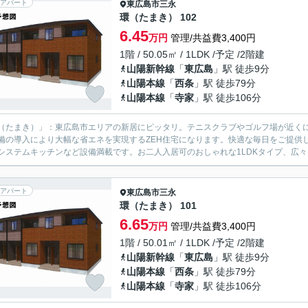
アパート
東広島市
三永
環（たまき） 102
6.45
万円
管理/共益費3,400円
1階 / 50.05㎡ / 1LDK /予定 /2階建
山陽新幹線
「
東広島
」駅 徒歩9分
山陽本線
「
西条
」駅 徒歩79分
山陽本線
「
寺家
」駅 徒歩106分
（たまき）」：東広島市エリアの新居にピッタリ。テニスクラブやゴルフ場が近く
備の導入により大幅な省エネを実現するZEH住宅になります。快適な毎日をご提供
システムキッチンなど設備満載です。お二人入居可のおしゃれな1LDKタイプ、広々と
アパート
東広島市
三永
環（たまき） 101
6.65
万円
管理/共益費3,400円
1階 / 50.01㎡ / 1LDK /予定 /2階建
山陽新幹線
「
東広島
」駅 徒歩9分
山陽本線
「
西条
」駅 徒歩79分
山陽本線
「
寺家
」駅 徒歩106分