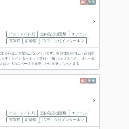
敷0
新築
バス・トイレ別
室内洗濯機置場
エアコン
電気有
駐輪場
TVモニタ付インターホン
にある緑豊かな地域となっています。断熱性能の向上・高効率
します！又インターネット無料・宅配ボックス付き、IHヒータ
ゆとりのスペースを満喫したい単身...
もっと見る
敷0
新築
バス・トイレ別
室内洗濯機置場
エアコン
電気有
駐輪場
TVモニタ付インターホン