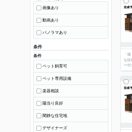
画像あり
動画あり
パノラマあり
条件
「環
条件
な設
ー付
ペット飼育可
ペット専用設備
楽器相談
陽当り良好
閑静な住宅地
デザイナーズ