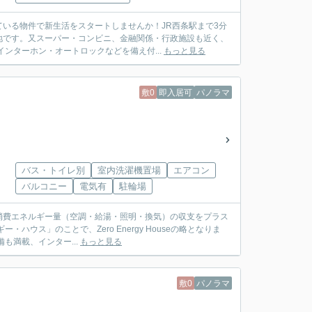
いる物件で新生活をスタートしませんか！JR西条駅まで3分
地です。又スーパー・コンビニ、金融関係・行政施設も近く、
ンターホン・オートロックなどを備え付...
もっと見る
敷0
即入居可
パノラマ
バス・トイレ別
室内洗濯機置場
エアコン
バルコニー
電気有
駐輪場
消費エネルギー量（空調・給湯・照明・換気）の収支をプラス
ウス」のことで、Zero Energy Houseの略となりま
も満載、インター...
もっと見る
敷0
パノラマ