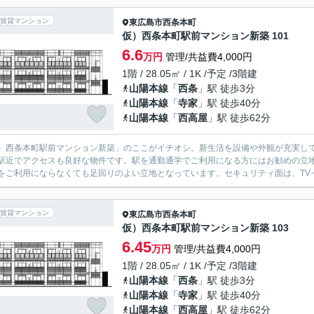
賃貸マンション
東広島市
西条本町
仮）西条本町駅前マンション新築 101
6.6
万円
管理/共益費4,000円
1階 / 28.05㎡ / 1K /予定 /3階建
山陽本線
「
西条
」駅 徒歩3分
山陽本線
「
寺家
」駅 徒歩40分
山陽本線
「
西高屋
」駅 徒歩62分
）西条本町駅前マンション新築」のここがイチオシ。新生活を設備や外観が充実して
駅近でアクセスも良好な物件です。駅を通勤通学でご利用になる方にはお勧めの立
をご利用にならなくても足回りのよい立地となっています。セキュリティ面は、TVイ
賃貸マンション
東広島市
西条本町
仮）西条本町駅前マンション新築 103
6.45
万円
管理/共益費4,000円
1階 / 28.05㎡ / 1K /予定 /3階建
山陽本線
「
西条
」駅 徒歩3分
山陽本線
「
寺家
」駅 徒歩40分
山陽本線
「
西高屋
」駅 徒歩62分