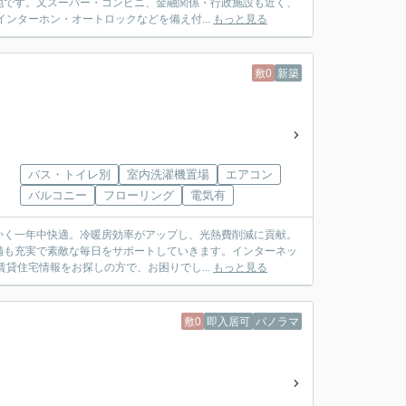
地です。又スーパー・コンビニ、金融関係・行政施設も近く、
ンターホン・オートロックなどを備え付...
もっと見る
敷0
新築
バス・トイレ別
室内洗濯機置場
エアコン
バルコニー
フローリング
電気有
かく一年中快適。冷暖房効率がアップし、光熱費削減に貢献。
備も充実で素敵な毎日をサポートしていきます。インターネッ
貸住宅情報をお探しの方で、お困りでし...
もっと見る
敷0
即入居可
パノラマ