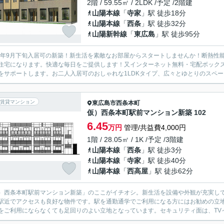
2階 / 59.55㎡ / 2LDK /予定 /2階建
山陽本線
「
寺家
」駅 徒歩18分
山陽本線
「
西条
」駅 徒歩32分
山陽新幹線
「
東広島
」駅 徒歩95分
26年9月下旬入居可の新築！新生活を素敵なお部屋からスタートしませんか！断熱
H住宅になります。快適な毎日をご提供します！又インターネット無料・宅配ボック
をサポートします。お二人入居可のおしゃれな1LDKタイプ、広々とゆとりのスペース
賃貸マンション
東広島市
西条本町
仮）西条本町駅前マンション新築 102
6.45
万円
管理/共益費4,000円
1階 / 28.05㎡ / 1K /予定 /3階建
山陽本線
「
西条
」駅 徒歩3分
山陽本線
「
寺家
」駅 徒歩40分
山陽本線
「
西高屋
」駅 徒歩62分
）西条本町駅前マンション新築」のここがイチオシ。新生活を設備や外観が充実して
駅近でアクセスも良好な物件です。駅を通勤通学でご利用になる方にはお勧めの立
をご利用にならなくても足回りのよい立地となっています。セキュリティ面は、TVイ