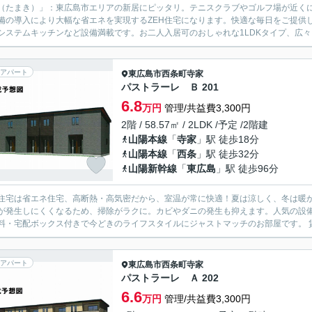
（たまき）」：東広島市エリアの新居にピッタリ。テニスクラブやゴルフ場が近く
備の導入により大幅な省エネを実現するZEH住宅になります。快適な毎日をご提供
システムキッチンなど設備満載です。お二人入居可のおしゃれな1LDKタイプ、広々と
アパート
東広島市
西条町寺家
パストラーレ Ｂ 201
6.8
万円
管理/共益費3,300円
2階 / 58.57㎡ / 2LDK /予定 /2階建
山陽本線
「
寺家
」駅 徒歩18分
山陽本線
「
西条
」駅 徒歩32分
山陽新幹線
「
東広島
」駅 徒歩96分
H住宅は省エネ住宅、高断熱・高気密だから、室温が常に快適！夏は涼しく、冬は暖
が発生しにくくなるため、掃除がラクに。カビやダニの発生も抑えます。人気の設
料・宅配ボックス付きで今どきのライフスタイルにジャストマッチのお部屋です。 賃
アパート
東広島市
西条町寺家
パストラーレ Ａ 202
6.6
万円
管理/共益費3,300円