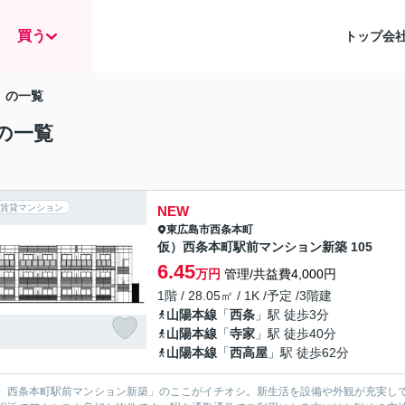
買う
トップ
会
」の一覧
の一覧
賃貸マンション
NEW
東広島市
西条本町
仮）西条本町駅前マンション新築 105
6.45
万円
管理/共益費4,000円
1階 / 28.05㎡ / 1K /予定 /3階建
山陽本線
「
西条
」駅 徒歩3分
山陽本線
「
寺家
」駅 徒歩40分
山陽本線
「
西高屋
」駅 徒歩62分
）西条本町駅前マンション新築」のここがイチオシ。新生活を設備や外観が充実して