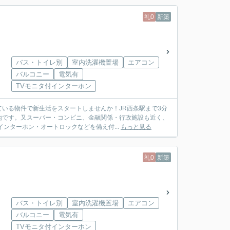
礼0
新築
バス・トイレ別
室内洗濯機置場
エアコン
バルコニー
電気有
TVモニタ付インターホン
いる物件で新生活をスタートしませんか！JR西条駅まで3分
地です。又スーパー・コンビニ、金融関係・行政施設も近く、
ンターホン・オートロックなどを備え付...
もっと見る
礼0
新築
バス・トイレ別
室内洗濯機置場
エアコン
バルコニー
電気有
TVモニタ付インターホン