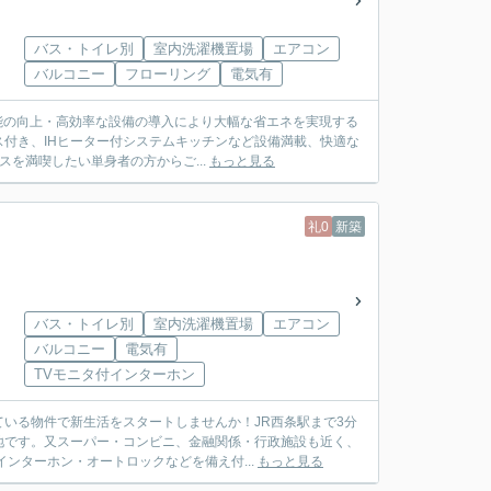
バス・トイレ別
室内洗濯機置場
エアコン
バルコニー
フローリング
電気有
性能の向上・高効率な設備の導入により大幅な省エネを実現する
ス付き、IHヒーター付システムキッチンなど設備満載、快適な
を満喫したい単身者の方からご...
もっと見る
礼0
新築
バス・トイレ別
室内洗濯機置場
エアコン
バルコニー
電気有
TVモニタ付インターホン
いる物件で新生活をスタートしませんか！JR西条駅まで3分
地です。又スーパー・コンビニ、金融関係・行政施設も近く、
ンターホン・オートロックなどを備え付...
もっと見る