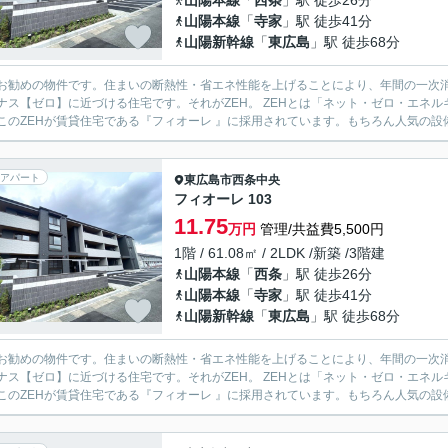
山陽本線
「
西条
」駅 徒歩26分
山陽本線
「
寺家
」駅 徒歩41分
山陽新幹線
「
東広島
」駅 徒歩68分
お勧めの物件です。住まいの断熱性・省エネ性能を上げることにより、年間の一次
ナス【ゼロ】に近づける住宅です。それがZEH。 ZEHとは「ネット・ゼロ・エネルギー・ハ
このZEHが賃貸住宅である『フィオーレ 』に採用されています。もちろん人気の設備
アパート
東広島市
西条中央
フィオーレ 103
11.75
万円
管理/共益費5,500円
1階 / 61.08㎡ / 2LDK /新築 /3階建
山陽本線
「
西条
」駅 徒歩26分
山陽本線
「
寺家
」駅 徒歩41分
山陽新幹線
「
東広島
」駅 徒歩68分
お勧めの物件です。住まいの断熱性・省エネ性能を上げることにより、年間の一次
ナス【ゼロ】に近づける住宅です。それがZEH。 ZEHとは「ネット・ゼロ・エネルギー・ハ
このZEHが賃貸住宅である『フィオーレ 』に採用されています。もちろん人気の設備