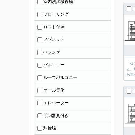
室内洗濯機置場
フローリング
ロフト付き
メゾネット
ベランダ
「仮
バルコニー
と、
お車
ルーフバルコニー
オール電化
エレベーター
照明器具付き
駐輪場