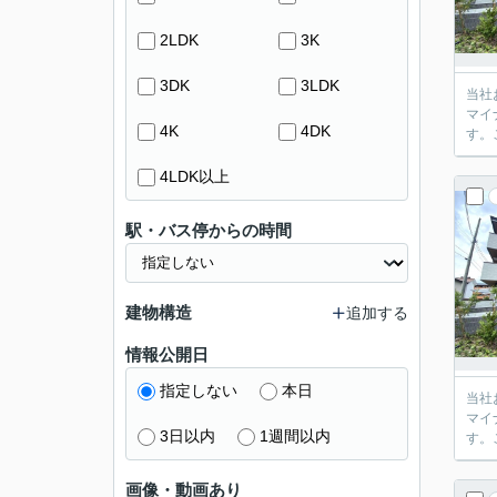
2LDK
3K
3DK
3LDK
当社
マイ
4K
4DK
す。
4LDK以上
駅・バス停からの時間
建物構造
追加する
情報公開日
指定しない
本日
当社
マイ
3日以内
1週間以内
す。
画像・動画あり