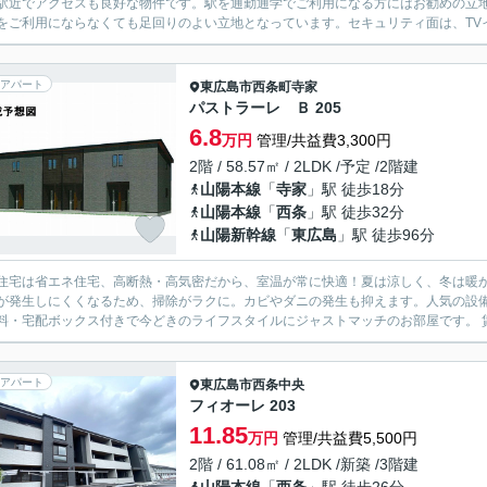
駅近でアクセスも良好な物件です。駅を通勤通学でご利用になる方にはお勧めの立
をご利用にならなくても足回りのよい立地となっています。セキュリティ面は、TVイ
アパート
東広島市
西条町寺家
パストラーレ Ｂ 205
6.8
万円
管理/共益費3,300円
2階 / 58.57㎡ / 2LDK /予定 /2階建
山陽本線
「
寺家
」駅 徒歩18分
山陽本線
「
西条
」駅 徒歩32分
山陽新幹線
「
東広島
」駅 徒歩96分
H住宅は省エネ住宅、高断熱・高気密だから、室温が常に快適！夏は涼しく、冬は暖
が発生しにくくなるため、掃除がラクに。カビやダニの発生も抑えます。人気の設
料・宅配ボックス付きで今どきのライフスタイルにジャストマッチのお部屋です。 賃
アパート
東広島市
西条中央
フィオーレ 203
11.85
万円
管理/共益費5,500円
2階 / 61.08㎡ / 2LDK /新築 /3階建