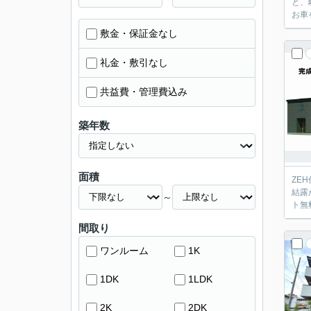
と、
お車
敷金・保証金なし
礼金・敷引なし
共益費・管理費込み
築年数
面積
ZE
結露
～
ト無
間取り
ワンルーム
1K
1DK
1LDK
2K
2DK