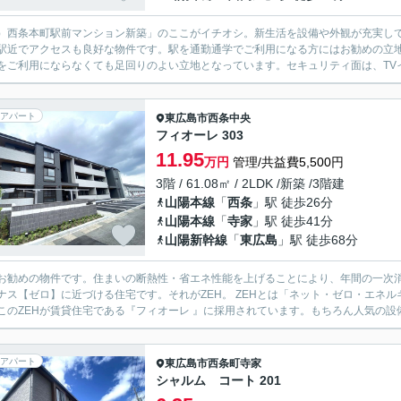
）西条本町駅前マンション新築」のここがイチオシ。新生活を設備や外観が充実して
駅近でアクセスも良好な物件です。駅を通勤通学でご利用になる方にはお勧めの立
をご利用にならなくても足回りのよい立地となっています。セキュリティ面は、TVイ
アパート
東広島市
西条中央
フィオーレ 303
11.95
万円
管理/共益費5,500円
3階 / 61.08㎡ / 2LDK /新築 /3階建
山陽本線
「
西条
」駅 徒歩26分
山陽本線
「
寺家
」駅 徒歩41分
山陽新幹線
「
東広島
」駅 徒歩68分
お勧めの物件です。住まいの断熱性・省エネ性能を上げることにより、年間の一次
ナス【ゼロ】に近づける住宅です。それがZEH。 ZEHとは「ネット・ゼロ・エネルギー・ハ
このZEHが賃貸住宅である『フィオーレ 』に採用されています。もちろん人気の設備
アパート
東広島市
西条町寺家
シャルム コート 201