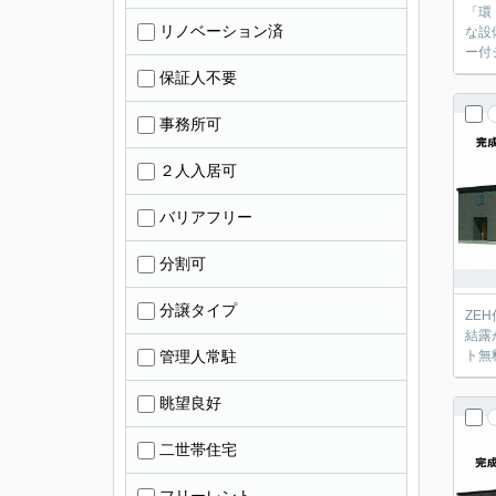
「環
リノベーション済
な設
ー付
保証人不要
事務所可
２人入居可
バリアフリー
分割可
分譲タイプ
ZE
結露
管理人常駐
ト無
眺望良好
二世帯住宅