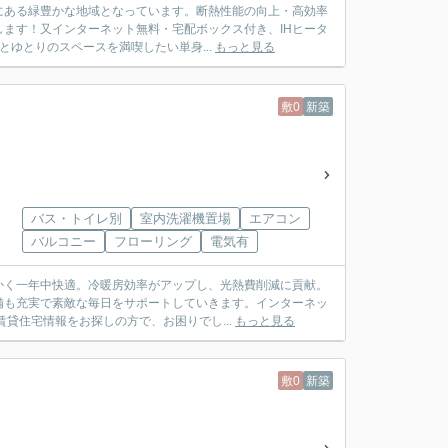
にある緑豊かな地域となっています。断熱性能の向上・高効率
します！又インターネット無料・宅配ボックス付き、IHヒータ
ゆとりのスペースを満喫したい単身...
もっと見る
敷0
新築
バス・トイレ別
室内洗濯機置場
エアコン
バルコニー
フローリング
電気有
かく一年中快適。冷暖房効率がアップし、光熱費削減に貢献。
備も充実で素敵な毎日をサポートしていきます。インターネッ
貸住宅情報をお探しの方で、お困りでし...
もっと見る
敷0
新築