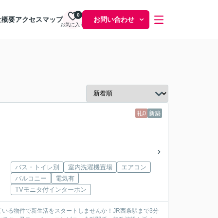
0
社概要
アクセスマップ
お問い合わせ
お気に入り
礼0
新築
バス・トイレ別
室内洗濯機置場
エアコン
バルコニー
電気有
TVモニタ付インターホン
いる物件で新生活をスタートしませんか！JR西条駅まで3分