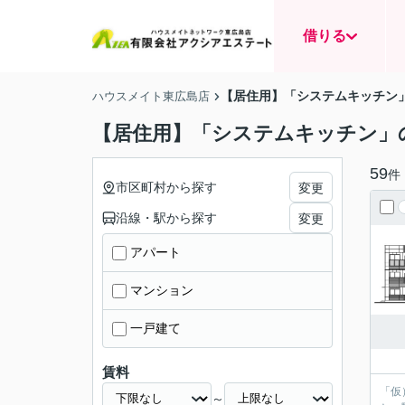
借りる
【居住用】「システムキッチン
ハウスメイト東広島店
【居住用】「システムキッチン」
59
件
市区町村から探す
変更
沿線・駅から探す
変更
アパート
マンション
一戸建て
賃料
「仮
～