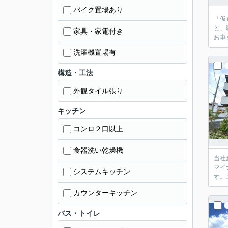
バイク置場あり
「仮
と、
家具・家電付き
お車
洗濯機置場有
構造・工法
外観タイル張り
キッチン
コンロ２口以上
食器洗い乾燥機
当社
マイ
システムキッチン
す。
カウンターキッチン
バス・トイレ