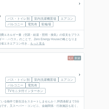
m
バス・トイレ別
室内洗濯機置場
エアコン
バルコニー
電気有
駐輪場
消費エネルギー量（空調・給湯・照明・換気）の収支をプラス
ウス」のことで、Zero Energy Houseの略となりま
エネエアコン付き...
もっと見る
礼0
新築
バス・トイレ別
室内洗濯機置場
エアコン
バルコニー
電気有
TVモニタ付インターホン
いる物件で新生活をスタートしませんか！JR西条駅まで3分
地です。又スーパー・コンビニ、金融関係・行政施設も近く、