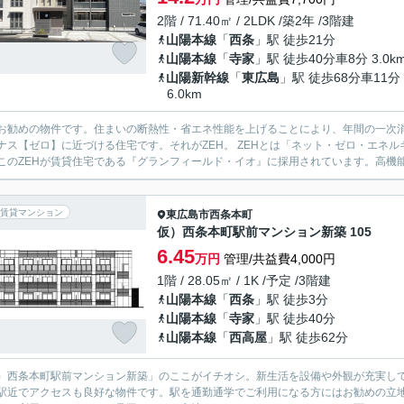
2階 / 71.40㎡ / 2LDK /築2年 /3階建
山陽本線
「
西条
」駅 徒歩21分
山陽本線
「
寺家
」駅 徒歩40分車8分 3.0k
山陽新幹線
「
東広島
」駅 徒歩68分車11分
6.0km
お勧めの物件です。住まいの断熱性・省エネ性能を上げることにより、年間の一次
ナス【ゼロ】に近づける住宅です。それがZEH。 ZEHとは「ネット・ゼロ・エネルギー・ハ
このZEHが賃貸住宅である『グランフィールド・イオ』に採用されています。高機能省
賃貸マンション
東広島市
西条本町
仮）西条本町駅前マンション新築 105
6.45
万円
管理/共益費4,000円
1階 / 28.05㎡ / 1K /予定 /3階建
山陽本線
「
西条
」駅 徒歩3分
山陽本線
「
寺家
」駅 徒歩40分
山陽本線
「
西高屋
」駅 徒歩62分
）西条本町駅前マンション新築」のここがイチオシ。新生活を設備や外観が充実して
駅近でアクセスも良好な物件です。駅を通勤通学でご利用になる方にはお勧めの立