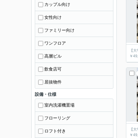
カップル向け
女性向け
ファミリー向け
ワンフロア
【大学
高層ビル
￥49,
飲食店可
居抜物件
設備・仕様
室内洗濯機置場
フローリング
【大学
ロフト付き
￥49,