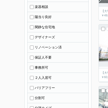
楽器相談
【大学
￥49,
陽当り良好
閑静な住宅地
デザイナーズ
リノベーション済
保証人不要
事務所可
【大学
￥60
２人入居可
バリアフリー
分割可