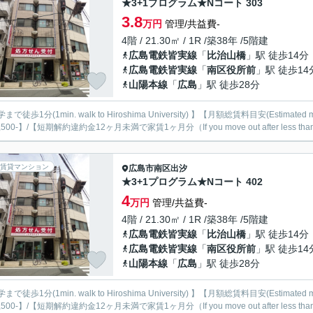
★3+1プログラム★Nコート 303
3.8
万円
管理/共益費-
4階 / 21.30㎡ / 1R /築38年 /5階建
広島電鉄皆実線
「
比治山橋
」駅 徒歩14分
広島電鉄皆実線
「
南区役所前
」駅 徒歩14
山陽本線
「
広島
」駅 徒歩28分
まで徒歩1分(1min. walk to Hiroshima University) 】【月額総賃料目安(Estimated 
500-】/【短期解約違約金12ヶ月未満で家賃1ヶ月分（If you move out after less than 12 m
賃貸マンション
広島市南区
出汐
★3+1プログラム★Nコート 402
4
万円
管理/共益費-
4階 / 21.30㎡ / 1R /築38年 /5階建
広島電鉄皆実線
「
比治山橋
」駅 徒歩14分
広島電鉄皆実線
「
南区役所前
」駅 徒歩14
山陽本線
「
広島
」駅 徒歩28分
まで徒歩1分(1min. walk to Hiroshima University) 】【月額総賃料目安(Estimated 
500-】/【短期解約違約金12ヶ月未満で家賃1ヶ月分（If you move out after less than 12 m