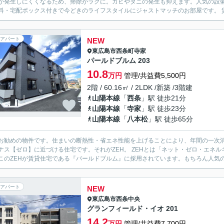
が発生しにくくなるため、掃除がラクに。カビやダニの発生も抑えます。人気の設
料・宅配ボックス付きで今どきのライフスタイルにジャストマッチのお部屋です。 賃
アパート
NEW
東広島市
西条町寺家
パールドブルム 203
10.8
万円
管理/共益費5,500円
2階 / 60.16㎡ / 2LDK /新築 /3階建
山陽本線
「
西条
」駅 徒歩21分
山陽本線
「
寺家
」駅 徒歩23分
山陽本線
「
八本松
」駅 徒歩65分
お勧めの物件です。住まいの断熱性・省エネ性能を上げることにより、年間の一次
ナス【ゼロ】に近づける住宅です。それがZEH。 ZEHとは「ネット・ゼロ・エネルギー・ハ
このZEHが賃貸住宅である『パールドブルム』に採用されています。もちろん人気の設
アパート
NEW
東広島市
西条中央
グランフィールド・イオ 201
14.2
万円
管理/共益費7,700円