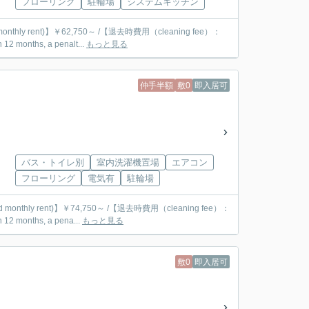
フローリング
駐輪場
システムキッチン
monthly rent)】￥62,750～ /【退去時費用（cleaning fee）：
onths, a penalt...
もっと見る
仲手半額
敷0
即入居可
バス・トイレ別
室内洗濯機置場
エアコン
フローリング
電気有
駐輪場
d monthly rent)】￥74,750～ /【退去時費用（cleaning fee）：
months, a pena...
もっと見る
敷0
即入居可