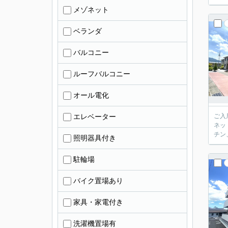
メゾネット
ベランダ
バルコニー
ルーフバルコニー
オール電化
エレベーター
ご入
ネッ
チン
照明器具付き
駐輪場
バイク置場あり
家具・家電付き
洗濯機置場有