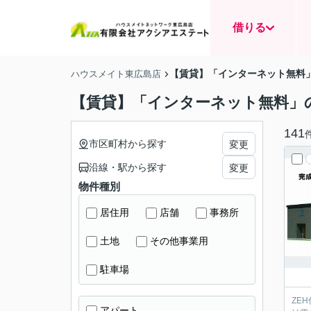
借りる
【賃貸】「インターネット無料
ハウスメイト東広島店
【賃貸】「インターネット無料」
141
市区町村から探す
変更
沿線・駅から探す
変更
物件種別
居住用
店舗
事務所
土地
その他事業用
駐車場
ZE
アパート