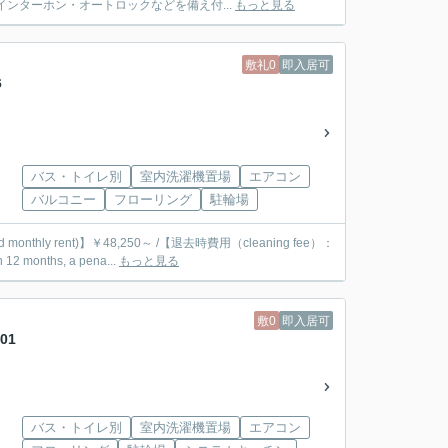
ンターホン・オートロックなどを備え付...
もっと見る
敷礼0
即入居可
6
バス・トイレ別
室内洗濯機置場
エアコン
バルコニー
フローリング
駐輪場
d monthly rent)】￥48,250～ /【退去時費用（cleaning fee）：
months, a pena...
もっと見る
敷0
即入居可
01
バス・トイレ別
室内洗濯機置場
エアコン