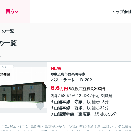
買う
トップ
会
」の一覧
の一覧
件
アパート
NEW
東広島市
西条町寺家
パストラーレ Ｂ 202
6.6
万円
管理/共益費3,300円
2階 / 58.57㎡ / 2LDK /予定 /2階建
山陽本線
「
寺家
」駅 徒歩18分
山陽本線
「
西条
」駅 徒歩32分
山陽新幹線
「
東広島
」駅 徒歩96分
H住宅は省エネ住宅、高断熱・高気密だから、室温が常に快適！夏は涼しく、冬は暖