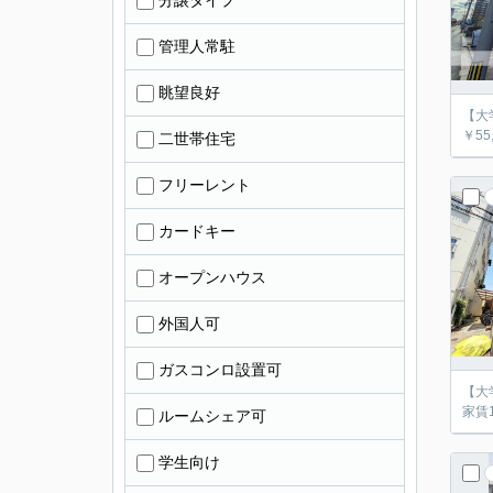
分譲タイプ
管理人常駐
眺望良好
【大学
￥55
二世帯住宅
フリーレント
カードキー
オープンハウス
外国人可
ガスコンロ設置可
【大学
家賃1ヶ
ルームシェア可
学生向け