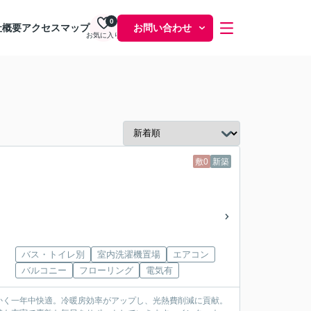
0
社概要
アクセスマップ
お問い合わせ
お気に入り
敷0
新築
バス・トイレ別
室内洗濯機置場
エアコン
バルコニー
フローリング
電気有
かく一年中快適。冷暖房効率がアップし、光熱費削減に貢献。