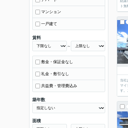
結露
ト無
マンション
一戸建て
賃料
～
敷金・保証金なし
礼金・敷引なし
当社
共益費・管理費込み
マイ
す。
築年数
面積