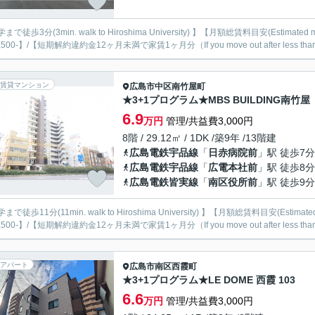
まで徒歩3分(3min. walk to Hiroshima University) 】【月額総賃料目安(Estimated 
500-】/【短期解約違約金12ヶ月未満で家賃1ヶ月分（If you move out after less than 12 m
賃貸マンション
広島市中区
南竹屋町
★3+1プログラム★MBS BUILDING南竹屋
6.9
万円
管理/共益費3,000円
8階 / 29.12㎡ / 1DK /築9年 /13階建
広島電鉄宇品線
「
日赤病院前
」駅 徒歩7分
広島電鉄宇品線
「
広電本社前
」駅 徒歩8分
広島電鉄皆実線
「
南区役所前
」駅 徒歩9分
まで徒歩11分(11min. walk to Hiroshima University) 】【月額総賃料目安(Estimate
,500-】/【短期解約違約金12ヶ月未満で家賃1ヶ月分（If you move out after less than 12 
アパート
広島市南区
西霞町
★3+1プログラム★LE DOME 西霞 103
6.6
万円
管理/共益費3,000円