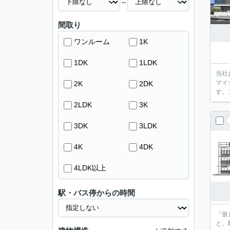
～
間取り
ワンルーム
1K
1DK
1LDK
当社
マイ
2K
2DK
す。
2LDK
3K
3DK
3LDK
4K
4DK
4LDK以上
駅・バス停からの時間
「仮
と、