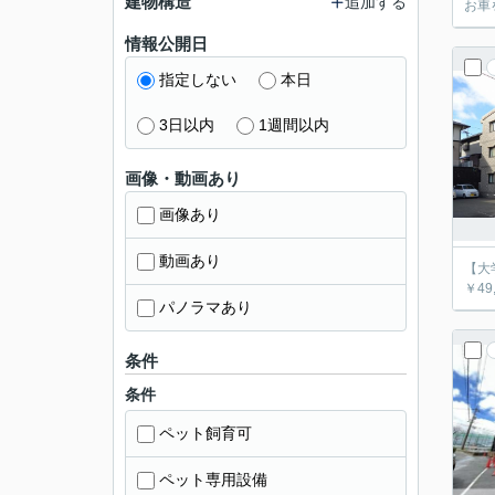
建物構造
追加する
お車
情報公開日
指定しない
本日
3日以内
1週間以内
画像・動画あり
画像あり
動画あり
【大学
￥49
パノラマあり
条件
条件
ペット飼育可
ペット専用設備