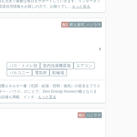
備も充実で素敵な毎日をサポートしていきます。インターネッ
貸住宅情報をお探しの方で、お困りでし...
もっと見る
敷0
即入居可
パノラマ
バス・トイレ別
室内洗濯機置場
エアコン
バルコニー
電気有
駐輪場
消費エネルギー量（空調・給湯・照明・換気）の収支をプラス
ウス」のことで、Zero Energy Houseの略となりま
備も満載、インタ...
もっと見る
敷0
パノラマ