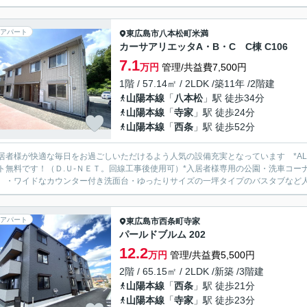
アパート
東広島市
八本松町米満
カーサアリエッタA・B・C C棟 C106
7.1
万円
管理/共益費7,500円
1階 / 57.14㎡ / 2LDK /築11年 /2階建
山陽本線
「
八本松
」駅 徒歩34分
山陽本線
「
寺家
」駅 徒歩24分
山陽本線
「
西条
」駅 徒歩52分
居者様が快適な毎日をお過ごしいただけるよう人気の設備充実となっています *AL
ト無料です！（Ｄ.Ｕ-ＮＥＴ。回線工事後使用可）*入居者様専用の公園・洗車コ
、・ワイドなカウンター付き洗面台・ゆったりサイズの一坪タイプのバスタブなど人気
アパート
東広島市
西条町寺家
パールドブルム 202
12.2
万円
管理/共益費5,500円
2階 / 65.15㎡ / 2LDK /新築 /3階建
山陽本線
「
西条
」駅 徒歩21分
山陽本線
「
寺家
」駅 徒歩23分