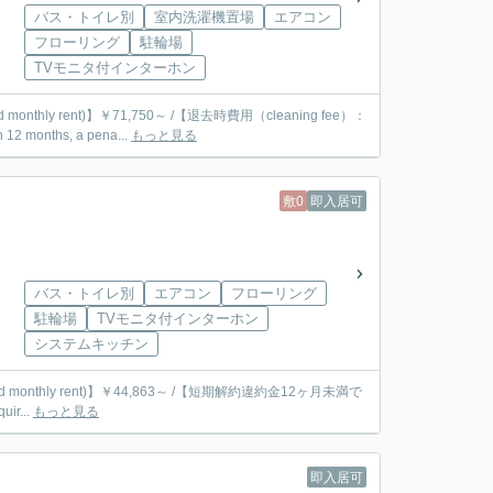
バス・トイレ別
室内洗濯機置場
エアコン
フローリング
駐輪場
TVモニタ付インターホン
d monthly rent)】￥71,750～ /【退去時費用（cleaning fee）：
months, a pena...
もっと見る
敷0
即入居可
バス・トイレ別
エアコン
フローリング
駐輪場
TVモニタ付インターホン
システムキッチン
ated monthly rent)】￥44,863～ /【短期解約違約金12ヶ月未満で
uir...
もっと見る
即入居可