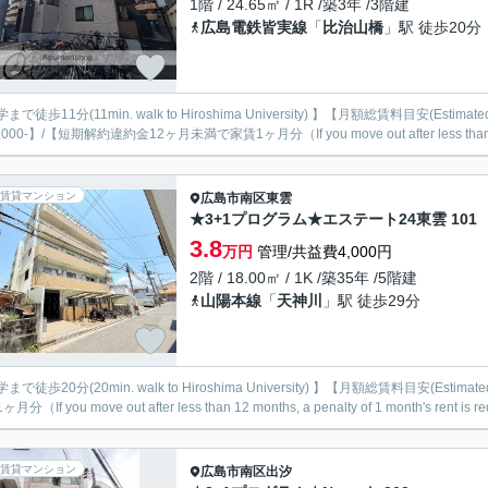
1階 / 24.65㎡ / 1R /築3年 /3階建
広島電鉄皆実線
「
比治山橋
」駅 徒歩20分
まで徒歩11分(11min. walk to Hiroshima University) 】【月額総賃料目安(Estimate
,000-】/【短期解約違約金12ヶ月未満で家賃1ヶ月分（If you move out after less than 12 
賃貸マンション
広島市南区
東雲
★3+1プログラム★エステート24東雲 101
3.8
万円
管理/共益費4,000円
2階 / 18.00㎡ / 1K /築35年 /5階建
山陽本線
「
天神川
」駅 徒歩29分
まで徒歩20分(20min. walk to Hiroshima University) 】【月額総賃料目安(Estim
月分（If you move out after less than 12 months, a penalty of 1 month's rent is req
賃貸マンション
広島市南区
出汐