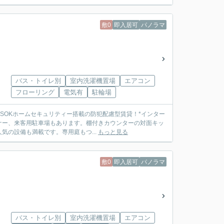
敷0
即入居可
パノラマ
バス・トイレ別
室内洗濯機置場
エアコン
フローリング
電気有
駐輪場
SOKホームセキュリティー搭載の防犯配慮型賃貸！*インター
ーナー、来客用駐車場もあります。棚付きカウンターの対面キッ
の設備も満載です。専用庭もつ...
もっと見る
敷0
即入居可
パノラマ
バス・トイレ別
室内洗濯機置場
エアコン