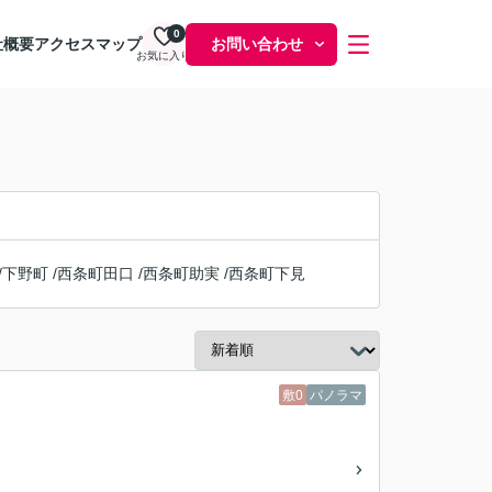
0
社概要
アクセスマップ
お問い合わせ
お気に入り
/
下野町
/
西条町田口
/
西条町助実
/
西条町下見
敷0
パノラマ