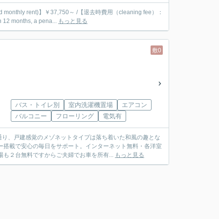
d monthly rent)】￥37,750～ /【退去時費用（cleaning fee）：
months, a pena...
もっと見る
敷0
バス・トイレ別
室内洗濯機置場
エアコン
バルコニー
フローリング
電気有
通り、戸建感覚のメゾネットタイプは落ち着いた和風の趣とな
ー搭載で安心の毎日をサポート。インターネット無料・各洋室
も２台無料ですからご夫婦でお車を所有...
もっと見る