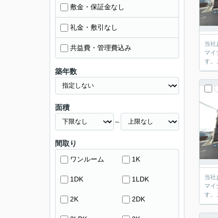
敷金・保証金なし
礼金・敷引なし
当社
共益費・管理費込み
マイ
す。
築年数
面積
～
間取り
ワンルーム
1K
当社
1DK
1LDK
マイ
す。
2K
2DK