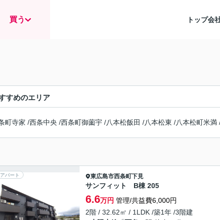
買う
トップ
会
すすめのエリア
条町寺家
/
西条中央
/
西条町御薗宇
/
八本松飯田
/
八本松東
/
八本松町米満
アパート
東広島市
西条町下見
サンフィット B棟 205
6.6
万円
管理/共益費6,000円
2階 / 32.62㎡ / 1LDK /築1年 /3階建