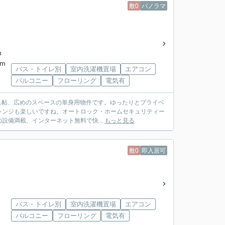
敷0
パノラマ
m
km
バス・トイレ別
室内洗濯機置場
エアコン
バルコニー
フローリング
電気有
.1帖、広めのスペースの単身用物件です。ゆったりとプライベ
レンジも楽しいですね。オートロック・ホームセキュリティー
備満載、インターネット無料で快...
もっと見る
敷0
即入居可
バス・トイレ別
室内洗濯機置場
エアコン
バルコニー
フローリング
電気有