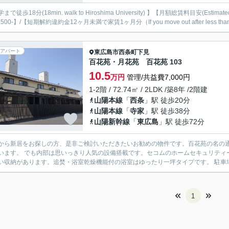
まで徒歩18分(18min. walk to Hiroshima University) 】【月額総賃料目安(Estimate
,500-】/【短期解約違約金12ヶ月未満で家賃1ヶ月分（If you move out after less than 12 
アパート
東広島市
西条町下見
百花苑・月花苑 百花苑 103
10.5
万円
管理/共益費7,000円
1-2階 / 72.74㎡ / 2LDK /築8年 /2階建
山陽本線
「
西条
」駅 徒歩20分
山陽本線
「
寺家
」駅 徒歩38分
山陽新幹線
「
東広島
」駅 徒歩72分
から新居をお探しの方、是非ご検討いただきたいお勧めの物件です。百花苑の名の
います。 でも内部は思いっきり人気の設備搭載です。セコムのホームセキュリティ
い収納があります。追焚・浴室乾燥機能付の浴室はゆったり一坪タイプです。 駐車場
1