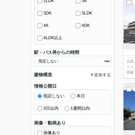
2LDK
3K
3DK
3LDK
4K
4DK
4LDK以上
駅・バス停からの時間
広島
ート
搭載
建物構造
追加する
情報公開日
指定しない
本日
3日以内
1週間以内
画像・動画あり
画像あり