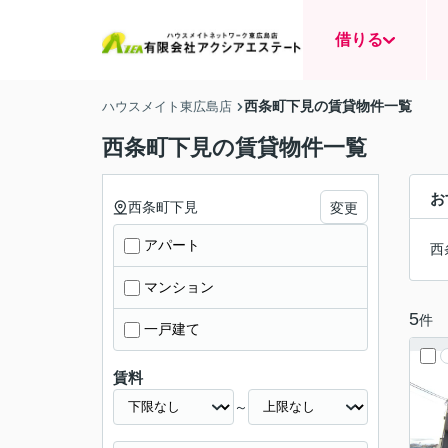
借りる
西条町下見の賃貸物件一覧
ハウスメイト東広島店
西条町下見の賃貸物件一覧
お
西条町下見
変更
アパート
西
マンション
5
件
一戸建て
賃料
～