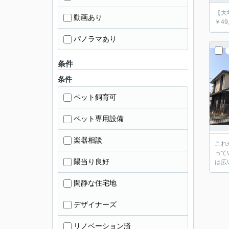
【大学
動画あり
￥49
パノラマあり
条件
条件
ペット飼育可
ペット専用設備
楽器相談
これ
って
陽当り良好
は広
閑静な住宅地
デザイナーズ
リノベーション済