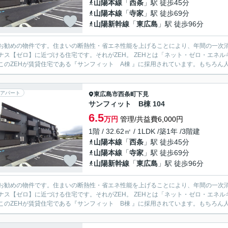
山陽本線
「
西条
」駅 徒歩45分
山陽本線
「
寺家
」駅 徒歩69分
山陽新幹線
「
東広島
」駅 徒歩96分
お勧めの物件です。住まいの断熱性・省エネ性能を上げることにより、年間の一次
ナス【ゼロ】に近づける住宅です。それがZEH。 ZEHとは「ネット・ゼロ・エネルギー・ハ
このZEHが賃貸住宅である『サンフィット A棟 』に採用されています。もちろん人
アパート
東広島市
西条町下見
サンフィット B棟 104
6.5
万円
管理/共益費6,000円
1階 / 32.62㎡ / 1LDK /築1年 /3階建
山陽本線
「
西条
」駅 徒歩45分
山陽本線
「
寺家
」駅 徒歩69分
山陽新幹線
「
東広島
」駅 徒歩96分
お勧めの物件です。住まいの断熱性・省エネ性能を上げることにより、年間の一次
ナス【ゼロ】に近づける住宅です。それがZEH。 ZEHとは「ネット・ゼロ・エネルギー・ハ
このZEHが賃貸住宅である『サンフィット B棟 』に採用されています。もちろん人