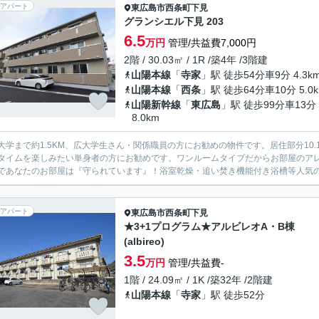
アパート
東広島市
西条町下見
グランシエル下見 203
6.5
万円
管理/共益費7,000円
2階 / 30.03㎡ / 1R /築4年 /3階建
山陽本線
「
寺家
」駅 徒歩54分車9分 4.3k
山陽本線
「
西条
」駅 徒歩64分車10分 5.0
山陽新幹線
「
東広島
」駅 徒歩99分車13分
8.0km
大学まで約1.5KM、広大学生さん・関係職員の方にお勧めの物件です。居住部分10
タイムを楽しみたい単身者の方にお勧めです。ワンルームタイプだからお部屋のア
であなたのお部屋は『守られています』！浴室乾燥・追い焚き機能付き浴槽等人気の設
アパート
東広島市
西条町下見
★3+1プログラム★アルビレオA・B棟
(albireo)
3.5
万円
管理/共益費-
1階 / 24.09㎡ / 1K /築32年 /2階建
山陽本線
「
寺家
」駅 徒歩52分