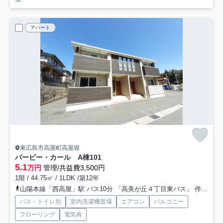
アパート
東広島市高屋町高屋堀
バービー・カール A棟
101
5.1
万円
管理/共益費3,500円
1階 / 44.75㎡ / 1LDK /築12年
山陽本線「西高屋」駅 バス10分 「高美が丘４丁目東バス」 停歩3分
バス・トイレ別
室内洗濯機置場
エアコン
バルコニー
フローリング
電気有