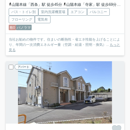
山陽本線「西条」駅 徒歩45分
山陽本線「寺家」駅 徒歩69分
山陽
バス・トイレ別
室内洗濯機置場
エアコン
バルコニー
フローリング
電気有
敷0
パノラマ
当社お勧めの物件です。住まいの断熱性・省エネ性能を上げることによ
り、年間の一次消費エネルギー量（空調・給湯・照明・換気）...
もっと
見る
アパート