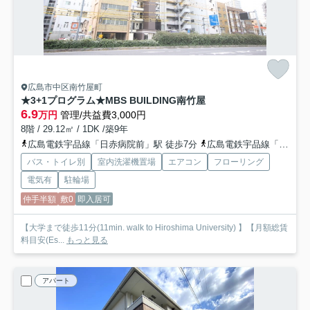
広島市中区南竹屋町
★3+1プログラム★MBS BUILDING南竹屋
6.9
万円
管理/共益費3,000円
8階 / 29.12㎡ / 1DK /築9年
広島電鉄宇品線「日赤病院前」駅 徒歩7分
広島電鉄宇品線「広電本社前」駅 徒歩8分
バス・トイレ別
室内洗濯機置場
エアコン
フローリング
電気有
駐輪場
仲手半額
敷0
即入居可
【大学まで徒歩11分(11min. walk to Hiroshima University) 】【月額総賃
料目安(Es...
もっと見る
アパート