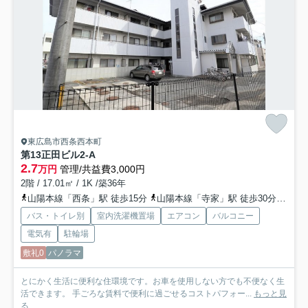
東広島市西条西本町
第13正田ビル
2-A
2.7
万円
管理/共益費3,000円
2階 / 17.01㎡ / 1K /築36年
山陽本線「西条」駅 徒歩15分
山陽本線「寺家」駅 徒歩30分
山陽
バス・トイレ別
室内洗濯機置場
エアコン
バルコニー
電気有
駐輪場
敷礼0
パノラマ
とにかく生活に便利な住環境です。お車を使用しない方でも不便なく生
活できます。 手ごろな賃料で便利に過ごせるコストパフォー...
もっと見
る