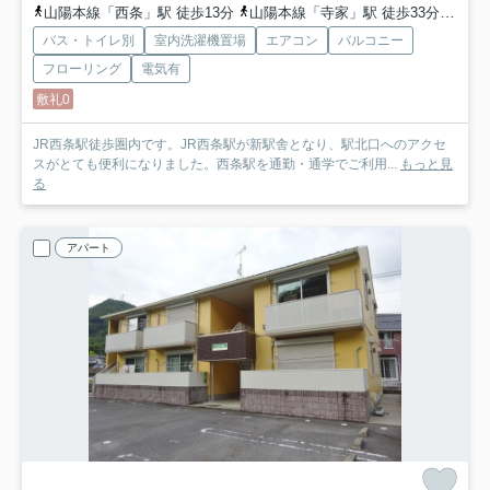
山陽本線「西条」駅 徒歩13分
山陽本線「寺家」駅 徒歩33分
山陽新
バス・トイレ別
室内洗濯機置場
エアコン
バルコニー
フローリング
電気有
敷礼0
JR西条駅徒歩圏内です。JR西条駅が新駅舎となり、駅北口へのアクセ
スがとても便利になりました。西条駅を通勤・通学でご利用...
もっと見
る
アパート