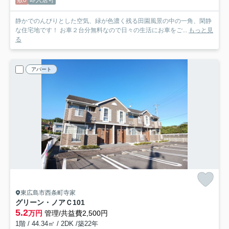
敷0
即入居可
静かでのんびりとした空気、緑が色濃く残る田園風景の中の一角、閑静
な住宅地です！ お車２台分無料なので日々の生活にお車をご...
もっと見
る
アパート
東広島市西条町寺家
グリーン・ノアＣ
101
5.2
万円
管理/共益費2,500円
1階 / 44.34㎡ / 2DK /築22年