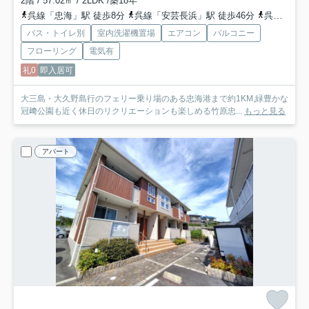
2階 / 57.02㎡ / 2LDK /築18年
呉線「忠海」駅 徒歩8分
呉線「安芸長浜」駅 徒歩46分
呉線「竹原」駅 徒歩131分車30分 10.0km
バス・トイレ別
室内洗濯機置場
エアコン
バルコニー
フローリング
電気有
礼0
即入居可
大三島・大久野島行のフェリー乗り場のある忠海港まで約1KM,緑豊かな
冠﨑公園も近く休日のリクリエーションも楽しめる竹原忠...
もっと見る
アパート