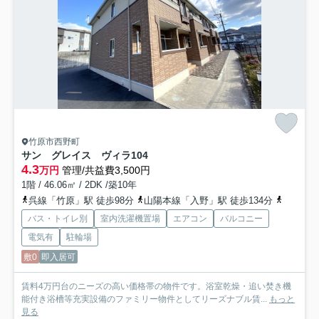
竹原市西野町
サン グレイス ヴィラ
104
4.3
万円
管理/共益費3,500円
1階 / 46.06㎡ / 2DK /築10年
呉線「竹原」駅 徒歩98分
山陽本線「入野」駅 徒歩134分
山陽本線「
バス・トイレ別
室内洗濯機置場
エアコン
バルコニー
電気有
駐輪場
敷0
即入居可
賃料4万円台のニーズの高い価格帯の物件です。浴室乾燥・追い焚き機
能付き浴槽等充実設備のファミリー物件としてリーズナブル賃...
もっと
見る