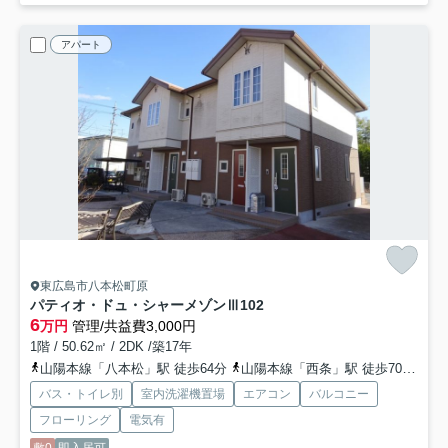
アパート
東広島市八本松町原
パティオ・ドュ・シャーメゾンⅢ
102
6
万円
管理/共益費3,000円
1階 / 50.62㎡ / 2DK /築17年
山陽本線「八本松」駅 徒歩64分
山陽本線「西条」駅 徒歩70分車12分 5.4km
バス・トイレ別
室内洗濯機置場
エアコン
バルコニー
フローリング
電気有