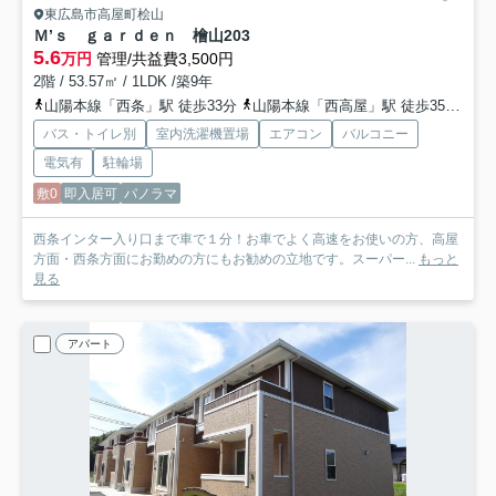
東広島市高屋町桧山
Ｍ’ｓ ｇａｒｄｅｎ 檜山
203
5.6
万円
管理/共益費3,500円
2階 / 53.57㎡ / 1LDK /築9年
山陽本線「西条」駅 徒歩33分
山陽本線「西高屋」駅 徒歩35分車6分 2.8km
バス・トイレ別
室内洗濯機置場
エアコン
バルコニー
電気有
駐輪場
敷0
即入居可
パノラマ
西条インター入り口まで車で１分！お車でよく高速をお使いの方、高屋
方面・西条方面にお勤めの方にもお勧めの立地です。スーパー...
もっと
見る
アパート