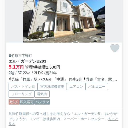
竹原市下野町
エル・ガーデンB
203
5.1
万円
管理/共益費2,500円
2階 / 57.22㎡ / 2LDK /築21年
呉線「竹原」駅 バス6分 「中通」 停歩2分
呉線「吉名」駅 徒歩79分
バス・トイレ別
室内洗濯機置場
エアコン
バルコニー
フローリング
電気有
敷礼0
即入居可
パノラマ
呉線竹原周辺への引っ越しをお考えなら「エル・ガーデンB」はいかが
でしょうか。コンビニは徒歩圏内、スーパー・ホームセンター...
もっと
見る