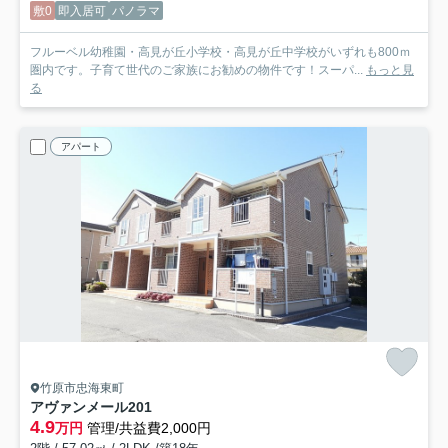
敷0
即入居可
パノラマ
フルーベル幼稚園・高見が丘小学校・高見が丘中学校がいずれも800ｍ
圏内です。子育て世代のご家族にお勧めの物件です！スーパ...
もっと見
る
アパート
竹原市忠海東町
アヴァンメール
201
4.9
万円
管理/共益費2,000円