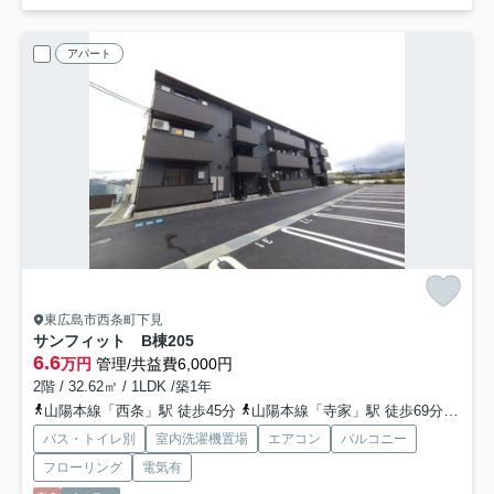
アパート
東広島市西条町下見
サンフィット B棟
205
6.6
万円
管理/共益費6,000円
2階 / 32.62㎡ / 1LDK /築1年
山陽本線「西条」駅 徒歩45分
山陽本線「寺家」駅 徒歩69分
山陽
バス・トイレ別
室内洗濯機置場
エアコン
バルコニー
フローリング
電気有