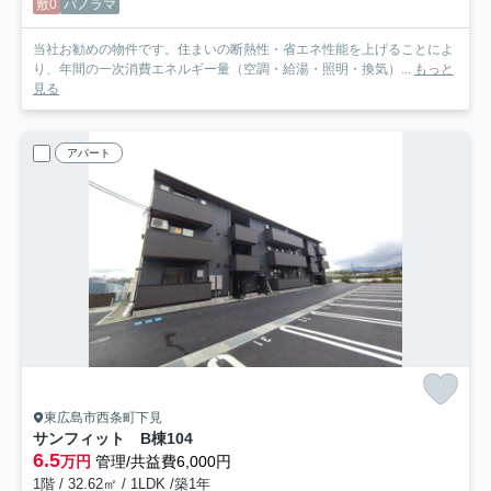
敷0
パノラマ
当社お勧めの物件です。住まいの断熱性・省エネ性能を上げることによ
り、年間の一次消費エネルギー量（空調・給湯・照明・換気）...
もっと
見る
アパート
東広島市西条町下見
サンフィット B棟
104
6.5
万円
管理/共益費6,000円
1階 / 32.62㎡ / 1LDK /築1年