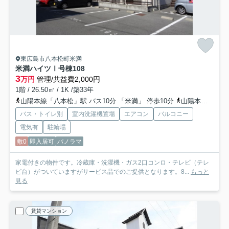
東広島市八本松町米満
米満ハイツⅠ号棟
108
3
万円
管理/共益費2,000円
1階 / 26.50㎡ / 1K /築33年
山陽本線「八本松」駅 バス10分 「米満」 停歩10分
山陽本線「寺家」駅 徒歩21分
バス・トイレ別
室内洗濯機置場
エアコン
バルコニー
電気有
駐輪場
敷0
即入居可
パノラマ
家電付きの物件です。冷蔵庫・洗濯機・ガス2口コンロ・テレビ（テレ
ビ台）がついていますがサービス品でのご提供となります。8...
もっと
見る
賃貸マンション