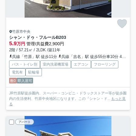
竹原市中央
シャン・ドゥ・フルールB
203
5.9
万円
管理/共益費2,900円
2階 / 57.21㎡ / 2LDK /築11年
呉線「竹原」駅 徒歩11分
呉線「吉名」駅 徒歩55分車10分 4.4km
バス・トイレ別
室内洗濯機置場
エアコン
フローリング
電気有
駐輪場
敷0
即入居可
JR竹原駅徒歩圏内、スーパー・コンビニ・ドラックストアー等が徒歩圏
内の生活便利、竹原中央地区になります。この『シャン・ド...
もっと見
る
アパート