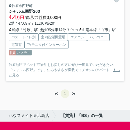
竹原市西野町
シャルム西野
203
4.4
万円
管理/共益費3,000円
2階 / 47.69㎡ / 1LDK /築20年
呉線「竹原」駅 徒歩93分車14分 7.9km
山陽本線「白市」駅 徒歩119分車15分 10.4km
バス・トイレ別
室内洗濯機置場
エアコン
バルコニー
電気有
TVモニタ付インターホン
礼0
パノラマ
竹原地区でペット可物件をお探しの方にぜひ一度見ていただきたい、
「シャルム西野」です。住みやすさが満載でイチオシのアパート...
もっ
と見る
1
ハウスメイト東広島店
【賃貸】「BS」の一覧