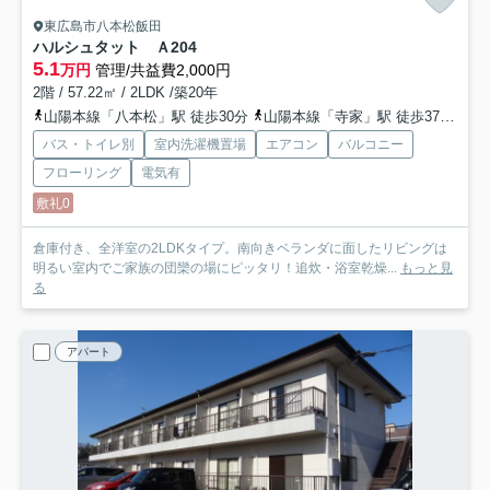
東広島市八本松飯田
ハルシュタット Ａ
204
5.1
万円
管理/共益費2,000円
2階 / 57.22㎡ / 2LDK /築20年
山陽本線「八本松」駅 徒歩30分
山陽本線「寺家」駅 徒歩37分
山
バス・トイレ別
室内洗濯機置場
エアコン
バルコニー
フローリング
電気有
敷礼0
倉庫付き、全洋室の2LDKタイプ。南向きベランダに面したリビングは
明るい室内でご家族の団欒の場にピッタリ！追炊・浴室乾燥...
もっと見
る
アパート