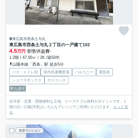
東広島市西条土与丸
東広島市西条土与丸２丁目の一戸建て
102
4.5
万円
管理/共益費-
1-2階 / 47.00㎡ / 2K /築50年
山陽本線「西条」駅 徒歩5分
バス・トイレ別
室内洗濯機置場
バルコニー
電気有
シューズボックス
ガスコンロ
即入居可
全洋室・交通・買物便利な立地。リーズナブル賃料がポイントです。1
階の広い12帖洋室はいろんなアレンジでご利用いただけます...
もっと見
る
賃貸マンション