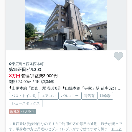
東広島市西条西本町
第15正田ビル
3-G
3
万円
管理/共益費3,000円
3階 / 24.00㎡ / 1K /築34年
山陽本線「西条」駅 徒歩8分
山陽本線「寺家」駅 徒歩32分
山陽新
バス・トイレ別
エアコン
バルコニー
電気有
駐輪場
シューズボックス
敷礼0
パノラマ
ＪＲ西条駅徒歩圏内なのでＪＲご利用の方の毎日の通勤・通学が楽々で
す。単身者の方ご用達のセブンイレブンがすぐ傍ですから気ま...
もっと