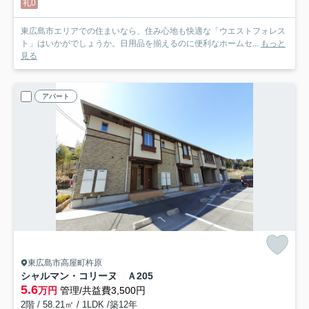
礼0
東広島市エリアでの住まいなら、住み心地も快適な「ウエストフォレス
ト」はいかがでしょうか。日用品を揃えるのに便利なホームセ...
もっと
見る
アパート
東広島市高屋町杵原
シャルマン・コリーヌ Ａ
205
5.6
万円
管理/共益費3,500円
2階 / 58.21㎡ / 1LDK /築12年