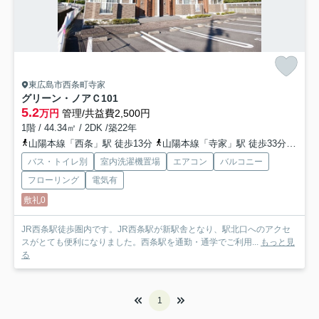
東広島市西条町寺家
グリーン・ノアＣ
101
5.2
万円
管理/共益費2,500円
1階 / 44.34㎡ / 2DK /築22年
山陽本線「西条」駅 徒歩13分
山陽本線「寺家」駅 徒歩33分
山陽新
バス・トイレ別
室内洗濯機置場
エアコン
バルコニー
フローリング
電気有
敷礼0
JR西条駅徒歩圏内です。JR西条駅が新駅舎となり、駅北口へのアクセ
スがとても便利になりました。西条駅を通勤・通学でご利用...
もっと見
る
1