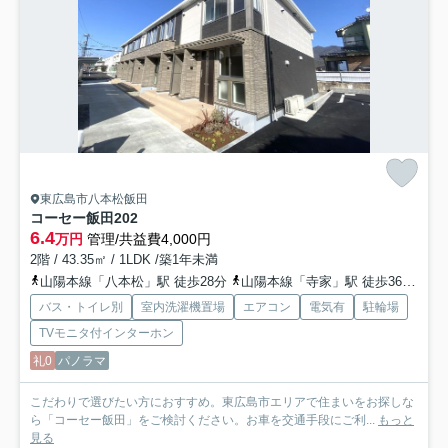
東広島市八本松飯田
コーセー飯田
202
6.4
万円
管理/共益費4,000円
2階 / 43.35㎡ / 1LDK /築1年未満
山陽本線「八本松」駅 徒歩28分
山陽本線「寺家」駅 徒歩36分
山
バス・トイレ別
室内洗濯機置場
エアコン
電気有
駐輪場
TVモニタ付インターホン
礼0
パノラマ
こだわりで選びたい方におすすめ。東広島市エリアで住まいをお探しな
ら「コーセー飯田」をご検討ください。お車を交通手段にご利...
もっと
見る