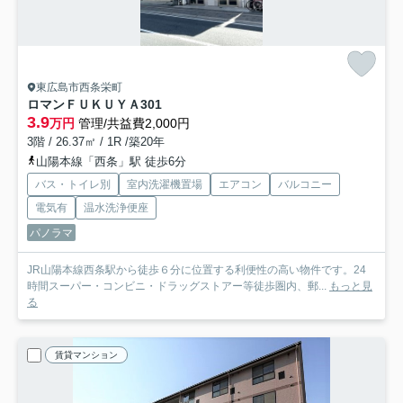
東広島市西条栄町
ロマンＦＵＫＵＹＡ
301
3.9
万円
管理/共益費2,000円
3階 / 26.37㎡ / 1R /築20年
山陽本線「西条」駅 徒歩6分
バス・トイレ別
室内洗濯機置場
エアコン
バルコニー
電気有
温水洗浄便座
パノラマ
JR山陽本線西条駅から徒歩６分に位置する利便性の高い物件です。24
時間スーパー・コンビニ・ドラッグストアー等徒歩圏内、郵...
もっと見
る
賃貸マンション