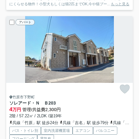
にくらせる物件！小型犬もしくは猫2匹までOK,今や猫ブー...
もっと見る
アパート
竹原市下野町
ソレアード・Ｎ Ｂ
203
4
万円
管理/共益費2,300円
2階 / 57.22㎡ / 2LDK /築19年
呉線「竹原」駅 徒歩24分
呉線「吉名」駅 徒歩79分
呉線「大乗」駅 車22分 7.6km
バス・トイレ別
室内洗濯機置場
エアコン
バルコニー
フローリング
電気有