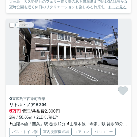
大三島・大久野島行のフェリー乗り場のある忠海港まで約1KM,緑豊かな
冠﨑公園も近く休日のリクリエーションも楽しめる竹原忠...
もっと見る
アパート
東広島市西条町寺家
リトル・ノアＢ
204
6
万円
管理/共益費2,300円
2階 / 58.86㎡ / 2LDK /築17年
山陽本線「西条」駅 徒歩12分
山陽本線「寺家」駅 徒歩39分
山陽本
バス・トイレ別
室内洗濯機置場
エアコン
バルコニー