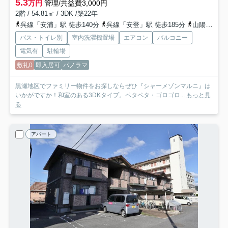
5.3
万円
管理/共益費3,000円
2階 / 54.81㎡ / 3DK /築22年
呉線「安浦」駅 徒歩140分
呉線「安登」駅 徒歩185分
山陽新幹線「東広島」駅 徒歩168分
バス・トイレ別
室内洗濯機置場
エアコン
バルコニー
電気有
駐輪場
敷礼0
即入居可
パノラマ
黒瀬地区でファミリー物件をお探しならぜひ『シャーメゾンマルニ』は
いかがですか！和室のある3DKタイプ。ペタペタ・ゴロゴロ...
もっと見
る
アパート