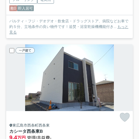
敷0
即入居可
パルティ・フジ・デオデオ・飲食店・ドラッグストア、病院などお車で
約５分、立地条件の良い物件です！追焚・浴室乾燥機機能付き...
もっと
見る
一戸建て
東広島市西条町西条東
カシータ西条東
B
9.4
万円
管理/共益費-