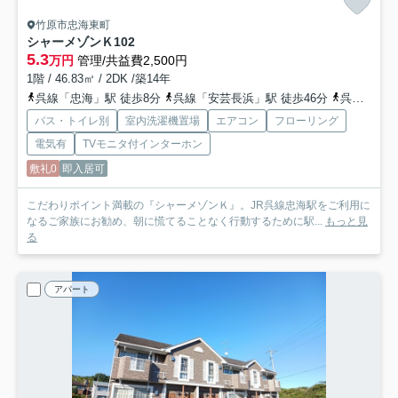
竹原市忠海東町
シャーメゾンＫ
102
5.3
万円
管理/共益費2,500円
1階 / 46.83㎡ / 2DK /築14年
呉線「忠海」駅 徒歩8分
呉線「安芸長浜」駅 徒歩46分
呉線「安芸幸崎」駅 徒歩62分
バス・トイレ別
室内洗濯機置場
エアコン
フローリング
電気有
TVモニタ付インターホン
敷礼0
即入居可
こだわりポイント満載の『シャーメゾンＫ』。JR呉線忠海駅をご利用に
なるご家族にお勧め、朝に慌てることなく行動するために駅...
もっと見
る
アパート