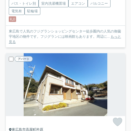
バス・トイレ別
室内洗濯機置場
エアコン
バルコニー
電気有
駐輪場
礼0
東広島で人気のフジグランショッピングセンター徒歩圏内の人気の御薗
宇地区の物件です。フジグランには映画館もあります。周辺に...
もっと
見る
アパート
東広島市高屋町杵原