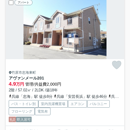
アパート
竹原市忠海東町
アヴァンメール
201
4.9
万円
管理/共益費2,000円
2階 / 57.02㎡ / 2LDK /築18年
呉線「忠海」駅 徒歩8分
呉線「安芸長浜」駅 徒歩46分
呉線「竹原」駅 徒歩131分車30分 10.0km
バス・トイレ別
室内洗濯機置場
エアコン
バルコニー
フローリング
電気有
礼0
即入居可