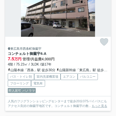
東広島市西条町御薗宇
コンチェルト御薗宇
4-A
7.5
万円
管理/共益費4,000円
4階 / 75.23㎡ / 3LDK /築17年
山陽本線「西条」駅 徒歩30分
山陽新幹線「東広島」駅 徒歩53分
バス・トイレ別
室内洗濯機置場
エアコン
バルコニー
フローリング
電気有
即入居可
パノラマ
人気のフジグランショッピングセンターまで徒歩20分375バイパスにも
アクセス良好の御薗宇地区です。コンチェルト御薗宇の敷...
もっと見る