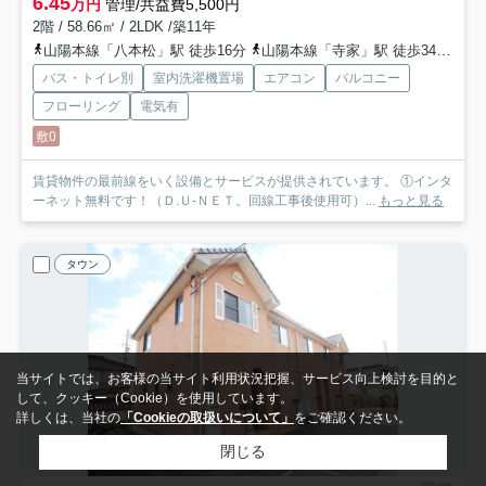
6.45
万円
管理/共益費5,500円
2階 / 58.66㎡ / 2LDK /築11年
山陽本線「八本松」駅 徒歩16分
山陽本線「寺家」駅 徒歩34分
山
バス・トイレ別
室内洗濯機置場
エアコン
バルコニー
フローリング
電気有
敷0
賃貸物件の最前線をいく設備とサービスが提供されています。 ①インタ
ーネット無料です！（Ｄ.Ｕ-ＮＥＴ。回線工事後使用可）...
もっと見る
タウン
当サイトでは、お客様の当サイト利用状況把握、サービス向上検討を目的と
して、クッキー（Cookie）を使用しています。
詳しくは、当社の
「Cookieの取扱いについて」
をご確認ください。
閉じる