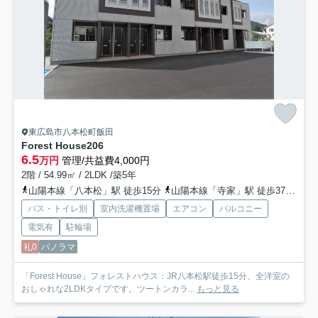
東広島市八本松町飯田
Forest House
206
6.5
万円
管理/共益費4,000円
2階 / 54.99㎡ / 2LDK /築5年
山陽本線「八本松」駅 徒歩15分
山陽本線「寺家」駅 徒歩37分
山
バス・トイレ別
室内洗濯機置場
エアコン
バルコニー
電気有
駐輪場
礼0
パノラマ
「Forest House」フォレストハウス：JR八本松駅徒歩15分、全洋室の
おしゃれな2LDKタイプです。ツートンカラ...
もっと見る