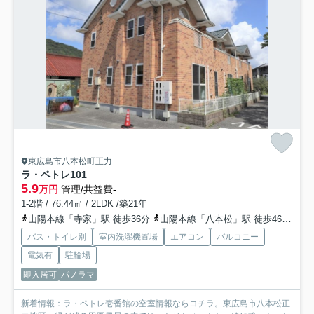
東広島市八本松町正力
ラ・ペトレ
101
5.9
万円
管理/共益費-
1-2階 / 76.44㎡ / 2LDK /築21年
山陽本線「寺家」駅 徒歩36分
山陽本線「八本松」駅 徒歩46分
山
バス・トイレ別
室内洗濯機置場
エアコン
バルコニー
電気有
駐輪場
即入居可
パノラマ
新着情報：ラ・ペトレ壱番館の空室情報ならコチラ。東広島市八本松正