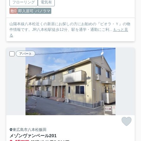
フローリング
電気有
敷0
即入居可
パノラマ
山陽本線八本松近くの新居にお探しの方にお勧めの『ビオラ・Ｙ』の物
件情報です。JR八本松駅徒歩12分、駅を通学・通勤にご利...
もっと見
る
アパート
東広島市八本松飯田
メゾンヴァンベール
201