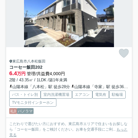
東広島市八本松飯田
コーセー飯田
202
6.4
万円
管理/共益費4,000円
2階 / 43.35㎡ / 1LDK /築1年未満
山陽本線「八本松」駅 徒歩28分
山陽本線「寺家」駅 徒歩36分
山
バス・トイレ別
室内洗濯機置場
エアコン
電気有
駐輪場
TVモニタ付インターホン
礼0
パノラマ
こだわりで選びたい方におすすめ。東広島市エリアで住まいをお探しな
ら「コーセー飯田」をご検討ください。お車を交通手段にご利...
もっと
見る