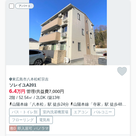
アパート
東広島市八本松町宗吉
ソレイユA
201
6.4
万円
管理/共益費7,000円
2階 / 52.54㎡ / 2LDK /築13年
山陽本線「八本松」駅 徒歩24分
山陽本線「寺家」駅 徒歩48分車8分 3.8km
バス・トイレ別
室内洗濯機置場
エアコン
バルコニー
フローリング
電気有
敷0
即入居可
パノラマ