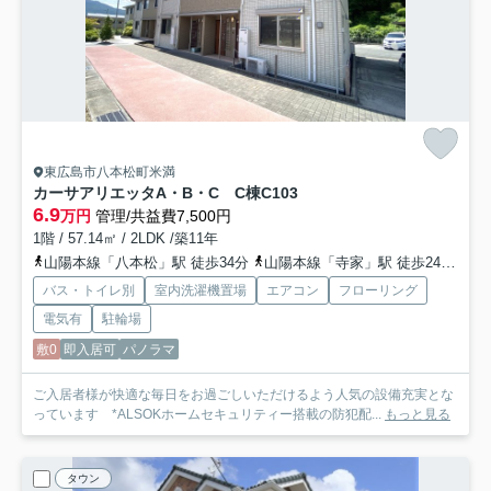
東広島市八本松町米満
カーサアリエッタA・B・C C棟
C103
6.9
万円
管理/共益費7,500円
1階 / 57.14㎡ / 2LDK /築11年
山陽本線「八本松」駅 徒歩34分
山陽本線「寺家」駅 徒歩24分
山
バス・トイレ別
室内洗濯機置場
エアコン
フローリング
電気有
駐輪場
敷0
即入居可
パノラマ
ご入居者様が快適な毎日をお過ごしいただけるよう人気の設備充実とな
っています *ALSOKホームセキュリティー搭載の防犯配...
もっと見る
タウン