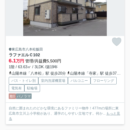
東広島市八本松飯田
ラファエルＣ
102
6.1
万円
管理/共益費5,500円
1階 / 63.63㎡ / 3LDK /築19年
山陽本線「八本松」駅 徒歩20分
山陽本線「寺家」駅 徒歩37分
山
バス・トイレ別
室内洗濯機置場
バルコニー
フローリング
電気有
駐輪場
敷0
パノラマ
自然に囲まれたのどかな環境にあるファミリー物件！477mの場所に東
広島市立川上小学校があり、通学のしやすい立地です。何か...
もっと見
る