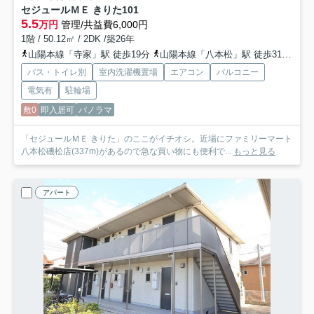
セジュールＭＥ きりた
101
5.5
万円
管理/共益費6,000円
1階 / 50.12㎡ / 2DK /築26年
山陽本線「寺家」駅 徒歩19分
山陽本線「八本松」駅 徒歩31分
山
バス・トイレ別
室内洗濯機置場
エアコン
バルコニー
電気有
駐輪場
敷0
即入居可
パノラマ
「セジュールＭＥ きりた」のここがイチオシ。近場にファミリーマート
八本松磯松店(337m)があるので急な買い物にも便利で...
もっと見る
アパート