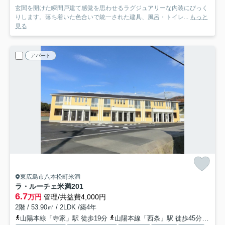
玄関を開けた瞬間戸建て感覚を思わせるラグジュアリーな内装にびっく
りします。落ち着いた色合いで統一された建具、風呂・トイレ...
もっと
見る
アパート
東広島市八本松町米満
ラ・ルーチェ米満
201
6.7
万円
管理/共益費4,000円
2階 / 53.90㎡ / 2LDK /築4年
山陽本線「寺家」駅 徒歩19分
山陽本線「西条」駅 徒歩45分車9分 4.0km