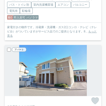
バス・トイレ別
室内洗濯機置場
エアコン
バルコニー
電気有
駐輪場
敷0
即入居可
パノラマ
家電付きの物件です。冷蔵庫・洗濯機・ガス2口コンロ・テレビ（テレ
ビ台）がついていますがサービス品でのご提供となります。8...
もっと
見る
アパート