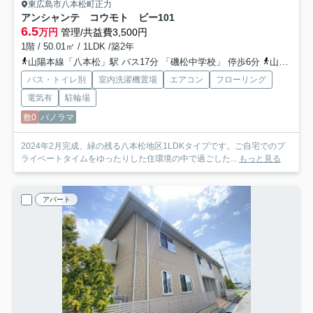
東広島市八本松町正力
アンシャンテ コウモト ビー
101
6.5
万円
管理/共益費3,500円
1階 / 50.01㎡ / 1LDK /築2年
山陽本線「八本松」駅 バス17分 「磯松中学校」 停歩6分
山陽本線「寺家」駅 徒歩28分
バス・トイレ別
室内洗濯機置場
エアコン
フローリング
電気有
駐輪場
敷0
パノラマ
2024年2月完成、緑の残る八本松地区1LDKタイプです。ご自宅でのプ
ライベートタイムをゆったりした住環境の中で過ごした...
もっと見る
アパート