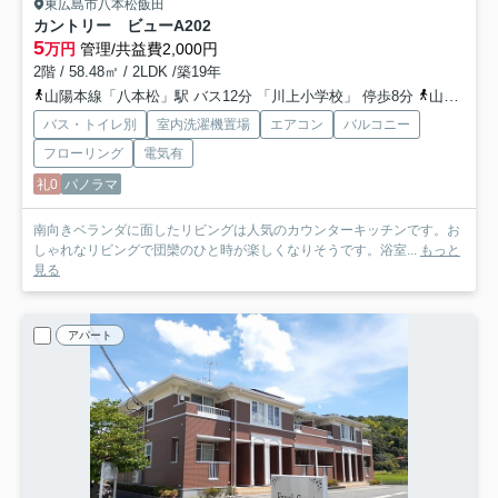
東広島市八本松飯田
カントリー ビューA
202
5
万円
管理/共益費2,000円
2階 / 58.48㎡ / 2LDK /築19年
山陽本線「八本松」駅 バス12分 「川上小学校」 停歩8分
山陽本線「寺家」駅 徒歩41分
バス・トイレ別
室内洗濯機置場
エアコン
バルコニー
フローリング
電気有
礼0
パノラマ
南向きベランダに面したリビングは人気のカウンターキッチンです。お
しゃれなリビングで団欒のひと時が楽しくなりそうです。浴室...
もっと
見る
アパート