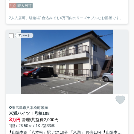
礼0
即入居可
2人入居可、駐輪場1台込みでも4万円内のリーズナブルなお部屋です。
アパート
東広島市八本松町米満
米満ハイツⅠ号棟
108
3
万円
管理/共益費2,000円
1階 / 26.50㎡ / 1K /築33年
山陽本線「八本松」駅 バス10分 「米満」 停歩10分
山陽本線「寺家」駅 徒歩21分