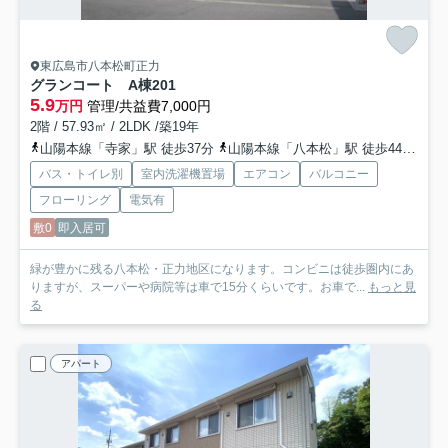
東広島市八本松町正力
グランコート A棟
201
5.9
万円
管理/共益費7,000円
2階 / 57.93㎡ / 2LDK /築19年
山陽本線「寺家」駅 徒歩37分
山陽本線「八本松」駅 徒歩44分
山
バス・トイレ別
室内洗濯機置場
エアコン
バルコニー
フローリング
電気有
敷0
即入居可
緑が豊かに残る八本松・正力地区になります。コンビニは徒歩圏内にあ
りますが、スーパーや病院等は車で15分くらいです。お車で...
もっと見
る
アパート