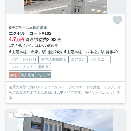
東広島市八本松町米満
エクセル コートA
102
4.7
万円
管理/共益費2,000円
1階 / 46.49㎡ / 1LDK /築20年
山陽本線「寺家」駅 徒歩24分
山陽本線「八本松」駅 徒歩40分車8分 3.2km
バス・トイレ別
室内洗濯機置場
エアコン
バルコニー
フローリング
電気有
敷礼0
即入居可
パノラマ
茶系の外壁に白のストライプがシャープでスマートな外観、カップルか
らご家族の方まで人気の高い1LDKタイプです。南ベランダ...
もっと見
る
アパート