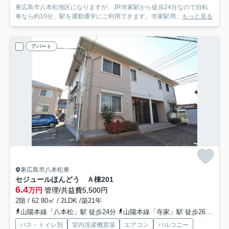
東広島市八本松地区になりますが、JR寺家駅から徒歩24分なので自転
車なら約10分、駅を通勤通学にご利用できます。寺家駅周...
もっと見る
アパート
東広島市八本松東
セジュールほんどう Ａ棟
201
6.4
万円
管理/共益費5,500円
2階 / 62.80㎡ / 2LDK /築21年
山陽本線「八本松」駅 徒歩24分
山陽本線「寺家」駅 徒歩26分
山
バス・トイレ別
室内洗濯機置場
エアコン
バルコニー