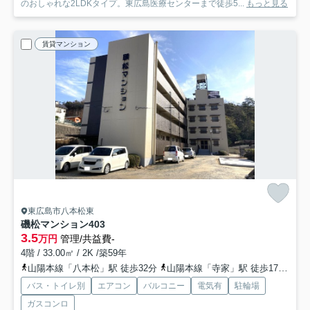
のおしゃれな2LDKタイプ。東広島医療センターまで徒歩5...
もっと見る
賃貸マンション
東広島市八本松東
磯松マンション
403
3.5
万円
管理/共益費-
4階 / 33.00㎡ / 2K /築59年
山陽本線「八本松」駅 徒歩32分
山陽本線「寺家」駅 徒歩17分
山
バス・トイレ別
エアコン
バルコニー
電気有
駐輪場
ガスコンロ