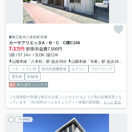
東広島市八本松町米満
カーサアリエッタA・B・C C棟
C106
7.1
万円
管理/共益費7,500円
1階 / 57.14㎡ / 2LDK /築11年
山陽本線「八本松」駅 徒歩34分
山陽本線「寺家」駅 徒歩24分
山
バス・トイレ別
室内洗濯機置場
エアコン
フローリング
電気有
駐輪場
敷0
即入居可
パノラマ
ご入居者様が快適な毎日をお過ごしいただけるよう人気の設備充実とな
っています *ALSOKホームセキュリティー搭載の防犯配...
もっと見る
アパート