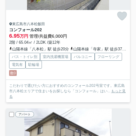
東広島市八本松飯田
コンフォール
202
6.95
万円
管理/共益費6,000円
2階 / 65.04㎡ / 2LDK /築12年
山陽本線「八本松」駅 徒歩20分
山陽本線「寺家」駅 徒歩37分
山
バス・トイレ別
室内洗濯機置場
バルコニー
フローリング
電気有
駐輪場
敷0
こだわりで選びたい方におすすめのコンフォール202号室です。東広島
市八本松エリアで住まいをお探しなら「コンフォール」はい...
もっと見
る
アパート