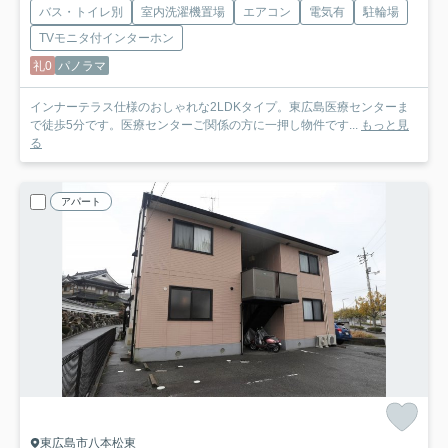
バス・トイレ別
室内洗濯機置場
エアコン
電気有
駐輪場
TVモニタ付インターホン
礼0
パノラマ
インナーテラス仕様のおしゃれな2LDKタイプ。東広島医療センターま
で徒歩5分です。医療センターご関係の方に一押し物件です...
もっと見
る
アパート
東広島市八本松東