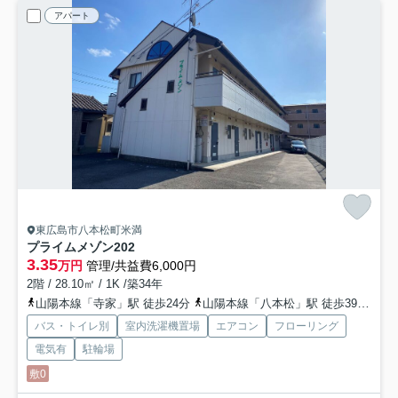
アパート
東広島市八本松町米満
プライムメゾン
202
3.35
万円
管理/共益費6,000円
2階 / 28.10㎡ / 1K /築34年
山陽本線「寺家」駅 徒歩24分
山陽本線「八本松」駅 徒歩39分
山
バス・トイレ別
室内洗濯機置場
エアコン
フローリング
電気有
駐輪場
敷0