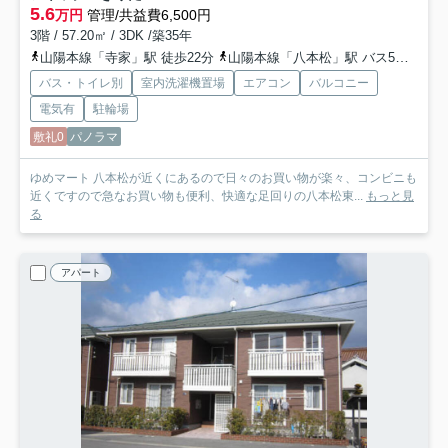
5.6
万円
管理/共益費6,500円
3階 / 57.20㎡ / 3DK /築35年
山陽本線「寺家」駅 徒歩22分
山陽本線「八本松」駅 バス5分 「八本松病院前」 停歩4分
バス・トイレ別
室内洗濯機置場
エアコン
バルコニー
電気有
駐輪場
敷礼0
パノラマ
ゆめマート 八本松が近くにあるので日々のお買い物が楽々、コンビニも
近くですので急なお買い物も便利、快適な足回りの八本松東...
もっと見
る
アパート