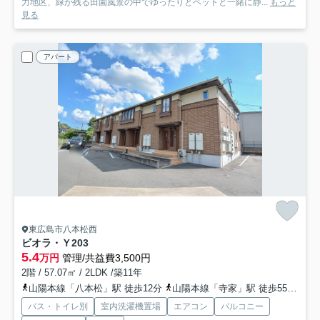
力地区、緑が残る田園風景の中でゆったりとペットと一緒に静...
もっと
見る
アパート
東広島市八本松西
ビオラ・Ｙ
203
5.4
万円
管理/共益費3,500円
2階 / 57.07㎡ / 2LDK /築11年
山陽本線「八本松」駅 徒歩12分
山陽本線「寺家」駅 徒歩55分
山
バス・トイレ別
室内洗濯機置場
エアコン
バルコニー