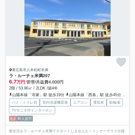
東広島市八本松町米満
ラ・ルーチェ米満
207
6.7
万円
管理/共益費4,000円
2階 / 53.90㎡ / 2LDK /築4年
山陽本線「寺家」駅 徒歩19分
山陽本線「西条」駅 徒歩45分
山陽
バス・トイレ別
室内洗濯機置場
エアコン
電気有
駐輪場
TVモニタ付インターホン
礼0
即入居可
新生活をラ・ルーチェ米満でスタートしませんか！インナーテラス仕様