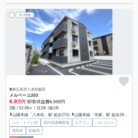
アパート
東広島市八本松飯田
メルベーユ
203
6.9
万円
管理/共益費6,500円
2階 / 52.88㎡ / 2LDK /築1年
山陽本線「八本松」駅 徒歩27分
山陽本線「寺家」駅 徒歩29分
山
バス・トイレ別
室内洗濯機置場
エアコン
バルコニー
電気有
駐輪場