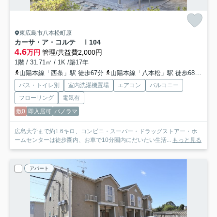
東広島市八本松町原
カーサ・ア・コルテ Ⅰ
104
4.6
万円
管理/共益費2,000円
1階 / 31.71㎡ / 1K /築17年
山陽本線「西条」駅 徒歩67分
山陽本線「八本松」駅 徒歩68分
山
バス・トイレ別
室内洗濯機置場
エアコン
バルコニー
フローリング
電気有
敷0
即入居可
パノラマ
広島大学まで約1.6キロ、コンビニ・スーパー・ドラッグストアー・ホ
ームセンターは徒歩圏内、お車で10分圏内にだいたい生活...
もっと見る
アパート