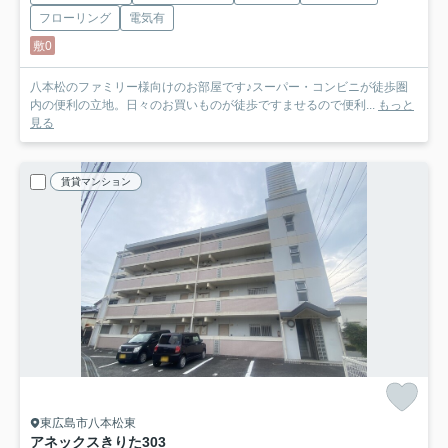
フローリング
電気有
敷0
八本松のファミリー様向けのお部屋です♪スーパー・コンビニが徒歩圏
内の便利の立地。日々のお買いものが徒歩ですませるので便利...
もっと
見る
賃貸マンション
東広島市八本松東
アネックスきりた
303