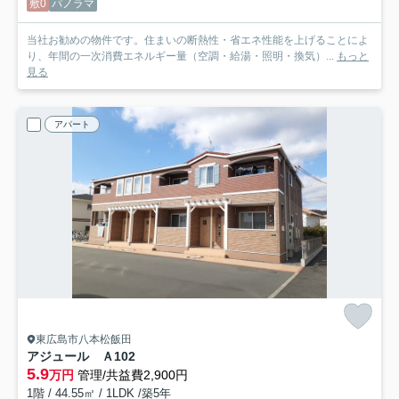
敷0
パノラマ
当社お勧めの物件です。住まいの断熱性・省エネ性能を上げることによ
り、年間の一次消費エネルギー量（空調・給湯・照明・換気）...
もっと
見る
アパート
東広島市八本松飯田
アジュール Ａ
102
5.9
万円
管理/共益費2,900円
1階 / 44.55㎡ / 1LDK /築5年