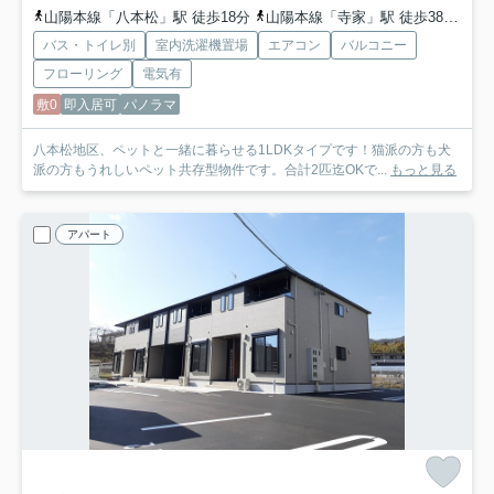
山陽本線「八本松」駅 徒歩18分
山陽本線「寺家」駅 徒歩38分
山
バス・トイレ別
室内洗濯機置場
エアコン
バルコニー
フローリング
電気有
敷0
即入居可
パノラマ
八本松地区、ペットと一緒に暮らせる1LDKタイプです！猫派の方も犬
派の方もうれしいペット共存型物件です。合計2匹迄OKで...
もっと見る
アパート