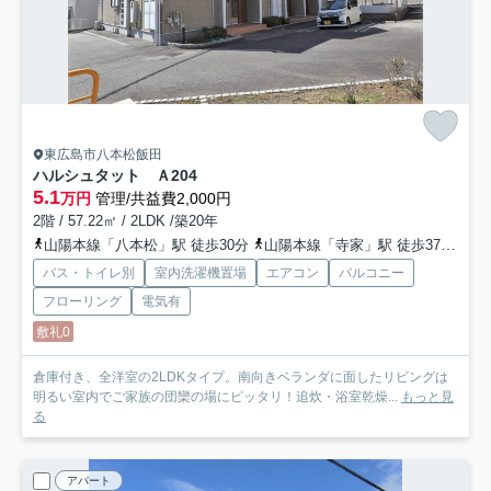
東広島市八本松飯田
ハルシュタット Ａ
204
5.1
万円
管理/共益費2,000円
2階 / 57.22㎡ / 2LDK /築20年
山陽本線「八本松」駅 徒歩30分
山陽本線「寺家」駅 徒歩37分
山
バス・トイレ別
室内洗濯機置場
エアコン
バルコニー
フローリング
電気有
敷礼0
倉庫付き、全洋室の2LDKタイプ。南向きベランダに面したリビングは
明るい室内でご家族の団欒の場にピッタリ！追炊・浴室乾燥...
もっと見
る
アパート