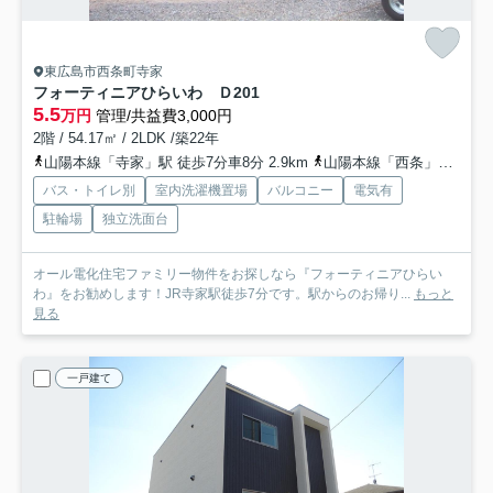
東広島市西条町寺家
フォーティニアひらいわ Ｄ
201
5.5
万円
管理/共益費3,000円
2階 / 54.17㎡ / 2LDK /築22年
山陽本線「寺家」駅 徒歩7分車8分 2.9km
山陽本線「西条」駅 徒歩29分
バス・トイレ別
室内洗濯機置場
バルコニー
電気有
駐輪場
独立洗面台
オール電化住宅ファミリー物件をお探しなら『フォーティニアひらい
わ』をお勧めします！JR寺家駅徒歩7分です。駅からのお帰り...
もっと
見る
一戸建て