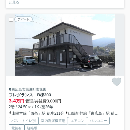
と見る
アパート
東広島市黒瀬町市飯田
フレグランス B棟
203
3.4
万円
管理/共益費3,000円
2階 / 24.50㎡ / 1K /築26年
山陽本線「西条」駅 徒歩211分
山陽新幹線「東広島」駅 徒歩162分
バス・トイレ別
室内洗濯機置場
エアコン
バルコニー
電気有
駐輪場