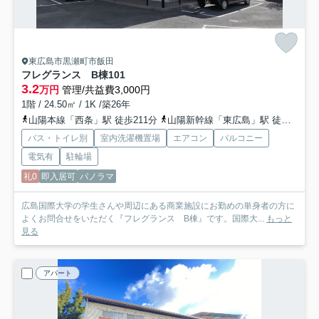
東広島市黒瀬町市飯田
フレグランス B棟
101
3.2
万円
管理/共益費3,000円
1階 / 24.50㎡ / 1K /築26年
山陽本線「西条」駅 徒歩211分
山陽新幹線「東広島」駅 徒歩162分
バス・トイレ別
室内洗濯機置場
エアコン
バルコニー
電気有
駐輪場
礼0
即入居可
パノラマ
広島国際大学の学生さんや周辺にある商業施設にお勤めの単身者の方に
よくお問合せをいただく『フレグランス B棟』です。国際大...
もっと
見る
アパート