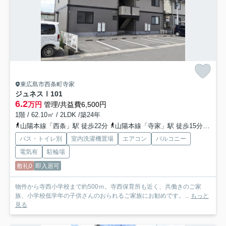
東広島市西条町寺家
ジュネスⅠ
101
6.2
万円
管理/共益費6,500円
1階 / 62.10㎡ / 2LDK /築24年
山陽本線「西条」駅 徒歩22分
山陽本線「寺家」駅 徒歩15分
山陽新
バス・トイレ別
室内洗濯機置場
エアコン
バルコニー
電気有
駐輪場
敷礼0
即入居可
物件から寺西小学校まで約500ｍ。寺西保育所も近く、共働きのご家
族、小学校低学年の子供さんのおられるご家族にお勧めです。...
もっと
見る