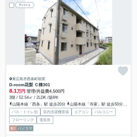
アパート
東広島市西条町助実
D-room花梨 Ｃ棟
301
8.1
万円
管理/共益費4,500円
3階 / 52.54㎡ / 2LDK /築8年
山陽本線「西条」駅 徒歩20分
山陽本線「寺家」駅 徒歩50分
山陽
バス・トイレ別
室内洗濯機置場
エアコン
バルコニー
フローリング
電気有
敷0
パノラマ