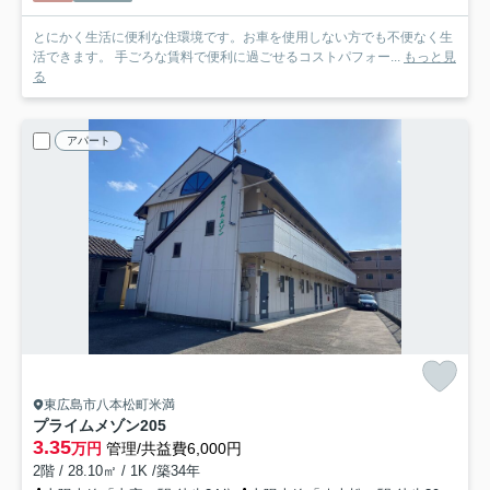
とにかく生活に便利な住環境です。お車を使用しない方でも不便なく生
活できます。 手ごろな賃料で便利に過ごせるコストパフォー...
もっと見
る
アパート
東広島市八本松町米満
プライムメゾン
205
3.35
万円
管理/共益費6,000円
2階 / 28.10㎡ / 1K /築34年