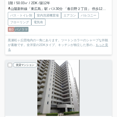
1階 / 50.03㎡ / 2DK /築12年
山陽新幹線「東広島」駅 バス30分 「春日野２丁目」 停歩12分
呉線
バス・トイレ別
室内洗濯機置場
エアコン
バルコニー
フローリング
電気有
敷0
パノラマ
黒瀬松ヶ丘団地内の一角にあります。ツートンカラーのシャープな外観
が素敵です。全洋室の2DKタイプ、キッチンが独立した形の...
もっと見
る
賃貸マンション