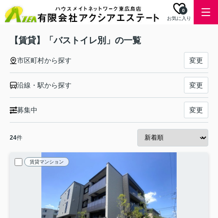
0
お気に入り
【賃貸】「バストイレ別」の一覧
市区町村から探す
変更
沿線・駅から探す
変更
募集中
変更
24
件
賃貸マンション