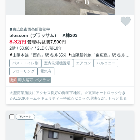
東広島市西条町御薗宇
blossom（ブラッサム） A棟
203
8.3
万円
管理/共益費7,500円
2階 / 53.98㎡ / 2LDK /築10年
山陽本線「西条」駅 徒歩35分
山陽新幹線「東広島」駅 徒歩42分
バス・トイレ別
室内洗濯機置場
エアコン
バルコニー
フローリング
電気有
敷0
即入居可
パノラマ
大型商業施設にアクセス良好の御薗宇地区。☆玄関オートロック付き
☆ALSOKホームセキュリティー搭載☆ICロック現地☆Dr...
もっと見る
アパート