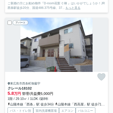
ご新婚の方にお勧め物件『D-room花梨 Ｃ棟 』はいかがでしょうか！JR
西条駅徒歩20分、国道486.375号線、37...
もっと見る
アパート
東広島市西条町御薗宇
クレール18
102
5.8
万円
管理/共益費5,000円
1階 / 29.10㎡ / 1LDK /築8年
山陽本線「西条」駅 徒歩34分
山陽本線「西高屋」駅 徒歩71分
山
バス・トイレ別
室内洗濯機置場
エアコン
バルコニー