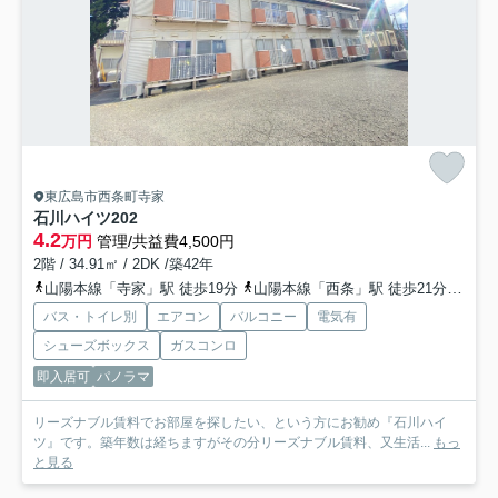
東広島市西条町寺家
石川ハイツ
202
4.2
万円
管理/共益費4,500円
2階 / 34.91㎡ / 2DK /築42年
山陽本線「寺家」駅 徒歩19分
山陽本線「西条」駅 徒歩21分
山陽新
バス・トイレ別
エアコン
バルコニー
電気有
シューズボックス
ガスコンロ
即入居可
パノラマ
リーズナブル賃料でお部屋を探したい、という方にお勧め『石川ハイ
ツ』です。築年数は経ちますがその分リーズナブル賃料、又生活...
もっ
と見る