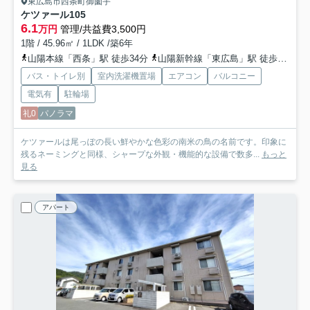
東広島市西条町御薗宇
ケツァール
105
6.1
万円
管理/共益費3,500円
1階 / 45.96㎡ / 1LDK /築6年
山陽本線「西条」駅 徒歩34分
山陽新幹線「東広島」駅 徒歩48分
バス・トイレ別
室内洗濯機置場
エアコン
バルコニー
電気有
駐輪場
礼0
パノラマ
ケツァールは尾っぽの長い鮮やかな色彩の南米の鳥の名前です。印象に
残るネーミングと同様、シャープな外観・機能的な設備で数多...
もっと
見る
アパート