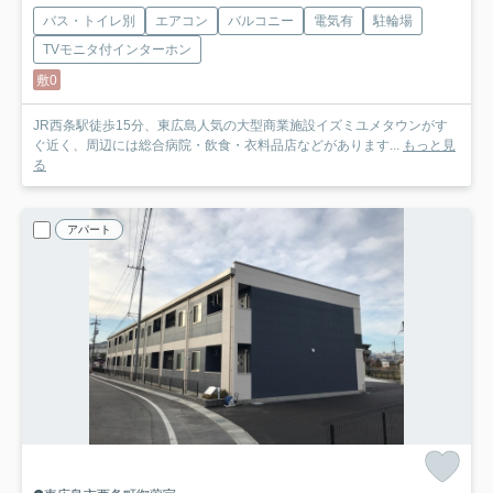
バス・トイレ別
エアコン
バルコニー
電気有
駐輪場
TVモニタ付インターホン
敷0
JR西条駅徒歩15分、東広島人気の大型商業施設イズミユメタウンがす
ぐ近く、周辺には総合病院・飲食・衣料品店などがあります...
もっと見
る
アパート