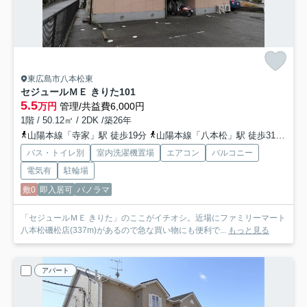
東広島市八本松東
セジュールＭＥ きりた
101
5.5
万円
管理/共益費6,000円
1階 / 50.12㎡ / 2DK /築26年
山陽本線「寺家」駅 徒歩19分
山陽本線「八本松」駅 徒歩31分
山
バス・トイレ別
室内洗濯機置場
エアコン
バルコニー
電気有
駐輪場
敷0
即入居可
パノラマ
「セジュールＭＥ きりた」のここがイチオシ。近場にファミリーマート
八本松磯松店(337m)があるので急な買い物にも便利で...
もっと見る
アパート