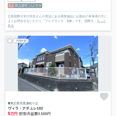
礼0
即入居可
パノラマ
広島国際大学の学生さんや周辺にある商業施設にお勤めの単身者の方に
よくお問合せをいただく『フレグランス B棟』です。国際大...
もっと
見る
アパート
東広島市黒瀬松ケ丘
ヴィラ・ナチュレ
102
5
万円
管理/共益費3,500円