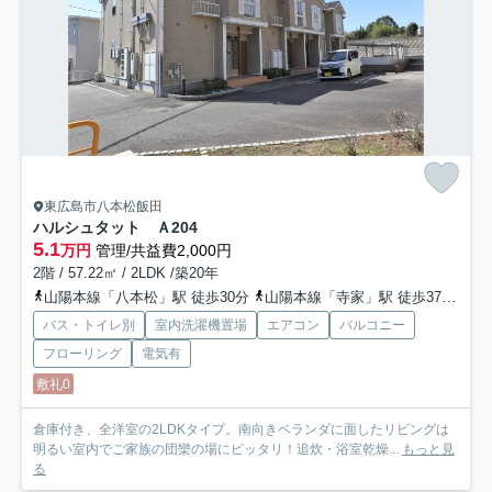
東広島市八本松飯田
ハルシュタット Ａ
204
5.1
万円
管理/共益費2,000円
2階 / 57.22㎡ / 2LDK /築20年
山陽本線「八本松」駅 徒歩30分
山陽本線「寺家」駅 徒歩37分
山
バス・トイレ別
室内洗濯機置場
エアコン
バルコニー
フローリング
電気有
敷礼0
倉庫付き、全洋室の2LDKタイプ。南向きベランダに面したリビングは
明るい室内でご家族の団欒の場にピッタリ！追炊・浴室乾燥...
もっと見
る