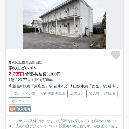
東広島市西条町田口
学のまどい
105
2.2
万円
管理/共益費3,000円
1階 / 23.77㎡ / 1K /築38年
山陽新幹線「東広島」駅 徒歩43分
山陽本線「西条」駅 徒歩68分
バス・トイレ別
室内洗濯機置場
エアコン
電気有
駐輪場
ガスコンロ
敷0
即入居可
リーズナブル賃料で使いやすいお部屋をお探しの方にお勧めの物件で
す。広めの台所はガス2口コンロ設置可の流し台です。自炊派の...
もっ