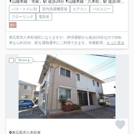
山陽本線「寺家」駅 徒歩24分
山陽本線「八本松」駅 徒歩39分
山
バス・トイレ別
室内洗濯機置場
エアコン
バルコニー
フローリング
電気有
敷0
東広島市八本松地区になりますが、JR寺家駅から徒歩24分なので自転
車なら約10分、駅を通勤通学にご利用できます。寺家駅周...
もっと見る
アパート
東広島市八本松東