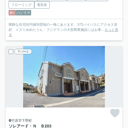
フローリング
電気有
敷0
パノラマ
閑静な住宅街円城寺団地の一角にあります。375バイパスにアクセス良
好、イズミゆめたうん・フジグランの大型商業施設にはお車...
もっと見
る
アパート
竹原市下野町
ソレアード・Ｎ Ｂ
203