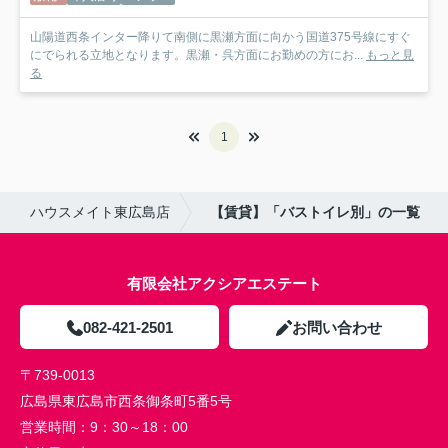
山陽道西条インター降りて南側に黒瀬方面に向かう国道375号線にすぐ
にでられる立地となります。黒瀬・呉方面にお勤めの方にお...
もっと見
る
1
ハウスメイト東広島店
【賃貸】「バストイレ別」の一覧
有限会社アクシアエステート
082-421-2501
お問い合わせ
〒739-0013
広島県東広島市西条御条町5番5号
営業時間：
9：30～18：00