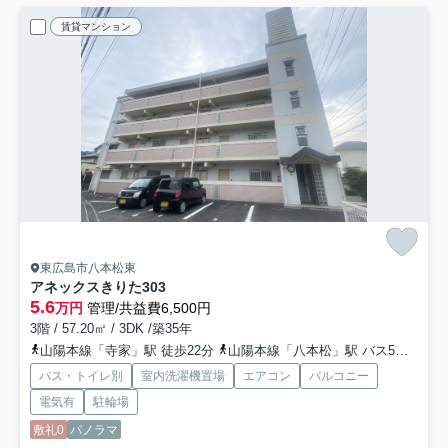
賃貸マンション
東広島市八本松東
アネックスきりた
303
5.6
万円
管理/共益費6,500円
3階 / 57.20㎡ / 3DK /築35年
山陽本線「寺家」駅 徒歩22分
山陽本線「八本松」駅 バス5分 「八本松病院前」 停歩4分
バス・トイレ別
室内洗濯機置場
エアコン
バルコニー
電気有
駐輪場
敷礼0
パノラマ