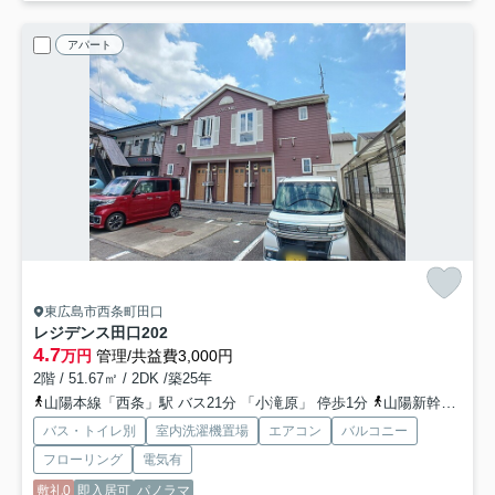
アパート
東広島市西条町田口
レジデンス田口
202
4.7
万円
管理/共益費3,000円
2階 / 51.67㎡ / 2DK /築25年
山陽本線「西条」駅 バス21分 「小滝原」 停歩1分
山陽新幹線「東広島」駅 徒歩35分
バス・トイレ別
室内洗濯機置場
エアコン
バルコニー
フローリング
電気有
敷礼0
即入居可
パノラマ