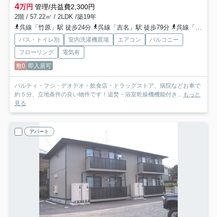
4
万円
管理/共益費2,300円
2階 / 57.22㎡ / 2LDK /築19年
呉線「竹原」駅 徒歩24分
呉線「吉名」駅 徒歩79分
呉線「大乗」駅 車22分 7.6km
バス・トイレ別
室内洗濯機置場
エアコン
バルコニー
フローリング
電気有
敷0
即入居可
パルティ・フジ・デオデオ・飲食店・ドラッグストア、病院などお車で
約５分、立地条件の良い物件です！追焚・浴室乾燥機機能付き...
もっと
見る
アパート