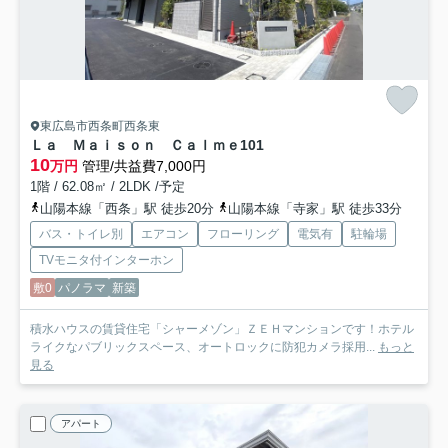
東広島市西条町西条東
Ｌａ Ｍａｉｓｏｎ Ｃａｌｍｅ
101
10
万円
管理/共益費7,000円
1階 / 62.08㎡ / 2LDK /予定
山陽本線「西条」駅 徒歩20分
山陽本線「寺家」駅 徒歩33分
バス・トイレ別
エアコン
フローリング
電気有
駐輪場
TVモニタ付インターホン
敷0
パノラマ
新築
積水ハウスの賃貸住宅「シャーメゾン」ＺＥＨマンションです！ホテル
ライクなパブリックスペース、オートロックに防犯カメラ採用...
もっと
見る
アパート