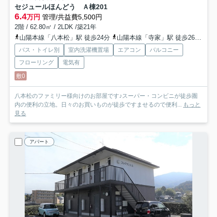
セジュールほんどう Ａ棟
201
6.4
万円
管理/共益費5,500円
2階 / 62.80㎡ / 2LDK /築21年
山陽本線「八本松」駅 徒歩24分
山陽本線「寺家」駅 徒歩26分
山
バス・トイレ別
室内洗濯機置場
エアコン
バルコニー
フローリング
電気有
敷0
八本松のファミリー様向けのお部屋です♪スーパー・コンビニが徒歩圏
内の便利の立地。日々のお買いものが徒歩ですませるので便利...
もっと
見る
アパート