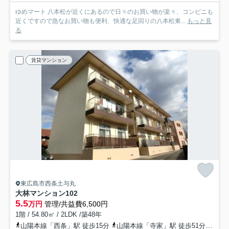
ゆめマート 八本松が近くにあるので日々のお買い物が楽々、コンビニも
近くですので急なお買い物も便利、快適な足回りの八本松東...
もっと見
る
賃貸マンション
東広島市西条土与丸
大林マンション
102
5.5
万円
管理/共益費6,500円
1階 / 54.80㎡ / 2LDK /築48年
山陽本線「西条」駅 徒歩15分
山陽本線「寺家」駅 徒歩51分
山陽新