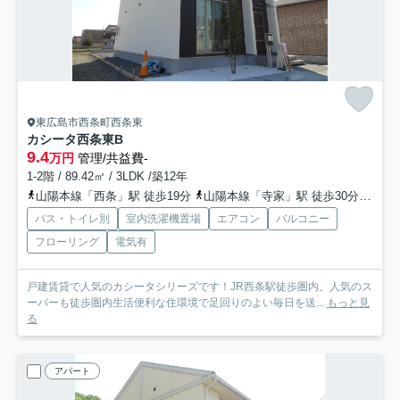
東広島市西条町西条東
カシータ西条東
B
9.4
万円
管理/共益費-
1-2階 / 89.42㎡ / 3LDK /築12年
山陽本線「西条」駅 徒歩19分
山陽本線「寺家」駅 徒歩30分
山陽新
バス・トイレ別
室内洗濯機置場
エアコン
バルコニー
フローリング
電気有
戸建賃貸で人気のカシータシリーズです！JR西条駅徒歩圏内。人気のス
ーパーも徒歩圏内生活便利な住環境で足回りのよい毎日を送...
もっと見
る
アパート