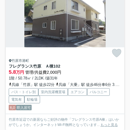
竹原市港町
フレグランス竹原 Ａ棟
102
5.8
万円
管理/共益費2,000円
1階 / 50.78㎡ / 2LDK /築31年
呉線「竹原」駅 徒歩22分
呉線「大乗」駅 徒歩46分車6分 3.6km
呉
バス・トイレ別
室内洗濯機置場
エアコン
バルコニー
電気有
駐輪場
礼0
即入居可
竹原市近辺での新居ならご好評の物件「フレグランス竹原A棟」はいか
がでしょうか。インターネットWi-FI無料となっています...
もっと見る