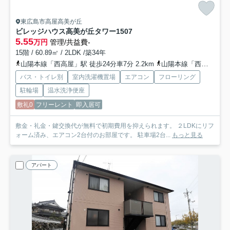
東広島市高屋高美が丘
ビレッジハウス高美が丘タワー
1507
5.55
万円
管理/共益費-
15階 / 60.89㎡ / 2LDK /築34年
山陽本線「西高屋」駅 徒歩24分車7分 2.2km
山陽本線「西条」駅 徒歩83分車16分 7.4km
バス・トイレ別
室内洗濯機置場
エアコン
フローリング
駐輪場
温水洗浄便座
敷礼0
フリーレント
即入居可
敷金・礼金・鍵交換代が無料で初期費用を抑えられます。 ２LDKにリフ
ォーム済み、エアコン2台付のお部屋です。 駐車場2台...
もっと見る
アパート