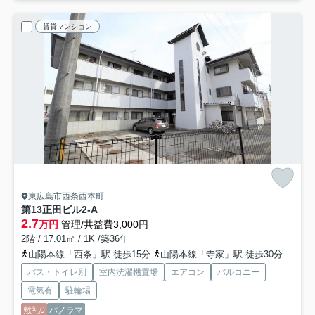
賃貸マンション
東広島市西条西本町
第13正田ビル
2-A
2.7
万円
管理/共益費3,000円
2階 / 17.01㎡ / 1K /築36年
山陽本線「西条」駅 徒歩15分
山陽本線「寺家」駅 徒歩30分
山陽
バス・トイレ別
室内洗濯機置場
エアコン
バルコニー
電気有
駐輪場
敷礼0
パノラマ