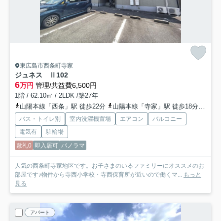
東広島市西条町寺家
ジュネス Ⅱ
102
6
万円
管理/共益費6,500円
1階 / 62.10㎡ / 2LDK /築27年
山陽本線「西条」駅 徒歩22分
山陽本線「寺家」駅 徒歩18分
山陽本
バス・トイレ別
室内洗濯機置場
エアコン
バルコニー
電気有
駐輪場
敷礼0
即入居可
パノラマ
人気の西条町寺家地区です。お子さまのいるファミリーにオススメのお
部屋です♪物件から寺西小学校・寺西保育所が近いので働くマ...
もっと
見る
アパート