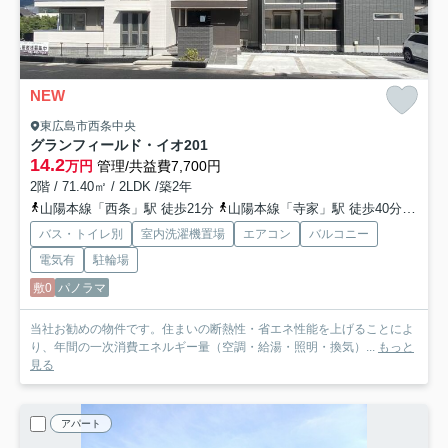
NEW
東広島市西条中央
グランフィールド・イオ
201
14.2
万円
管理/共益費7,700円
2階 / 71.40㎡ / 2LDK /築2年
山陽本線「西条」駅 徒歩21分
山陽本線「寺家」駅 徒歩40分車8分 3.0km
バス・トイレ別
室内洗濯機置場
エアコン
バルコニー
電気有
駐輪場
敷0
パノラマ
当社お勧めの物件です。住まいの断熱性・省エネ性能を上げることによ
り、年間の一次消費エネルギー量（空調・給湯・照明・換気）...
もっと
見る
アパート