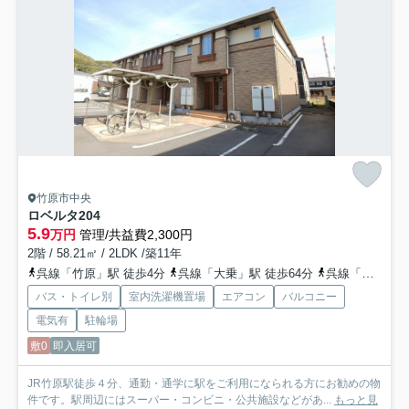
竹原市中央
ロベルタ
204
5.9
万円
管理/共益費2,300円
2階 / 58.21㎡ / 2LDK /築11年
呉線「竹原」駅 徒歩4分
呉線「大乗」駅 徒歩64分
呉線「吉名」駅 車13分 5.4km
バス・トイレ別
室内洗濯機置場
エアコン
バルコニー
電気有
駐輪場
敷0
即入居可
JR竹原駅徒歩４分、通勤・通学に駅をご利用になられる方にお勧めの物
件です。駅周辺にはスーパー・コンビニ・公共施設などがあ...
もっと見