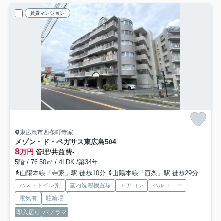
賃貸マンション
東広島市西条町寺家
メゾン・ド・ペガサス東広島
504
8
万円
管理/共益費-
5階 / 76.50㎡ / 4LDK /築34年
山陽本線「寺家」駅 徒歩10分
山陽本線「西条」駅 徒歩29分
山陽新
バス・トイレ別
室内洗濯機置場
エアコン
バルコニー
電気有
駐輪場
即入居可
パノラマ