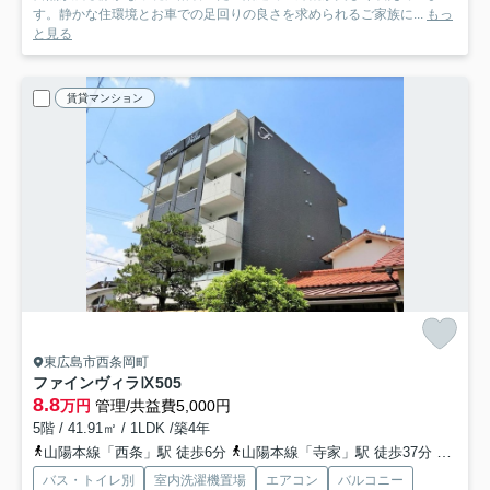
す。静かな住環境とお車での足回りの良さを求められるご家族に...
もっ
と見る
賃貸マンション
東広島市西条岡町
ファインヴィラⅨ
505
8.8
万円
管理/共益費5,000円
5階 / 41.91㎡ / 1LDK /築4年
山陽本線「西条」駅 徒歩6分
山陽本線「寺家」駅 徒歩37分
山陽新
バス・トイレ別
室内洗濯機置場
エアコン
バルコニー