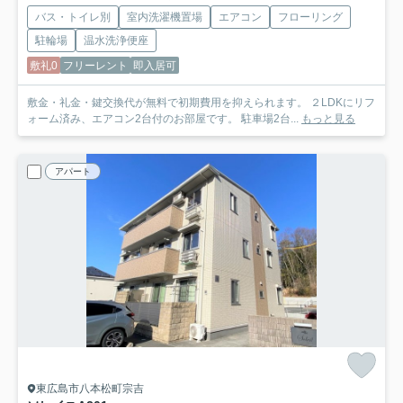
バス・トイレ別
室内洗濯機置場
エアコン
フローリング
駐輪場
温水洗浄便座
敷礼0
フリーレント
即入居可
敷金・礼金・鍵交換代が無料で初期費用を抑えられます。 ２LDKにリフ
ォーム済み、エアコン2台付のお部屋です。 駐車場2台...
もっと見る
アパート
東広島市八本松町宗吉