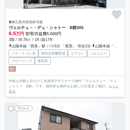
東広島市西条町寺家
ヴェルテュ－・デュ・シャトー B館
305
6.5
万円
管理/共益費5,500円
3階 / 39.78㎡ / 1R /築17年
山陽本線「西条」駅 バス6分 「尾形」 停歩2分
山陽本線「寺家」駅 徒歩31分
バス・トイレ別
室内洗濯機置場
エアコン
バルコニー
フローリング
電気有
敷0
外観も内観も目をひく単身用デザイナーズ物件『ヴェルテュー・デュ・
シャトー B館』です。個性的な物件をお探しの方是非ご検討...
もっと
見る
アパート