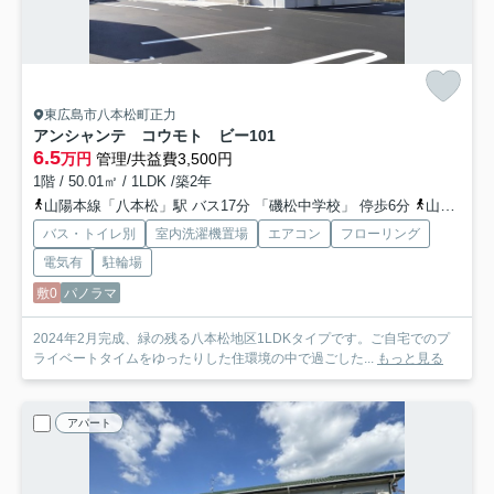
東広島市八本松町正力
アンシャンテ コウモト ビー
101
6.5
万円
管理/共益費3,500円
1階 / 50.01㎡ / 1LDK /築2年
山陽本線「八本松」駅 バス17分 「磯松中学校」 停歩6分
山陽本線「寺家」駅 徒歩28分
バス・トイレ別
室内洗濯機置場
エアコン
フローリング
電気有
駐輪場
敷0
パノラマ
2024年2月完成、緑の残る八本松地区1LDKタイプです。ご自宅でのプ
ライベートタイムをゆったりした住環境の中で過ごした...
もっと見る
アパート