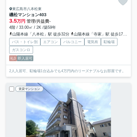
東広島市八本松東
磯松マンション
403
3.5
万円
管理/共益費-
4階 / 33.00㎡ / 2K /築59年
山陽本線「八本松」駅 徒歩32分
山陽本線「寺家」駅 徒歩17分
山
バス・トイレ別
エアコン
バルコニー
電気有
駐輪場
ガスコンロ
礼0
即入居可
2人入居可、駐輪場1台込みでも4万円内のリーズナブルなお部屋です。
賃貸マンション