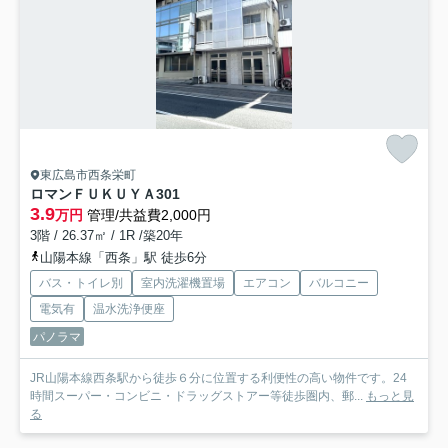
東広島市西条栄町
ロマンＦＵＫＵＹＡ
301
3.9
万円
管理/共益費2,000円
3階 / 26.37㎡ / 1R /築20年
山陽本線「西条」駅 徒歩6分
バス・トイレ別
室内洗濯機置場
エアコン
バルコニー
電気有
温水洗浄便座
パノラマ
JR山陽本線西条駅から徒歩６分に位置する利便性の高い物件です。24
時間スーパー・コンビニ・ドラッグストアー等徒歩圏内、郵...
もっと見
る