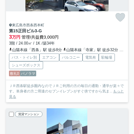
東広島市西条西本町
第15正田ビル
3-G
3
万円
管理/共益費3,000円
3階 / 24.00㎡ / 1K /築34年
山陽本線「西条」駅 徒歩8分
山陽本線「寺家」駅 徒歩32分
山陽新
バス・トイレ別
エアコン
バルコニー
電気有
駐輪場
シューズボックス
敷礼0
パノラマ
ＪＲ西条駅徒歩圏内なのでＪＲご利用の方の毎日の通勤・通学が楽々で
す。単身者の方ご用達のセブンイレブンがすぐ傍ですから気ま...
もっと
見る
賃貸マンション