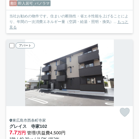
敷0
即入居可
パノラマ
当社お勧めの物件です。住まいの断熱性・省エネ性能を上げることによ
り、年間の一次消費エネルギー量（空調・給湯・照明・換気）...
もっと
見る
アパート
東広島市西条町寺家
グレイス 寺家
102
7.7
万円
管理/共益費4,500円