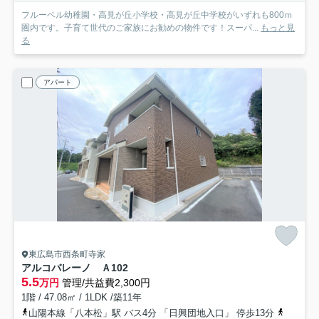
フルーベル幼稚園・高見が丘小学校・高見が丘中学校がいずれも800ｍ
圏内です。子育て世代のご家族にお勧めの物件です！スーパ...
もっと見
る
アパート
東広島市西条町寺家
アルコバレーノ Ａ
102
5.5
万円
管理/共益費2,300円
1階 / 47.08㎡ / 1LDK /築11年
山陽本線「八本松」駅 バス4分 「日興団地入口」 停歩13分
山陽本線