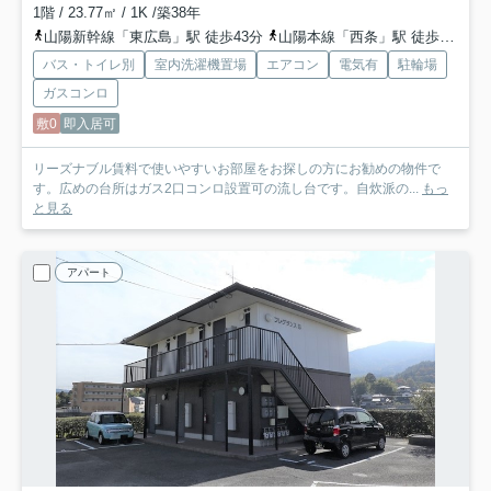
1階 / 23.77㎡ / 1K /築38年
山陽新幹線「東広島」駅 徒歩43分
山陽本線「西条」駅 徒歩68分
バス・トイレ別
室内洗濯機置場
エアコン
電気有
駐輪場
ガスコンロ
敷0
即入居可
リーズナブル賃料で使いやすいお部屋をお探しの方にお勧めの物件で
す。広めの台所はガス2口コンロ設置可の流し台です。自炊派の...
もっ
と見る
アパート