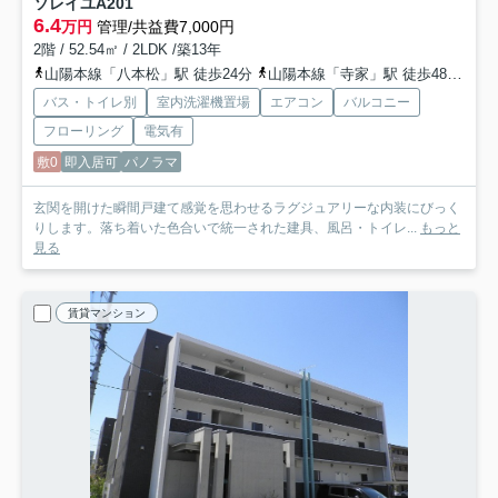
ソレイユA
201
6.4
万円
管理/共益費7,000円
2階 / 52.54㎡ / 2LDK /築13年
山陽本線「八本松」駅 徒歩24分
山陽本線「寺家」駅 徒歩48分車8分 3.8km
バス・トイレ別
室内洗濯機置場
エアコン
バルコニー
フローリング
電気有
敷0
即入居可
パノラマ
玄関を開けた瞬間戸建て感覚を思わせるラグジュアリーな内装にびっく
りします。落ち着いた色合いで統一された建具、風呂・トイレ...
もっと
見る
賃貸マンション