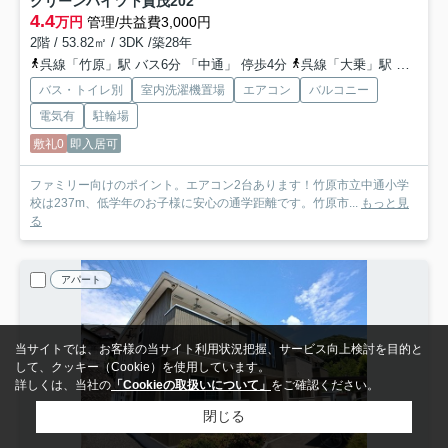
グリーンハイツ下賀茂
202
4.4
万円
管理/共益費3,000円
2階 / 53.82㎡ / 3DK /築28年
呉線「竹原」駅 バス6分 「中通」 停歩4分
呉線「大乗」駅 徒歩86分
バス・トイレ別
室内洗濯機置場
エアコン
バルコニー
電気有
駐輪場
敷礼0
即入居可
ファミリー向けのポイント。エアコン2台あります！竹原市立中通小学
校は237m、低学年のお子様に安心の通学距離です。竹原市...
もっと見
る
アパート
当サイトでは、お客様の当サイト利用状況把握、サービス向上検討を目的と
して、クッキー（Cookie）を使用しています。
詳しくは、当社の
「Cookieの取扱いについて」
をご確認ください。
閉じる