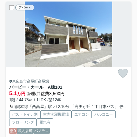
アパート
東広島市高屋町高屋堀
バービー・カール A棟
101
5.1
万円
管理/共益費3,500円
1階 / 44.75㎡ / 1LDK /築12年
山陽本線「西高屋」駅 バス10分 「高美が丘４丁目東バス」 停歩3分
バス・トイレ別
室内洗濯機置場
エアコン
バルコニー
フローリング
電気有
敷0
即入居可
パノラマ