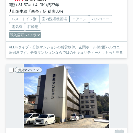
3階 / 81.57㎡ / 4LDK /築27年
山陽本線「西条」駅 徒歩30分
バス・トイレ別
室内洗濯機置場
エアコン
バルコニー
電気有
駐輪場
即入居可
パノラマ
4LDKタイプ・分譲マンションの賃貸物件。玄関ホール付2面バルコニー
角部屋です。分譲マンションならではのセキュリティーと...
もっと見る
賃貸マンション