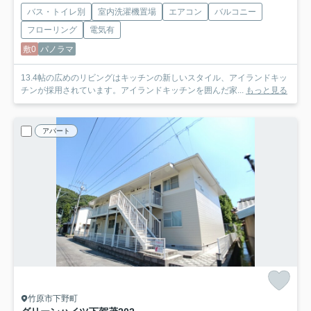
バス・トイレ別
室内洗濯機置場
エアコン
バルコニー
フローリング
電気有
敷0
パノラマ
13.4帖の広めのリビングはキッチンの新しいスタイル、アイランドキッ
チンが採用されています。アイランドキッチンを囲んだ家...
もっと見る
アパート
竹原市下野町