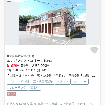
東広島市八本松町原
エレガンシア・コリーヌⅡ
201
5.3
万円
管理/共益費2,000円
2階 / 58.86㎡ / 2LDK /築19年
山陽本線「八本松」駅 バス9分 「千野丸」 停歩3分
山陽本線「西条」駅 徒歩65分車11分 4.9km
バス・トイレ別
室内洗濯機置場
エアコン
バルコニー
フローリング
電気有
敷礼0
自然が残る静かな環境に落着いた２階建ての外観が美しく映えていま