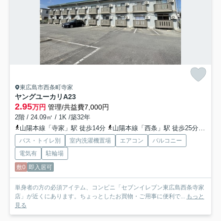
東広島市西条町寺家
ヤングユーカリ
A23
2.95
万円
管理/共益費7,000円
2階 / 24.09㎡ / 1K /築32年
山陽本線「寺家」駅 徒歩14分
山陽本線「西条」駅 徒歩25分
山陽新
バス・トイレ別
室内洗濯機置場
エアコン
バルコニー
電気有
駐輪場
敷0
即入居可
単身者の方の必須アイテム、コンビニ「セブンイレブン東広島西条寺家
店」が近くにあります。ちょっとしたお買物・ご用事に便利で...
もっと
見る