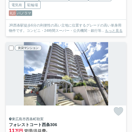
電気有
駐輪場
礼0
パノラマ
JR西条駅徒歩6分の利便性の高い立地に位置するグレードの高い単身用
物件です。コンビニ・24時間スーパー・公共機関・銀行等...
もっと見る
賃貸マンション
東広島市西条町助実
フォレストコート西条
306
11
万円
管理/共益費-