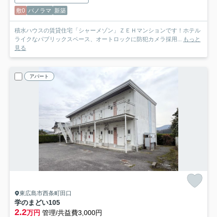
敷0
パノラマ
新築
積水ハウスの賃貸住宅「シャーメゾン」ＺＥＨマンションです！ホテル
ライクなパブリックスペース、オートロックに防犯カメラ採用...
もっと
見る
アパート
東広島市西条町田口
学のまどい
105
2.2
万円
管理/共益費3,000円