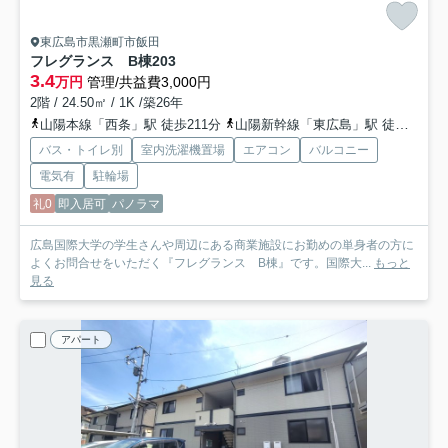
東広島市黒瀬町市飯田
フレグランス B棟
203
3.4
万円
管理/共益費3,000円
2階 / 24.50㎡ / 1K /築26年
山陽本線「西条」駅 徒歩211分
山陽新幹線「東広島」駅 徒歩162分
バス・トイレ別
室内洗濯機置場
エアコン
バルコニー
電気有
駐輪場
礼0
即入居可
パノラマ
広島国際大学の学生さんや周辺にある商業施設にお勤めの単身者の方に
よくお問合せをいただく『フレグランス B棟』です。国際大...
もっと
見る
アパート