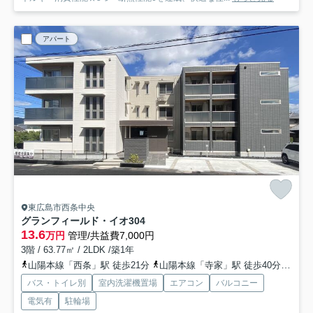
アパート
東広島市西条中央
グランフィールド・イオ
304
13.6
万円
管理/共益費7,000円
3階 / 63.77㎡ / 2LDK /築1年
山陽本線「西条」駅 徒歩21分
山陽本線「寺家」駅 徒歩40分車8分 3.0km
バス・トイレ別
室内洗濯機置場
エアコン
バルコニー
電気有
駐輪場