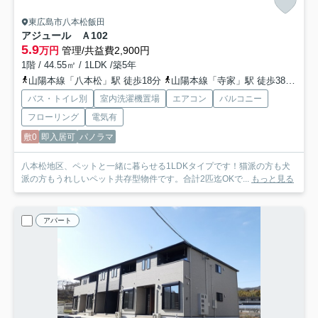
東広島市八本松飯田
アジュール Ａ
102
5.9
万円
管理/共益費2,900円
1階 / 44.55㎡ / 1LDK /築5年
山陽本線「八本松」駅 徒歩18分
山陽本線「寺家」駅 徒歩38分
山
バス・トイレ別
室内洗濯機置場
エアコン
バルコニー
フローリング
電気有
敷0
即入居可
パノラマ
八本松地区、ペットと一緒に暮らせる1LDKタイプです！猫派の方も犬
派の方もうれしいペット共存型物件です。合計2匹迄OKで...
もっと見る
アパート