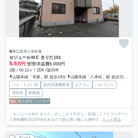
東広島市八本松東
セジュールＭＥ きりた
101
5.5
万円
管理/共益費6,000円
1階 / 50.12㎡ / 2DK /築26年
山陽本線「寺家」駅 徒歩19分
山陽本線「八本松」駅 徒歩31分
山
バス・トイレ別
室内洗濯機置場
エアコン
バルコニー
電気有
駐輪場
敷0
即入居可
パノラマ
「セジュールＭＥ きりた」のここがイチオシ。近場にファミリーマート
八本松磯松店(337m)があるので急な買い物にも便利で...
もっと見る
アパート