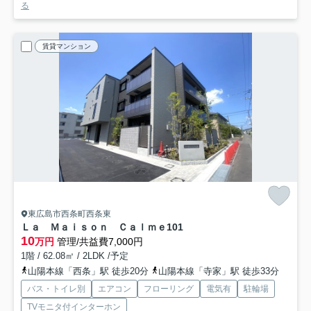
る
賃貸マンション
東広島市西条町西条東
Ｌａ Ｍａｉｓｏｎ Ｃａｌｍｅ
101
10
万円
管理/共益費7,000円
1階 / 62.08㎡ / 2LDK /予定
山陽本線「西条」駅 徒歩20分
山陽本線「寺家」駅 徒歩33分
バス・トイレ別
エアコン
フローリング
電気有
駐輪場
TVモニタ付インターホン