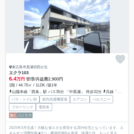
東広島市黒瀬切田が丘
エクラ
103
6.4
万円
管理/共益費2,900円
1階 / 44.70㎡ / 1LDK /築1年
山陽本線「西条」駅 バス35分 「中黒瀬」 停歩32分
呉線「安浦」駅 徒歩145分
バス・トイレ別
室内洗濯機置場
エアコン
バルコニー
フローリング
電気有
敷0
パノラマ
2025年3月完成！大幅な省エネを実現するZEH住宅となっています。エ
ネルギー消費性能★5つ・断熱性能6を達成、快適な住...
もっと見る