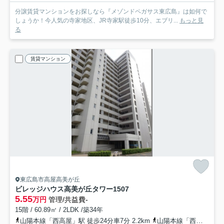
分譲賃貸マンションをお探しなら『メゾンドペガサス東広島』は如何で
しょうか！今人気の寺家地区、JR寺家駅徒歩10分、エブリ...
もっと見
る
賃貸マンション
東広島市高屋高美が丘
ビレッジハウス高美が丘タワー
1507
5.55
万円
管理/共益費-
15階 / 60.89㎡ / 2LDK /築34年
山陽本線「西高屋」駅 徒歩24分車7分 2.2km
山陽本線「西条」駅 徒歩83分車16分 7.4km