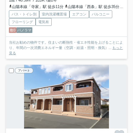
1階 / 40.39㎡ / 1LDK /築2年
山陽本線「寺家」駅 徒歩11分
山陽本線「西条」駅 徒歩35分
山陽新
バス・トイレ別
室内洗濯機置場
エアコン
バルコニー
フローリング
電気有
敷0
パノラマ
当社お勧めの物件です。住まいの断熱性・省エネ性能を上げることによ
り、年間の一次消費エネルギー量（空調・給湯・照明・換気）...
もっと
見る
アパート