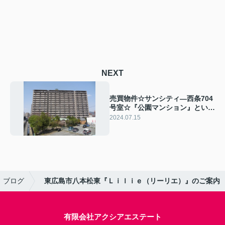
NEXT
売買物件☆サンシティ―西条704
号室☆『公園マンション』という
新しいカテゴリーの分譲マンショ
2024.07.15
ンです！
ブログ
東広島市八本松東『Ｌｉｌｉｅ（リーリエ）』のご案内
有限会社アクシアエステート