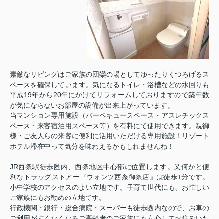
素敵なリビングはご家族の団欒の場としてゆったりくつろげるス
ペースを確保しています。気になるトイレ・浴槽などの水回りも
平成19年から20年にかけてリフォームしておりますので築年数
が気にならないお部屋の設備が出来上がっています。
当マンション専用施設（バーベキュースペース・アスレチックス
ペース・来客宿泊用スペース等）を有料にて使用できます。親御
様・ご友人らの来客に便利に活用いただける専用施設！リゾート
ホテル滞在中って気分を味わえるかもしれませんね！
JR西条駅徒歩圏内、西条地区中心部に位置します。又何かと便
利なドラッグストアー『ウォンツ西条御条店』は徒歩1分です。
小中学校のアクセスのよい立地です。子育て世代にも、お忙しい
ご家族にもお勧めの立地です。
行政機関・銀行・総合病院・スーパーも徒歩圏内なので、お車の
ご利用がすくなくなるご高齢者のご家族にも安心してお住みいた