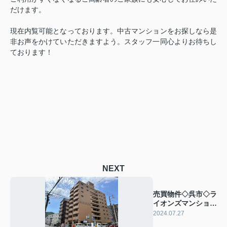
だけます。
現在内覧可能となっております。中古マンションをお探しなら是
非お声をかけていただきますよう。スタッフ一同心よりお待ちし
ております！
NEXT
売買物件◇呉市◇ラ
イオンズマンション
呉れんが通り 分譲
2024.07.27
マンション