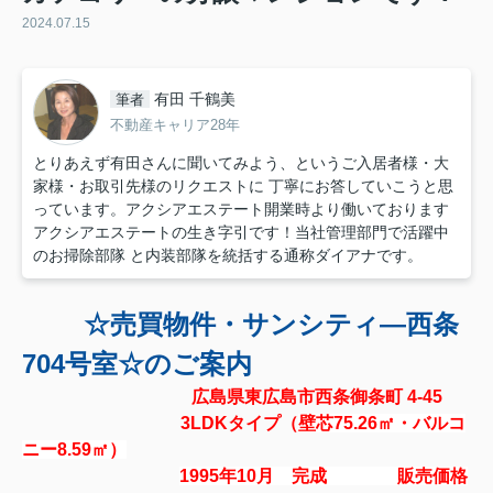
2024.07.15
有田 千鶴美
筆者
不動産キャリア28年
とりあえず有田さんに聞いてみよう、というご入居者様・大
家様・お取引先様のリクエストに 丁寧にお答していこうと思
っています。アクシアエステート開業時より働いております
アクシアエステートの生き字引です！当社管理部門で活躍中
のお掃除部隊 と内装部隊を統括する通称ダイアナです。
☆売買物件・サンシティ―西条
704号室☆のご案内
広島県東広島市西条御条町 4-45
3LDKタイプ（
壁芯75.26㎡・バルコ
ニー
8.59㎡）
1995年10月 完成
販売価格