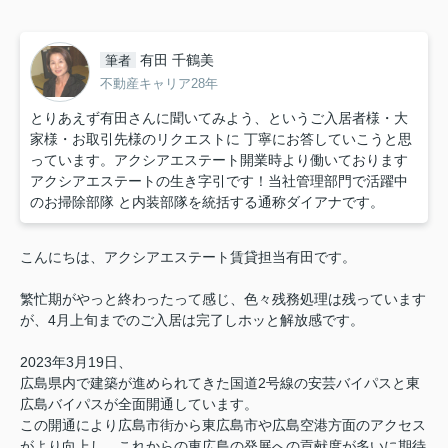
有田 千鶴美
筆者
不動産キャリア28年
とりあえず有田さんに聞いてみよう、というご入居者様・大
家様・お取引先様のリクエストに 丁寧にお答していこうと思
っています。アクシアエステート開業時より働いております
アクシアエステートの生き字引です！当社管理部門で活躍中
のお掃除部隊 と内装部隊を統括する通称ダイアナです。
こんにちは、アクシアエステート賃貸担当有田です。
繁忙期がやっと終わったって感じ、色々残務処理は残っています
が、4月上旬までの
ご入居は完了しホッと解放感です。
2023年3月19日、
広島県内で建築が進められてきた国道2号線の安芸バイパスと東
広島バイパスが全面開通しています。
この開通により広島市街から東広島市や広島空港方面のアクセス
がより向上し、これからの東広島の発展への貢献度が多いに期待