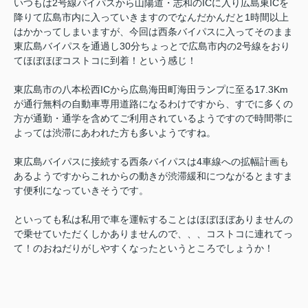
いつもは2号線バイパスから山陽道・志和のICに入り広島東ICを
降りて広島市内に入っていきますのでなんだかんだと1時間以上
はかかってしまいますが、今回は西条バイパスに入ってそのまま
東広島バイパスを通過し30分ちょっとで広島市内の2号線をおり
てほぼほぼコストコに到着！という感じ！
東広島市の八本松西ICから広島海田町海田ランプに至る17.3Km
が通行無料の自動車専用道路になるわけですから、すでに多くの
方が通勤・通学を含めてご利用されているようですので
時間帯に
よっては渋滞にあわれた方も多いようですね。
東広島バイパスに接続する西条バイパスは4車線への拡幅計画も
あるようですからこれからの動きが渋滞緩和につながるとますま
す便利になっていきそうです。
といっても私は私用で車を運転することはほぼほぼありませんの
で乗せていただくしかありませんので、、、コストコに連れてっ
て！のおねだりがしやすくなったというところでしょうか！