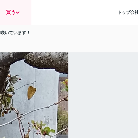
買う
トップ
会
が咲いています！