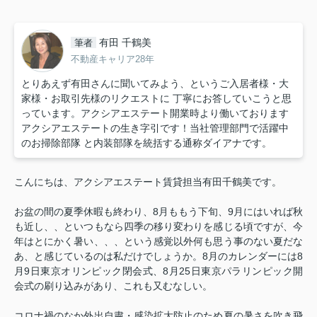
有田 千鶴美
筆者
不動産キャリア28年
とりあえず有田さんに聞いてみよう、というご入居者様・大
家様・お取引先様のリクエストに 丁寧にお答していこうと思
っています。アクシアエステート開業時より働いております
アクシアエステートの生き字引です！当社管理部門で活躍中
のお掃除部隊 と内装部隊を統括する通称ダイアナです。
こんにちは、アクシアエステート賃貸担当有田千鶴美です。
お盆の間の夏季休暇も終わり、8月ももう下旬、9月にはいれば秋
も近し、、といつもなら四季の移り変わりを感じる頃ですが、今
年はとにかく暑い、、、という感覚以外何も思う事のない夏だな
あ、と感じているのは私だけでしょうか。8月のカレンダーには8
月9日東京オリンピック閉会式、8月25日東京パラリンピック開
会式の刷り込みがあり、これも又むなしい。
コロナ禍のなか外出自粛・感染拡大防止のため夏の暑さを吹き飛