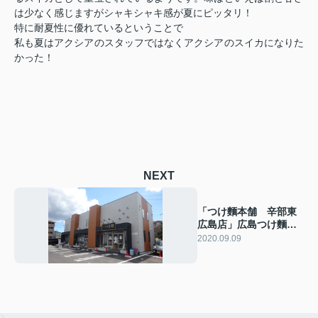
は少なく感じますがシャキシャキ感が夏にピッタリ！
特に耐夏性に優れているということで
私も夏はアクシアのスタッフではなくアクシアのスイカになりた
かった！
NEXT
「つけ麵本舗 辛部東
広島店」広島つけ麵の
有名店、大坪モールに
2020.09.09
オープンしています！