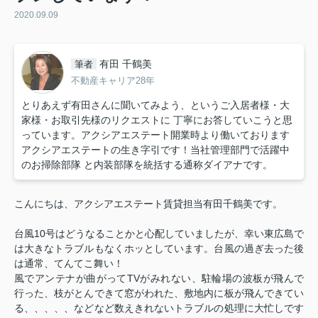
2020.09.09
有田 千鶴美
筆者
不動産キャリア28年
とりあえず有田さんに聞いてみよう、というご入居者様・大
家様・お取引先様のリクエストに 丁寧にお答していこうと思
っています。アクシアエステート開業時より働いております
アクシアエステートの生き字引です！当社管理部門で活躍中
のお掃除部隊 と内装部隊を統括する通称ダイアナです。
こんにちは、アクシアエステート賃貸担当有田千鶴美です。
台風10号はどうなることかと心配していましたが、幸い東広島で
は大きなトラブルもなくホッとしています。台風の過ぎ去った後
は通常、てんてこ舞い！
風でアンテナが曲がってTVがみれない、駐輪場の波板が飛んで
行った、枝がとんできて窓がわれた、敷地内に板が飛んできてい
る、、、、、などなど数えきれないトラブルの処理に大忙しです