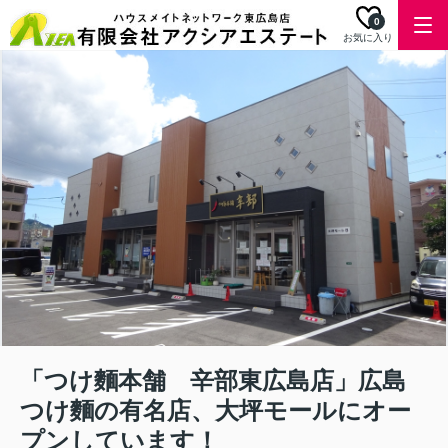
0
お気に入り
「つけ麵本舗 辛部東広島店」広島
つけ麵の有名店、大坪モールにオー
プンしています！