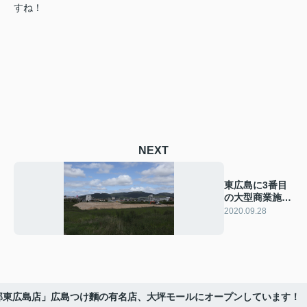
すね！
NEXT
東広島に3番目
の大型商業施設
がオープンしま
2020.09.28
す！
部東広島店」広島つけ麵の有名店、大坪モールにオープンしています！