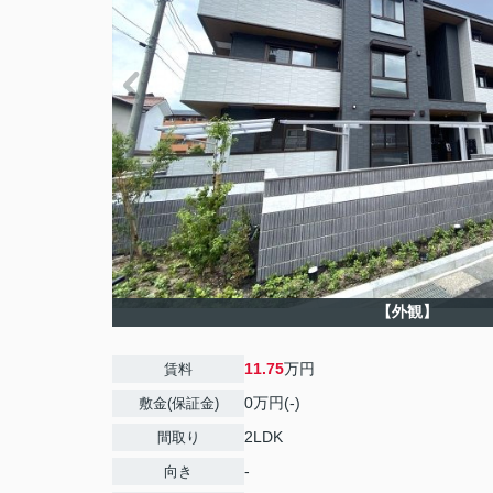
【外観】
11.75
万円
賃料
0万円(-)
敷金(保証金)
2LDK
間取り
-
向き