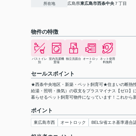
広島県
東広島市
西条中央
７丁目
所在地
物件の特徴
バストイレ
室内洗濯機
独立洗面台
オートロッ
ネット使用
別
置場
ク
料無料
セールスポイント
★西条中央地区・新築・ペット飼育可★住まいの断熱
給湯・照明・換気）の収支をプラスマイナス【ゼロ】
暮らせるペット飼育可物件になっています！これから
ポイント
東広島市西
オートロック
BELS/省エネ基準適合