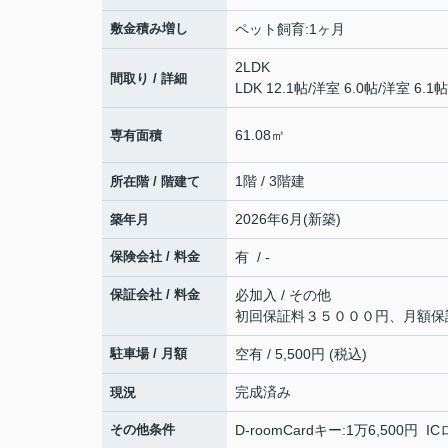
敷金積み増し
ペット飼育:1ヶ月
2LDK
間取り / 詳細
LDK 12.1帖
/
洋室 6.0帖
/
洋室 6.1帖
61.08㎡
専有面積
1階 / 3階建
所在階 / 階建て
2026年6月(新築)
築年月
保険会社 / 料金
有 / -
保証会社 / 料金
必加入 / その他
初回保証料３５０００円、月額保
駐車場 / 月額
空有 / 5,500円 (税込)
完成済み
現況
その他条件
D-roomCardキー:1万6,500円 