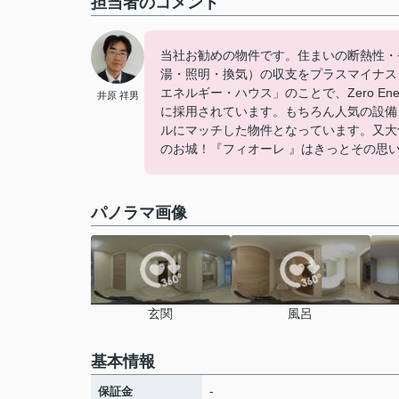
担当者のコメント
当社お勧めの物件です。住まいの断熱性・
湯・照明・換気）の収支をプラスマイナス【
エネルギー・ハウス」のことで、Zero En
井原 祥男
に採用されています。もちろん人気の設備
ルにマッチした物件となっています。又大
のお城！『フィオーレ 』はきっとその思
パノラマ画像
玄関
風呂
基本情報
-
保証金