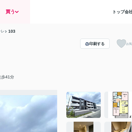
買う
トップ
会
ーレ
103
印刷する
お気
歩41分