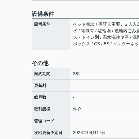
設備条件
設備条件
ペット相談 / 保証人不要 / ２人入居
水 / 電気有 / 駐輪場 / 敷地内ご
ス・トイレ別 / 温水洗浄便座 / 洗
ボックス / CS / BS / インタ
その他
2年
契約期間
-
更新料
-
総戸数
仲介
取引態様
-
管理コード
2026年08月17日
次回更新予定日