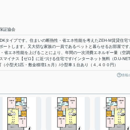
号
保証協会
DKタイプです。住まいの断熱性・省エネ性能を考えたZEH-M賃貸住宅
ポートします。又大切な家族の一員であるペットと暮らせるお部屋です
熱性・省エネ性能を上げることにより、年間の一次消費エネルギー量（空
マイナス【ゼロ】に近づける住宅です/インターネット無料（D.U-NE
可（小型犬1匹・敷金積増1ヵ月）/小型車１台あり（４,４００円）
情報