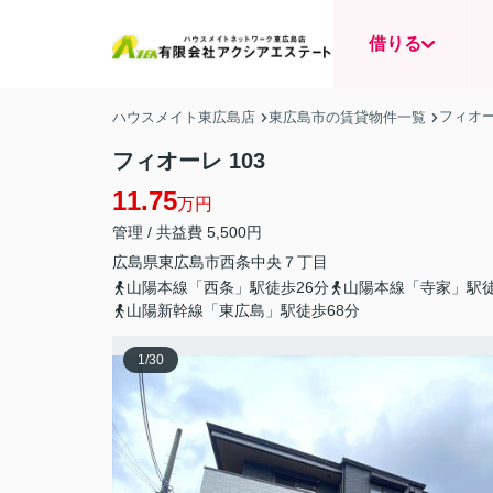
借りる
フィオ
ハウスメイト東広島店
東広島市の賃貸物件一覧
フィオーレ 103
11.75
万円
管理 / 共益費 5,500円
広島県
東広島市
西条中央
７丁目
山陽本線「西条」駅徒歩26分
山陽本線「寺家」駅徒
山陽新幹線「東広島」駅徒歩68分
1
/
30