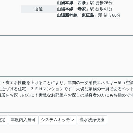
山陽本線
「
西条
」駅 徒歩26分
山陽本線
「
寺家
」駅 徒歩41分
交通
山陽新幹線
「
東広島
」駅 徒歩68分
性・省エネ性能を上げることにより、年間の一次消費エネルギー量（空
に近づける住宅、ＺＥＨマンションです！大切な家族の一員であるペッ
新居をお探しの方に！素敵なお部屋をお探しの単身者の方にもお勧めで
認定
年度内入居可
システムキッチン
温水洗浄便座