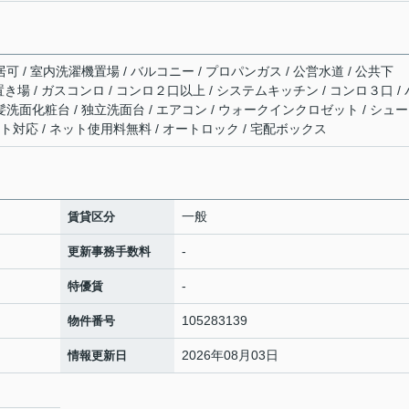
可 / 室内洗濯機置場 / バルコニー / プロパンガス / 公営水道 / 公共下
み置き場 / ガスコンロ / コンロ２口以上 / システムキッチン / コンロ３口 / 
髪洗面化粧台 / 独立洗面台 / エアコン / ウォークインクロゼット / シュ
ーネット対応 / ネット使用料無料 / オートロック / 宅配ボックス
一般
賃貸区分
-
更新事務手数料
-
特優賃
105283139
物件番号
2026年08月03日
情報更新日