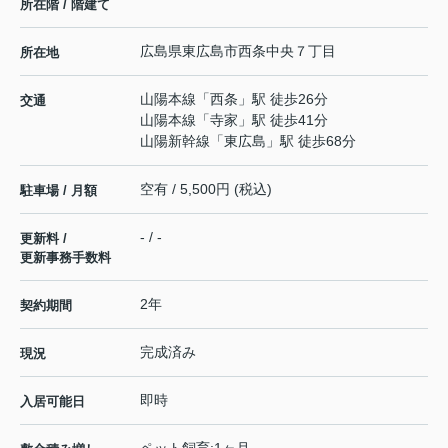
所在階 / 階建て
広島県
東広島市
西条中央
７丁目
所在地
山陽本線
「
西条
」駅 徒歩26分
交通
山陽本線
「
寺家
」駅 徒歩41分
山陽新幹線
「
東広島
」駅 徒歩68分
空有 / 5,500円 (税込)
駐車場 / 月額
- / -
更新料 /
更新事務手数料
2年
契約期間
完成済み
現況
即時
入居可能日
ペット飼育:1ヶ月