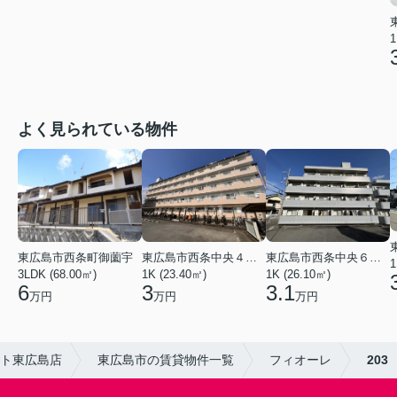
1
よく見られている物件
東広島市西条中央４丁目
東広島市西条中央６丁目
東広島市西条町御薗宇
1
1K (23.40㎡)
1K (26.10㎡)
3LDK (68.00㎡)
3
3.1
6
万円
万円
万円
ト東広島店
東広島市の賃貸物件一覧
フィオーレ
203