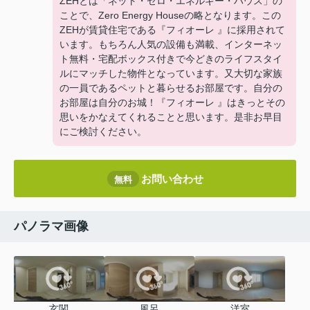
ZEHとは「ネット・ゼロ・エネルギー・ハウス」の
ことで、Zero Energy Houseの略となります。この
ZEHが賃貸住宅である『フィオーレ 』に採用されて
います。もちろん人気の設備も満載、インターネッ
ト無料・宅配ボックス付きで今どきのライフスタイ
ルにマッチした物件となっています。又大切な家族
の一員であるペットと暮らせるお部屋です。自分の
お部屋は自分のお城！『フィオーレ 』はきっとその
思いをかなえてくれることと思います。是非お早目
にご検討ください。
お問い合わせ
無料
パノラマ画像
玄関
風呂
洋室