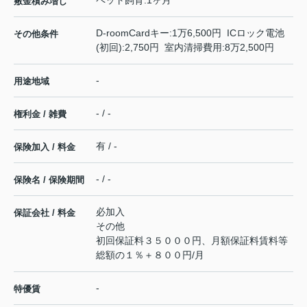
敷金積み増し
D-roomCardキー:1万6,500円 ICロック電池
その他条件
(初回):2,750円 室内清掃費用:8万2,500円
-
用途地域
- / -
権利金 / 雑費
有 / -
保険加入 / 料金
- / -
保険名 / 保険期間
必加入
保証会社 / 料金
その他
初回保証料３５０００円、月額保証料賃料等
総額の１％＋８００円/月
-
特優賃