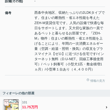
-
設備(その他)
西条中央地区、収納たっぷりの2LDKタイプで
備考
す。住まいの断熱性・省エネ性能を考えた
ZEH-M賃貸住宅です。人気の設備で快適な毎
日をサポートします。又大切な家族の一員で
あるペットと暮らせるお部屋です。『ZEH-
M』物件：住まいの断熱性・省エネ性能を上
げることにより、年間の一次消費エネルギー
量（空調・給湯・照明・換気）の収支をプラ
スマイナス【ゼロ】に近づける住宅です/イン
ターネット無料（D.U-NET。回線工事後使用
可）/ ペット飼養可（小型犬1匹・敷金積増1
ヵ月）/小型車１台あり（４,４００円）
情報の見方
フィオーレの他の部屋
101
11.75万円