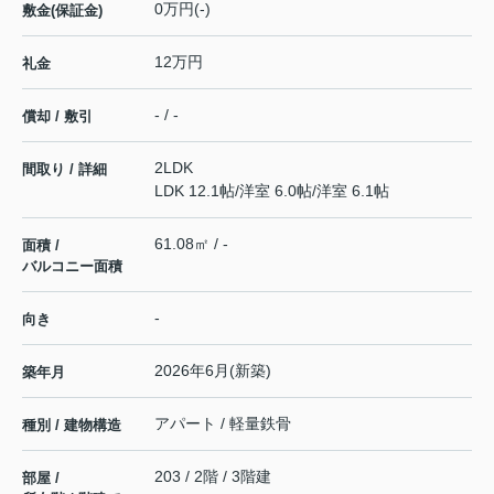
0万円(-)
敷金(保証金)
12万円
礼金
- / -
償却 / 敷引
2LDK
間取り / 詳細
LDK 12.1帖
/
洋室 6.0帖
/
洋室 6.1帖
61.08㎡ / -
面積 /
バルコニー面積
-
向き
2026年6月(新築)
築年月
アパート / 軽量鉄骨
種別 / 建物構造
203 / 2階 / 3階建
部屋 /