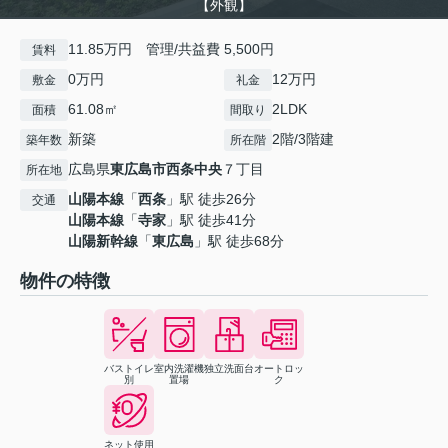
【外観】
11.85万円 管理/共益費 5,500円
賃料
0万円
12万円
敷金
礼金
61.08㎡
2LDK
面積
間取り
新築
2階/3階建
築年数
所在階
広島県
東広島市
西条中央
７丁目
所在地
山陽本線
「
西条
」駅 徒歩26分
交通
山陽本線
「
寺家
」駅 徒歩41分
山陽新幹線
「
東広島
」駅 徒歩68分
物件の特徴
バストイレ
室内洗濯機
独立洗面台
オートロッ
別
置場
ク
ネット使用