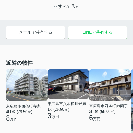
すべて見る
メールで共有する
LINEで共有する
近隣の物件
東広島市八本松町米満
東広島市西条町御薗宇
東広島市西条町寺家
1K (26.50㎡)
3LDK (68.00㎡)
4LDK (76.50㎡)
3
6
8
万円
万円
万円