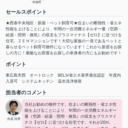
料無料
セールスポイント
★西条中央地区・新築・ペット飼育可★住まいの断熱性・省エネ
性能を上げることにより、年間の一次消費エネルギー量（空調・
給湯・照明・換気）の収支をプラスマイナス【ゼロ】に近づける
住宅、ＺＥＨマンションです！大切な家族の一員であるペットと
暮らせるペット飼育可物件になっています！これから新居をお探
しの方に！素敵なお部屋をお探しの単身者の方にもお勧めです！
ポイント
東広島市西
オートロック
BELS/省エネ基準適合認定
年度内
入居可
システムキッチン
温水洗浄便座
担当者のコメント
当社お勧めの物件です。住まいの断熱性・省エネ性
能を上げることにより、年間の一次消費エネルギー
量（空調・給湯・照明・換気）の収支をプラスマイ
井原 祥男
ナス【ゼロ】に近づける住宅です。それがZEH。