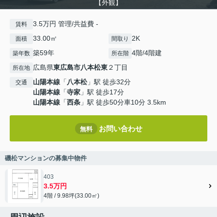
【外観】
3.5万円 管理/共益費 -
賃料
33.00㎡
2K
面積
間取り
築59年
4階/4階建
築年数
所在階
広島県
東広島市
八本松東
２丁目
所在地
山陽本線
「
八本松
」駅 徒歩32分
交通
山陽本線
「
寺家
」駅 徒歩17分
山陽本線
「
西条
」駅 徒歩50分車10分 3.5km
お問い合わせ
無料
磯松マンションの募集中物件
403
3.5万円
4階 / 9.98坪(33.00㎡)