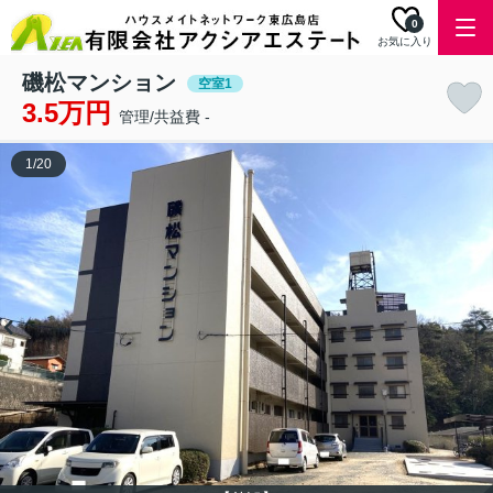
0
お気に入り
磯松マンション
空室1
3.5万円
管理/共益費 -
1
/
20