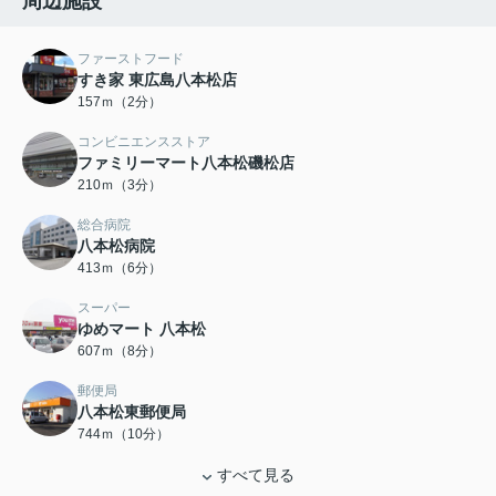
周辺施設
ファーストフード
すき家 東広島八本松店
157ｍ（2分）
コンビニエンスストア
ファミリーマート八本松磯松店
210ｍ（3分）
総合病院
八本松病院
413ｍ（6分）
スーパー
ゆめマート 八本松
607ｍ（8分）
郵便局
八本松東郵便局
744ｍ（10分）
すべて見る