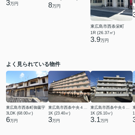
3
8
万円
万円
1
東広島市西条栄町
1R (26.37㎡)
3.9
万円
よく見られている物件
東広島市西条町御薗宇
東広島市西条中央４丁目
東広島市西条中央６丁目
3LDK (68.00㎡)
1K (23.40㎡)
1K (26.10㎡)
1
6
3
3.1
万円
万円
万円