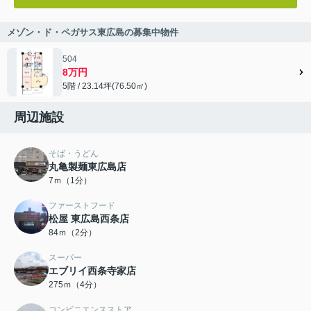
メゾン・ド・ペガサス東広島の募集中物件
504
8万円
5階 / 23.14坪(76.50㎡)
周辺施設
そば・うどん
丸亀製麺東広島店
7ｍ（1分）
ファーストフード
松屋 東広島西条店
84ｍ（2分）
スーパー
エブリイ西条寺家店
275ｍ（4分）
コンビニエンスストア