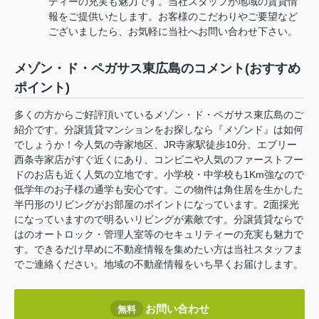
ティーの充実も魅力です。当社スタッフが地域の賃貸情
報をご提供いたします。お客様のこだわりやご要望など
ございましたら、お気軽に当社へお問い合わせ下さい。
メゾン・ド・ペガサス東広島のコメント(おすすめ
ポイント)
多くの方からご好評頂いているメゾン・ド・ペガサス東広島のご
紹介です。分譲賃貸マンションをお探しなら『メゾンド』は如何
でしょうか！今人気の寺家地区、JR寺家駅徒歩10分、エブリー
西条寺家店がすぐ近くにあり、コンビニや人気のファーストフー
ドのお店も近く人気の立地です。小学校・中学校も1Km強なので
低学年のお子様の通学も安心です。この物件は角住居を生かした
半円形のリビングがお部屋のポイントになっています。2面採光
になっていますので明るいリビングが素敵です。分譲賃貸ならで
はのオートロック・管理人室等のセキュリティーの充実も魅力で
す。できるだけ早めに不動産情報を集めたい方は当社スタッフま
でご連絡ください。地域の不動産情報をいち早くお届けします。
お問い合わせ
無料