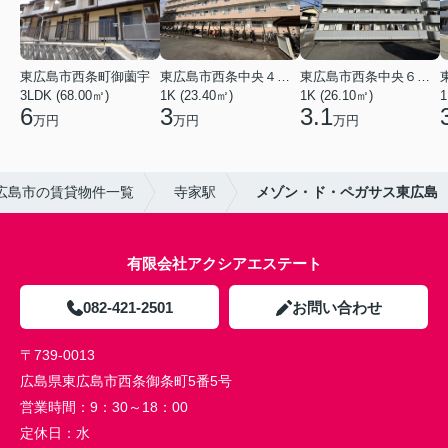
東広島市西条町御薗宇
東広島市西条中央４丁目
東広島市西条中央６丁目
3LDK (68.00㎡)
1K (23.40㎡)
1K (26.10㎡)
1
6
3
3.1
万円
万円
万円
広島市の賃貸物件一覧
寺家駅
メゾン・ド・ペガサス東広島
有限会社アクシアエステート
082-421-2501
お問い合わせ
〒739-0013
広島県東広島市西条御条町5番5号
営業時間：
9：30～18：00
定休日：
水