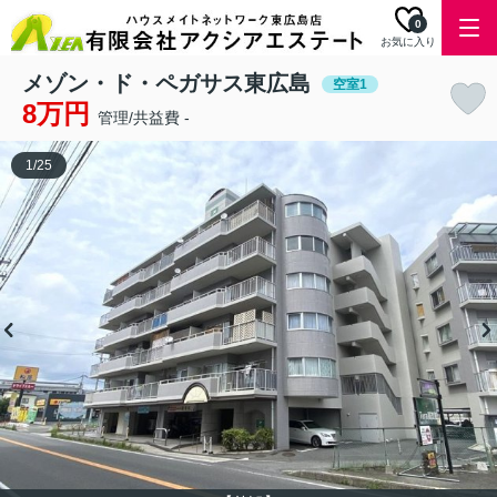
0
お気に入り
メゾン・ド・ペガサス東広島
空室1
8万円
管理/共益費 -
1
/
25