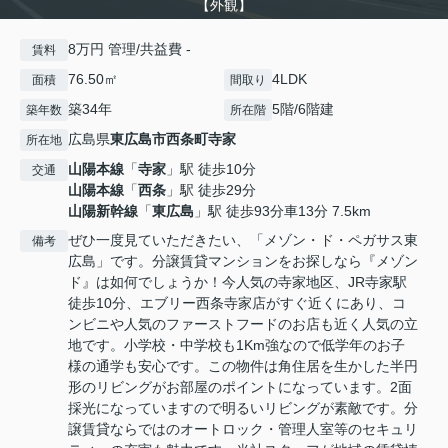
【外観】
8万円 管理/共益費 -
賃料
76.50㎡
4LDK
面積
間取り
築34年
5階/6階建
築年数
所在階
広島県
東広島市
西条町寺家
所在地
山陽本線
「
寺家
」駅 徒歩10分
交通
山陽本線
「
西条
」駅 徒歩29分
山陽新幹線
「
東広島
」駅 徒歩93分車13分 7.5km
ぜひ一度見ていただきたい、「メゾン・ド・ペガサス東
備考
広島」です。分譲賃貸マンションをお探しなら『メゾン
ド』は如何でしょうか！今人気の寺家地区、JR寺家駅
徒歩10分、エブリー西条寺家店がすぐ近くにあり、コ
ンビニや人気のファーストフードのお店も近く人気の立
地です。小学校・中学校も1Km強なので低学年のお子
様の通学も安心です。この物件は角住居を生かした半円
形のリビングがお部屋のポイントになっています。2面
採光になっていますので明るいリビングが素敵です。分
譲賃貸ならではのオートロック・管理人室等のセキュリ