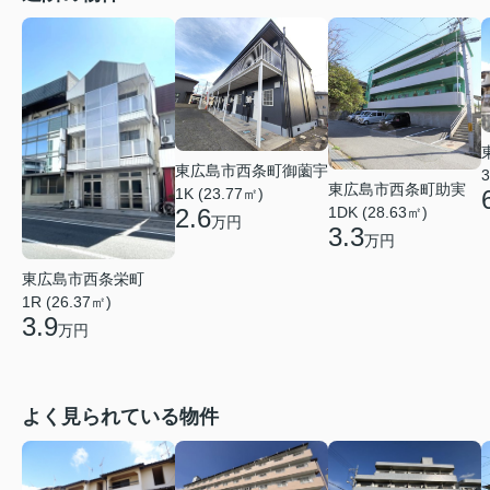
東広島市西条町御薗宇
3
東広島市西条町助実
1K (23.77㎡)
1DK (28.63㎡)
2.6
万円
3.3
万円
東広島市西条栄町
1R (26.37㎡)
3.9
万円
よく見られている物件