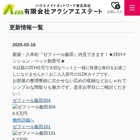
0
お気に入り
更新情報一覧
2025-02-16
新築・八本松『ゼフィール飯田』内見できます！★ZEHマ
ンション・ペット飼育可★
今話題のZEH住宅で大切なペットと一緒に快適な毎日をお過ご
しになりませんか！お二人入居可の1LDKタイプです。
お部屋の整理整頓に欠かせない広めの収納などおしゃれで
シンプルな間取りも魅力です。是非お早目にご検討くださ
い！
ゼフィール飯田304
6.5万円
物件詳細へ
ゼフィール飯田101
6.2万円