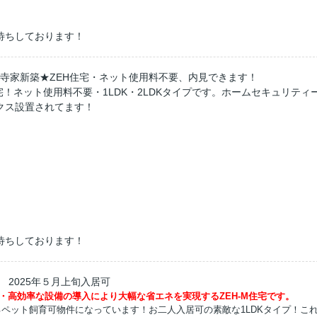
待ちしております！
可・寺家新築★ZEH住宅・ネット使用料不要、内見できます！
宅！
ネット使用料不要
・1LDK・2LDKタイプです。ホームセキュリティ
クス設置されてます
！
待ちしております！
 2025年５月上旬入居可
上・高効率な設備の導入により大幅な省エネを実現するZEH-M住宅です。
ペット飼育可物件になっています！お二人入居可の素敵な1LDKタイプ！こ