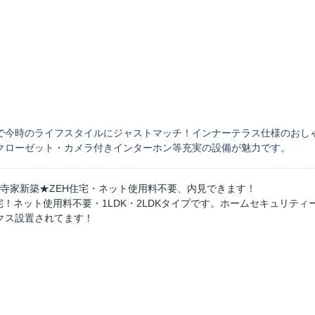
で今時のライフスタイルにジャストマッチ！インナーテラス仕様のおし
クローゼット
・カメラ付きインターホン等
充実の設備が魅力です。
可・寺家新築★ZEH住宅・ネット使用料不要、内見できます！
宅！
ネット使用料不要
・1LDK・2LDKタイプです。ホームセキュリティ
クス設置されてます
！