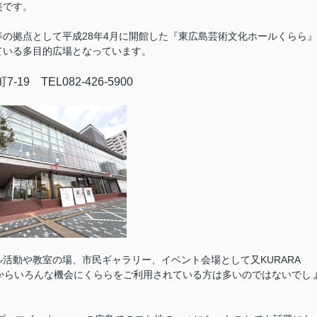
美です。
の拠点として平成28年4月に開館した『東広島芸術文化ホールくらら』
ている多目的広場となっています。
9 TEL082-426-5900
活動や教室の場、市民ギャラリー、イベント会場として又KURARA
すからいろんな機会にくららをご利用されている方は多いのではないでし