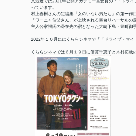
又最近では2021年公開アカデミー賞受賞の「
「ドライ
っています。
村上春樹さんの短編集『女のいない男たち』の第一作
「ワーニャ伯父さん」が上映される舞台リハーサルの
主人公家福氏の滞在先の宿となった大崎下島・豊町御
2022年１０月にはくららシネマで「
「ドライブ・マイ
くららシネマでは６月１９日に倍賞千恵子と木村拓哉の