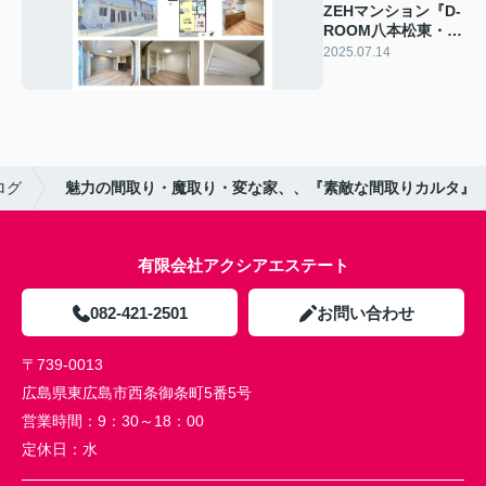
ZEHマンション『D-
ROOM八本松東・D-
ROOM八本松南』内
2025.07.14
覧できます。
ログ
魅力の間取り・魔取り・変な家、、『素敵な間取りカルタ』
有限会社アクシアエステート
082-421-2501
お問い合わせ
〒739-0013
広島県東広島市西条御条町5番5号
営業時間：
9：30～18：00
定休日：
水