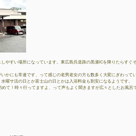
しやすい場所になっています。東広島呉道路の黒瀬ICを降りたらすぐ
がいかにも常連です、って感じの老男老女の方も数多く大変にぎわって
、水曜サ活の日とか富士山の日とかは入浴料金も割安になるようです。
初めて！時々行ってますよ、って声もよく聞きますが広々としたお風呂