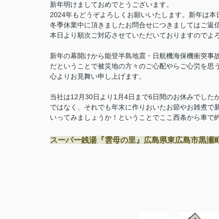
新年明けましておめでとうございます。
2024年もどうぞよろしくお願いいたします。新年は本
冬季休業中に頂きましたお問合せにつきましてはご返
本日より順次ご対応させていただいておりますのでよ
新年の幕開けから能登半島地震・日航機海保機衝突事
だということで被災地の方々のご心配やらご心労を思
心よりお見舞い申し上げます。
当社は12月30日より1月4日まで6日間のお休みでし
ではなく、それでも年末に作りおいたお節やお雑煮で
いってみましょうか！ということでここ西条から車で約
スーパー銭湯『雲母の里』広島県東広島市黒瀬町兼