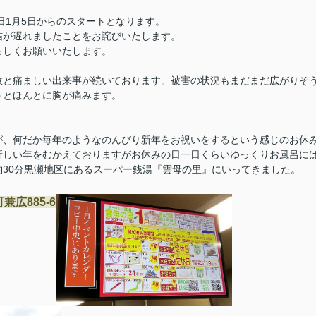
日1月5日からのスタートとなります。
信が遅れましたことをお詫びいたします。
ろしくお願いいたします。
故と痛ましい出来事が続いております。被害の状況もまだまだ広がりそ
うとほんとに胸が痛みます。
たが、何だか毎年のようなのんびり新年をお祝いをするという感じのお休
新しい年をむかえておりますがお休みの日一日くらい
ゆっくりお風呂に
30分黒瀬地区にあるスーパー銭湯『雲母の里』にいってきました。
広885-6