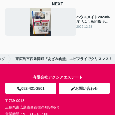
NEXT
ハウスメイト2023年
度『ふしめ応援キャ
ンペーン』
2022.12.28
ログ
東広島市西条岡町『あざみ食堂』エビフライでクリスマス！
有限会社アクシアエステート
082-421-2501
お問い合わせ
〒739-0013
広島県東広島市西条御条町5番5号
営業時間：
9：30～18：00