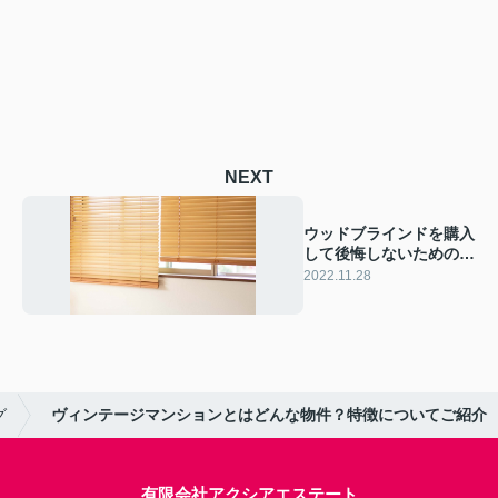
NEXT
ウッドブラインドを購入
して後悔しないためのポ
イントとは？
2022.11.28
グ
ヴィンテージマンションとはどんな物件？特徴についてご紹介
有限会社アクシアエステート