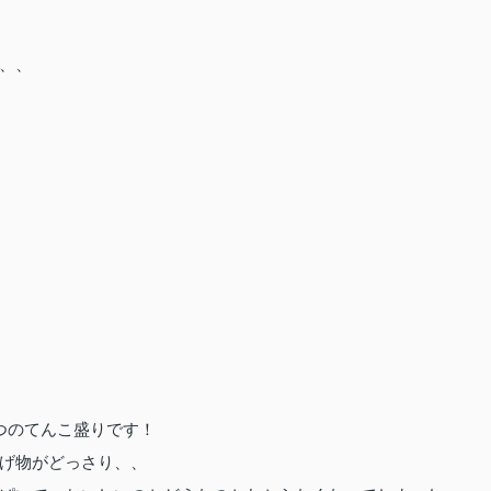
、、
つのてんこ盛りです！
げ物がどっさり、、