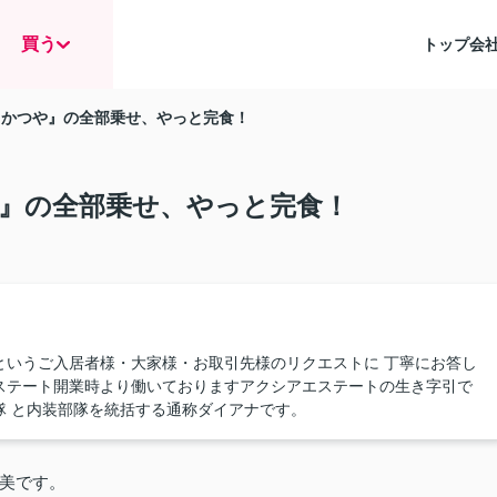
買う
トップ
会
『かつや』の全部乗せ、やっと完食！
』の全部乗せ、やっと完食！
というご入居者様・大家様・お取引先様のリクエストに 丁寧にお答し
ステート開業時より働いておりますアクシアエステートの生き字引で
隊 と内装部隊を統括する通称ダイアナです。
美です。