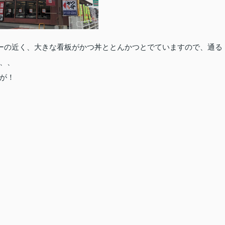
ターの近く、大きな看板がかつ丼ととんかつとでていますので、通る
、、
が！