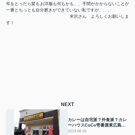
年をとったら髪もお洋服も何もかも、、手間がかからないことが
一番
とちっとも自分磨きができていない私ですが、、、
米沢さん よろしくお願いしま
す！
NEXT
カレーは自宅派？外食派？カレ
ーハウスCoCo壱番屋東広島に2
店舗あります！
2019.08.28