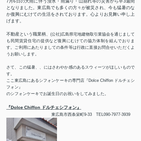
7月6日の大雨に伴う浸水・雨漏り・山崩れ等の災害から早3週間
となりました。東広島でも多くの方々が被災され、今も猛暑のな
か復興にむけての生活をされております。心よりお見舞い申し上
げます。
不動産という職業柄、
(公社)広島県宅地建物取引業協会を通じまして
も民間賃貸住宅の提供など復興にむけての協力体制を組んでおりま
す。ご利用にあたりましての条件等は行政に直接お問合せいただくよ
うお願いします。
さて、この猛暑、、にはさわやか感のあるスウィーツがほしいもので
す。
ここ東広島にあるシフォンケーキの専門店『Dolce Chiffon ドルチェシ
フォン』
のシフォンケーキでお誕生日のお祝いをしてみました。
『Dolce Chiffon ドルチェシフォン』
東広島市西条栄町9-33 TEL090-7977-3939