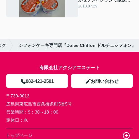
がセブンイレブンで限定販
売中！
2018.07.29
ログ
シフォンケーキ専門店『Dolce Chiffon ドルチェシフォン』
有限会社アクシアエステート
082-421-2501
お問い合わせ
〒739-0013
広島県東広島市西条御条町5番5号
営業時間：
9：30～18：00
定休日：
水
トップページ