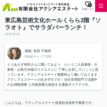
0
お気に入り
東広島芸術文化ホールくらら2階『ソ
ラオト』でサラダバーランチ！
2018.06.19
有田 千鶴美
筆者
不動産キャリア28年
とりあえず有田さんに聞いてみよう、というご入居者様・大
家様・お取引先様のリクエストに 丁寧にお答していこうと思
っています。アクシアエステート開業時より働いております
アクシアエステートの生き字引です！当社管理部門で活躍中
のお掃除部隊 と内装部隊を統括する通称ダイアナです。
こんにちは、アクシアエステート賃貸担当有田千鶴美です。