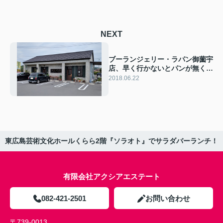
NEXT
ブーランジェリー・ラパン御薗宇
店、早く行かないとパンが無くな
ってしまいます！
2018.06.22
東広島芸術文化ホールくらら2階『ソラオト』でサラダバーランチ！
有限会社アクシアエステート
082-421-2501
お問い合わせ
〒739-0013