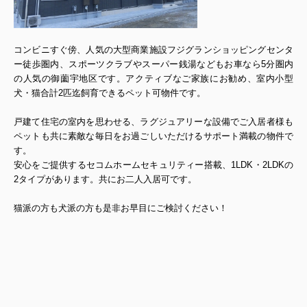
コンビニすぐ傍、人気の大型商業施設フジグランショッピングセンタ
ー徒歩圏内、スポーツクラブやスーパー銭湯などもお車なら5分圏内
の人気の御薗宇地区です。アクティブなご家族にお勧め、室内小型
犬・猫合計2匹迄飼育できるペット可物件です。
戸建て住宅の室内を思わせる、ラグジュアリーな設備でご入居者様も
ペットも共に素敵な毎日をお過ごしいただけるサポート満載の物件で
す。
安心をご提供するセコムホームセキュリティー搭載、1LDK・2LDKの
2タイプがあります。共にお二人入居可です。
猫派の方も犬派の方も是非お早目にご検討ください！