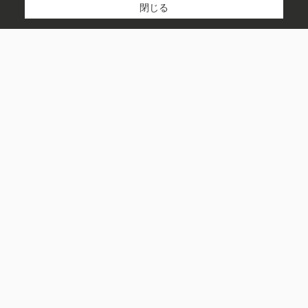
閉じる
アパート
マンション
有限会社アクシアエステート
一戸建て
082-421-2501
お問い合わせ
賃料
〒739-0013
～
広島県東広島市西条御条町5番5号
営業時間：
9：30～18：00
敷金・保証金なし
定休日：
水
礼金・敷引なし
トップページ
共益費・管理費込み
スタッフ一覧
築年数
ブログトップ