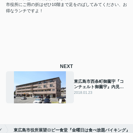
市役所にご用の折はぜひ10階まで足をのばしてみてください、お
得なランチですよ！
NEXT
東広島市西条町御薗宇『コ
ンチェルト御薗宇』内見で
きます！
2018.01.23
グ
東広島市役所展望ロビー食堂『金曜日は食べ放題バイキング』