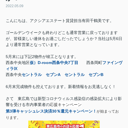
2022.05.09
こんにちは、アクシアエステート賃貸担当有田千鶴美です。
ゴールデンウイークも終わりどこも通常営業に戻っております
が、皆様楽しい連休をお過ごしだったでしょうか？当社は5月6日
より通常営業となっています。
5月末には下記2物件が竣工となります。
西条中央地区
仮）D-room西条中央7丁目
西条岡町
ファインヴ
ィラⅨ
西条中央
セントラル セブンA
セントラル セブンB
6月末完成物件も控えております。新着情報をお見逃しなく！
さて 東広島では新型コロナウィルス感染症の感染拡大により影
響を受ける市内事業者の
応援キャンペーン
第3弾
キャッシュレス決済30％還元キャンペーン！
が始まってお
ります。