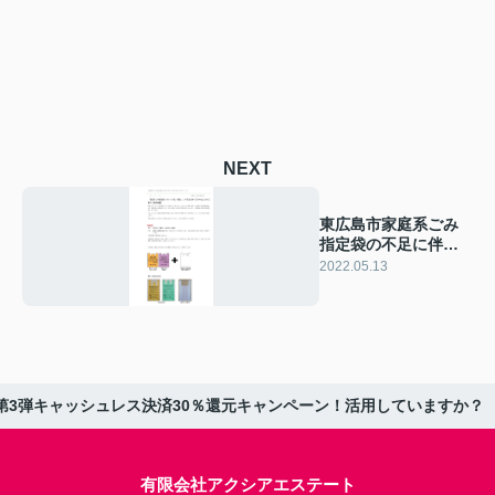
NEXT
東広島市家庭系ごみ
指定袋の不足に伴う
臨時措置について
2022.05.13
第3弾キャッシュレス決済30％還元キャンペーン！活用していますか？
有限会社アクシアエステート