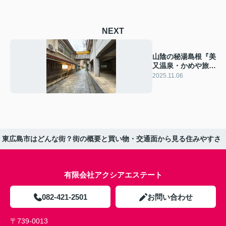
NEXT
山陰の秘湯島根『美
又温泉・かめや旅
館』は女子にうれし
2025.11.06
い美肌の湯！
東広島市はどんな街？街の概要と買い物・交通面から見る住みやすさ
有限会社アクシアエステート
082-421-2501
お問い合わせ
〒739-0013