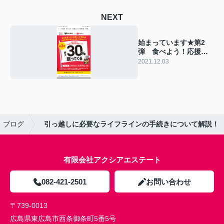
NEXT
始まっています★第2
弾 食べよう！応援し
よう！東広島★
2021.12.03
ブログ
引っ越しに必要なライフラインの手続きについて解説！
有限会社アクシアエステート
082-421-2501
お問い合わせ
〒739-0013
広島県東広島市西条御条町5番5号