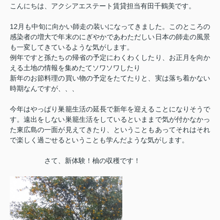
こんにちは、アクシアエステート賃貸担当有田千鶴美です。
12月も中旬に向かい師走の装いになってきました。このところの
感染者の増大で年末のにぎやかであわただしい日本の師走の風景
も一変してきているような気がします。
例年ですと孫たちの帰省の予定にわくわくしたり、お正月を向か
える土地の情報を集めたてソワソワしたり
新年のお節料理の買い物の予定をたてたりと、実は落ち着かない
時期なんですが、、、
今年はやっぱり巣籠生活の延長で新年を迎えることになりそうで
す。遠出をしない巣籠生活をしているといままで気が付かなかっ
た東広島の一面が見えてきたり、ということもあってそれはそれ
で楽しく過ごせるということも学んだような気がします。
さて、新体験！柚の収穫です！