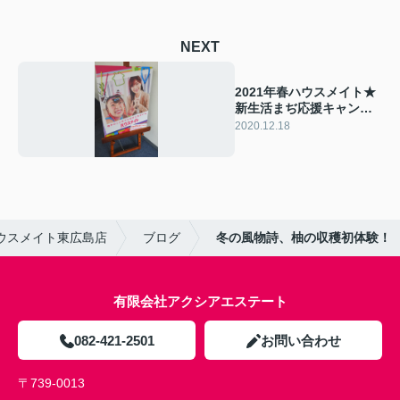
NEXT
2021年春ハウスメイト★
新生活まぢ応援キャンペ
ーン★始まりました！
2020.12.18
ウスメイト東広島店
ブログ
冬の風物詩、柚の収穫初体験！
有限会社アクシアエステート
082-421-2501
お問い合わせ
〒739-0013