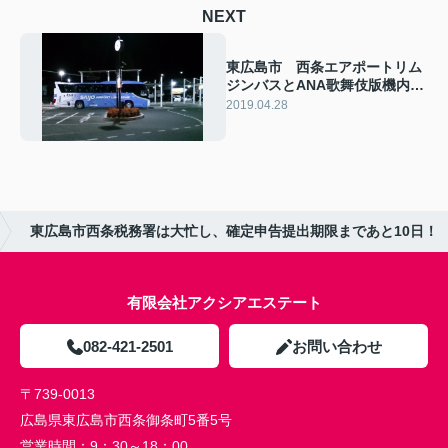
NEXT
東広島市 西条エアポートリム
ジンバスとANA歌舞伎版機内安
全ビデオ初体験
2019.04.28
東広島市西条税務署は大忙し、確定申告提出期限まであと10日！
有限会社アクシアエステート
082-421-2501
お問い合わせ
〒739-0013
広島県東広島市西条御条町5番5号
営業時間：
9：30～18：00